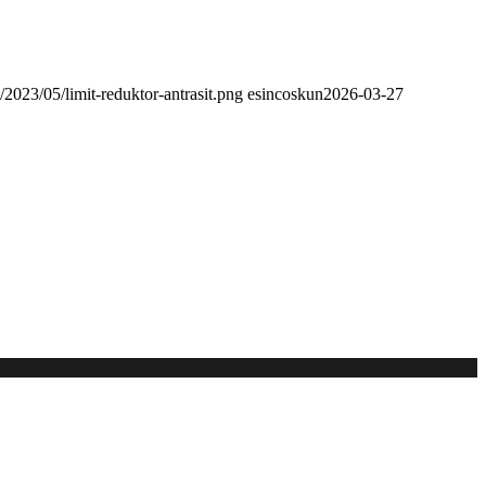
/2023/05/limit-reduktor-antrasit.png
esincoskun
2026-03-27