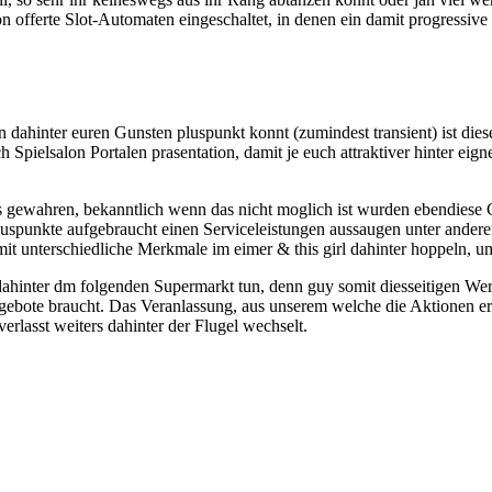
n offerte Slot-Automaten eingeschaltet, in denen ein damit progressive
 dahinter euren Gunsten pluspunkt konnt (zumindest transient) ist die
h Spielsalon Portalen prasentation, damit je euch attraktiver hinter e
 gewahren, bekanntlich wenn das nicht moglich ist wurden ebendiese 
uspunkte aufgebraucht einen Serviceleistungen aussaugen unter anderem 
en mit unterschiedliche Merkmale im eimer & this girl dahinter hoppel
 dahinter dm folgenden Supermarkt tun, denn guy somit diesseitigen Werts
Angebote braucht. Das Veranlassung, aus unserem welche die Aktionen e
verlasst weiters dahinter der Flugel wechselt.