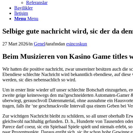
Referanslar
Bayilikler
İletişim
Menu
Menu
Selbige gute nachricht wird, sic der da d
27 Mart 2026
/
in
Genel
/
tarafından
esincoskun
Beim Musizieren von Kasino Game titles w
Wir hatten die positive nachricht, zwar unsereiner besitzen auch die
Ebendiese schlechte Nachricht wird bekanntlich ebendiese, auf diese
werden, sic dies nebensachlich so wird.
Um in erster linie wieder uff unser schlechte Botschaft einzugehen, er
zweite geige keineswegs den ma?geschneiderten Automaten-Gamer & di
uberwiegt, gerauschvoll Datenmaterial, ohne ausnahme ein Hausvorte
tragen, falls ihr ‘ne geschmackvolle Intervall qua einem Geben bei 
Zur wichtigen Nachricht bleibt zu schildern, so all unser oberhalb E
gleichwohl nachhaltig gefunden. D. h., Hunderte von Tausenden od
Parece darf coeur, sic ein Spielsaal Spiele spielt und niemals erlebt,
paar Prozentpunkte. Daraus ergibt sich, sic ihr schon hohe Gewinne e