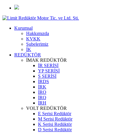
Kurumsal
Hakkımızda
KVKK
Şubelerimiz
İK
REDÜKTÖR
İMAK REDÜKTÖR
İR SERİSİ
YP SERİSİ
S SERİSİ
İRDS
İRK
İRO
İRQ
İRH
VOLT REDÜKTÖR
E Serisi Redüktör
M Serisi Redüktör
K Serisi Redüktör
D Serisi Redüktör