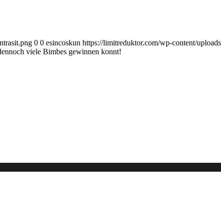
ntrasit.png
0
0
esincoskun
https://limitreduktor.com/wp-content/uploads
a dennoch viele Bimbes gewinnen konnt!