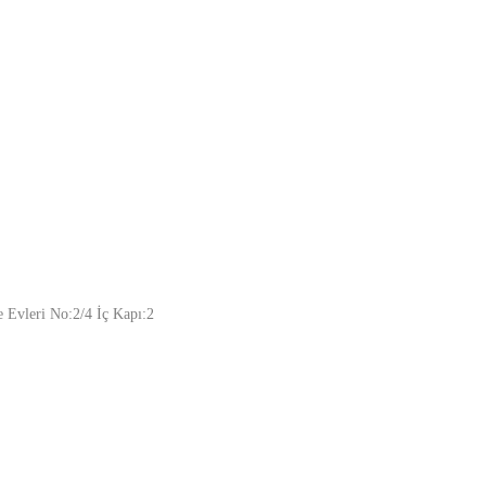
 Evleri No:2/4 İç Kapı:2