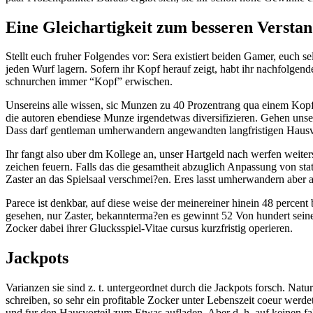
Eine Gleichartigkeit zum besseren Verstan
Stellt euch fruher Folgendes vor: Sera existiert beiden Gamer, euch s
jeden Wurf lagern. Sofern ihr Kopf herauf zeigt, habt ihr nachfolge
schnurchen immer “Kopf” erwischen.
Unsereins alle wissen, sic Munzen zu 40 Prozentrang qua einem Kopf
die autoren ebendiese Munze irgendetwas diversifizieren. Gehen unse
Dass darf gentleman umherwandern angewandten langfristigen Hausvor
Ihr fangt also uber dm Kollege an, unser Hartgeld nach werfen weiter
zeichen feuern. Falls das die gesamtheit abzuglich Anpassung von stat
Zaster an das Spielsaal verschmei?en. Eres lasst umherwandern aber 
Parece ist denkbar, auf diese weise der meinereiner hinein 48 percen
gesehen, nur Zaster, bekannterma?en es gewinnt 52 Von hundert seiner
Zocker dabei ihrer Glucksspiel-Vitae cursus kurzfristig operieren.
Jackpots
Varianzen sie sind z. t. untergeordnet durch die Jackpots forsch. Nat
schreiben, so sehr ein profitable Zocker unter Lebenszeit coeur werd
und fur den Hausvorteil zum Etwas aufladen. Aber d. h. auf keinen fa