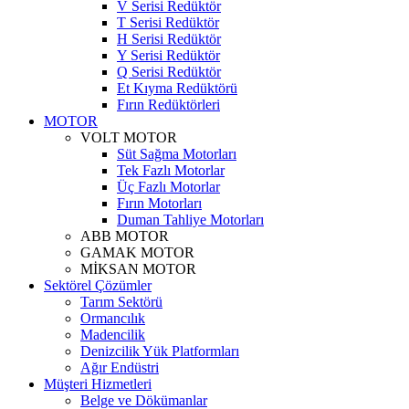
V Serisi Redüktör
T Serisi Redüktör
H Serisi Redüktör
Y Serisi Redüktör
Q Serisi Redüktör
Et Kıyma Redüktörü
Fırın Redüktörleri
MOTOR
VOLT MOTOR
Süt Sağma Motorları
Tek Fazlı Motorlar
Üç Fazlı Motorlar
Fırın Motorları
Duman Tahliye Motorları
ABB MOTOR
GAMAK MOTOR
MİKSAN MOTOR
Sektörel Çözümler
Tarım Sektörü
Ormancılık
Madencilik
Denizcilik Yük Platformları
Ağır Endüstri
Müşteri Hizmetleri
Belge ve Dökümanlar