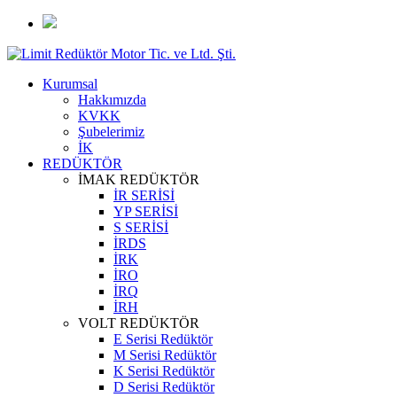
Kurumsal
Hakkımızda
KVKK
Şubelerimiz
İK
REDÜKTÖR
İMAK REDÜKTÖR
İR SERİSİ
YP SERİSİ
S SERİSİ
İRDS
İRK
İRO
İRQ
İRH
VOLT REDÜKTÖR
E Serisi Redüktör
M Serisi Redüktör
K Serisi Redüktör
D Serisi Redüktör