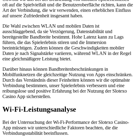
oft auf die Spielvielfalt und die Benutzeroberfläche richten, kann die
Art der Verbindung, die wir verwenden, einen erheblichen Einfluss
auf unsere Zufriedenheit insgesamt haben.
Die Wahl zwischen WLAN und mobilen Daten ist
ausschlaggebend, da sie Verzögerung, Datenstabilität und
bereitgestellte Bandbreite bestimmt. Hohe Latenz kann zu Lags
führen, die das Spielerlebnis stören und die Immersion
beeinträchtigen. Zudem können die Geschwindigkeiten mobiler
Daten je nach Signalstärke variieren, während WLAN in der Regel
eine gleichmäßigere Leistung bietet.
Darüber hinaus können Bandbreitenbeschränkungen in
Mobilfunknetzen die gleichzeitige Nutzung von Apps einschränken.
Durch das Verständnis dieser Feinheiten können wir die optimalste
Verbindung bestimmen, unser Spielerlebnis verbessern und eine
reibungslose und positive Erfahrung bei der Nutzung der Slotexo
Casino App sicherstellen.
Wi-Fi-Leistungsanalyse
Bei der Untersuchung der Wi-Fi-Performance der Slotexo Casino-
App müssen wir unterschiedliche Faktoren beachten, die die
Verbindungsstabilität beeinflussen.