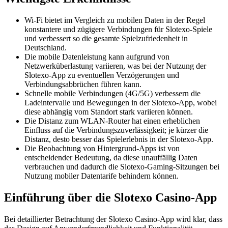
Wi-Fi bietet im Vergleich zu mobilen Daten in der Regel
konstantere und zügigere Verbindungen für Slotexo-Spiele
und verbessert so die gesamte Spielzufriedenheit in
Deutschland.
Die mobile Datenleistung kann aufgrund von
Netzwerküberlastung variieren, was bei der Nutzung der
Slotexo-App zu eventuellen Verzögerungen und
Verbindungsabbrüchen führen kann.
Schnelle mobile Verbindungen (4G/5G) verbessern die
Ladeintervalle und Bewegungen in der Slotexo-App, wobei
diese abhängig vom Standort stark variieren können.
Die Distanz zum WLAN-Router hat einen erheblichen
Einfluss auf die Verbindungszuverlässigkeit; je kürzer die
Distanz, desto besser das Spielerlebnis in der Slotexo-App.
Die Beobachtung von Hintergrund-Apps ist von
entscheidender Bedeutung, da diese unauffällig Daten
verbrauchen und dadurch die Slotexo-Gaming-Sitzungen bei
Nutzung mobiler Datentarife behindern können.
Einführung über die Slotexo Casino-App
Bei detaillierter Betrachtung der Slotexo Casino-App wird klar, dass