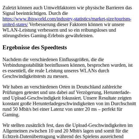
Zuletzt können auch Umweltfaktoren wie physische Barrieren das
Signal beeinträchtigen. Durch die
https://www.ibisworld.com/industry-statistics/market-size/tourism-
united-states/
Verbesserung dieser Faktoren können wir unsere
WLAN-Leistung verbessern und so ein reibungsloses und
störungsfreies Gaming-Erlebnis gewährleisten.
Ergebnisse des Speedtests
Nachdem die verschiedenen Einflussgrößen, die die
Verbindungsstabilität beeinflussen können, besprochen wurden, ist
es essentiell, die reale Leistung unseres WLANs durch
Geschwindigkeitstests zu messen.
Wir haben an verschiedenen Orten in Deutschland zahlreiche
Prüfungen getestet und uns dabei auf Verzögerung, Herunterlade-
und Upload-Geschwindigkeit fokussiert. Unsere Resultate zeigten
konstant große Herunterladegeschwindigkeiten von im Durchschnitt
rund 50 Mbit/s bei einer Latenz von unter 20 ms – perfekt für
Gaming.
Wir stellten zusätzlich fest, dass die Upload-Geschwindigkeiten im
Allgemeinen zwischen 10 und 20 Mbit/s lagen und somit für die
Echtzeit-Datenübertragung während des Spielens ausreichend