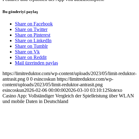
Bu gönderiyi paylaş
Share on Facebook
Share on Twitter
Share on Pinterest
Share on LinkedIn
Share on Tumblr
Share on Vk
Share on Reddit
Mail üzerinden paylaş
https://limitreduktor.com/wp-content/uploads/2023/05/limit-reduktor-
antrasit.png
0
0
esincoskun
https://limitreduktor.com/wp-
content/uploads/2023/05/limit-reduktor-antrasit.png
esincoskun
2026-02-06 00:00:00
2026-03-10 03:10:12
Slotexo
Casino App: Vollständiger Vergleich der Spielleistung über WLAN
und mobile Daten in Deutschland