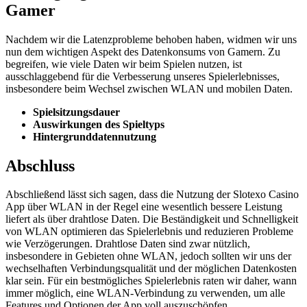
Gamer
Nachdem wir die Latenzprobleme behoben haben, widmen wir uns
nun dem wichtigen Aspekt des Datenkonsums von Gamern. Zu
begreifen, wie viele Daten wir beim Spielen nutzen, ist
ausschlaggebend für die Verbesserung unseres Spielerlebnisses,
insbesondere beim Wechsel zwischen WLAN und mobilen Daten.
Spielsitzungsdauer
Auswirkungen des Spieltyps
Hintergrunddatennutzung
Abschluss
Abschließend lässt sich sagen, dass die Nutzung der Slotexo Casino
App über WLAN in der Regel eine wesentlich bessere Leistung
liefert als über drahtlose Daten. Die Beständigkeit und Schnelligkeit
von WLAN optimieren das Spielerlebnis und reduzieren Probleme
wie Verzögerungen. Drahtlose Daten sind zwar nützlich,
insbesondere in Gebieten ohne WLAN, jedoch sollten wir uns der
wechselhaften Verbindungsqualität und der möglichen Datenkosten
klar sein. Für ein bestmögliches Spielerlebnis raten wir daher, wann
immer möglich, eine WLAN-Verbindung zu verwenden, um alle
Features und Optionen der App voll auszuschöpfen.