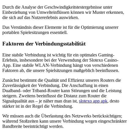
Durch die Analyse der Geschwindigkeitstestergebnisse unter
Einbeziehung von Umwelteinflüssen können wir Muster erkennen,
die sich auf das Nutzererlebnis auswirken.
Das Verständnis dieser Elemente ist für die Optimierung unserer
portablen Spielesitzungen essentiell.
Faktoren der Verbindungsstabilität
Eine stabile Verbindung ist wichtig für ein optimales Gaming-
Erlebnis, insbesondere bei der Verwendung der Slotexo Casino-
App. Eine stabile WLAN-Verbindung hängt von verschiedenen
Faktoren ab, die unsere Spielsitzungen maßgeblich beeinflussen.
Zunächst bestimmt die Qualität und Effizienz unseres Routers die
Zuverlässigkeit der Verbindung. Die Anschaffung in einen
Dualband- oder Triband-Router kann Störungen und die Leistung
steigern. Zweitens beeinflusst die Distanz zum Router die
Signalqualität aus – je näher man dran ist,
slotexo app apk
, desto
stärker ist in der Regel die Verbindung.
Wir müssen auch die Überlastung des Netzwerks berücksichtigen;
während Stoßzeiten kann unsere Verbindung wegen eingeschränkter
Bandbreite beeinträchtigt werden.