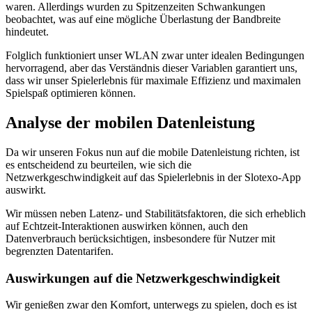
waren. Allerdings wurden zu Spitzenzeiten Schwankungen
beobachtet, was auf eine mögliche Überlastung der Bandbreite
hindeutet.
Folglich funktioniert unser WLAN zwar unter idealen Bedingungen
hervorragend, aber das Verständnis dieser Variablen garantiert uns,
dass wir unser Spielerlebnis für maximale Effizienz und maximalen
Spielspaß optimieren können.
Analyse der mobilen Datenleistung
Da wir unseren Fokus nun auf die mobile Datenleistung richten, ist
es entscheidend zu beurteilen, wie sich die
Netzwerkgeschwindigkeit auf das Spielerlebnis in der Slotexo-App
auswirkt.
Wir müssen neben Latenz- und Stabilitätsfaktoren, die sich erheblich
auf Echtzeit-Interaktionen auswirken können, auch den
Datenverbrauch berücksichtigen, insbesondere für Nutzer mit
begrenzten Datentarifen.
Auswirkungen auf die Netzwerkgeschwindigkeit
Wir genießen zwar den Komfort, unterwegs zu spielen, doch es ist