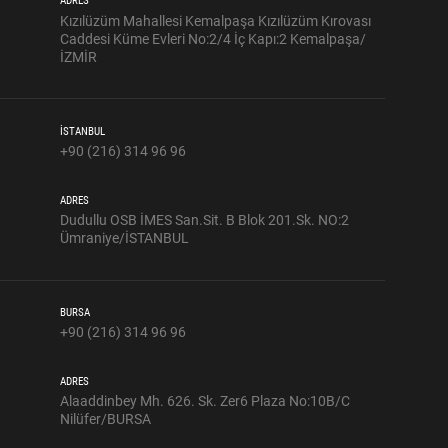
ADRES
Kızılüzüm Mahallesi Kemalpaşa Kızılüzüm Kırovası
Caddesi Küme Evleri No:2/4 İç Kapı:2 Kemalpaşa/
İZMİR
İSTANBUL
+90 (216) 314 96 96
ADRES
Dudullu OSB İMES San.Sit. B Blok 201.Sk. NO:2
Ümraniye/İSTANBUL
BURSA
+90 (216) 314 96 96
ADRES
Alaaddinbey Mh. 626. Sk. Zer6 Plaza No:10B/C
Nilüfer/BURSA