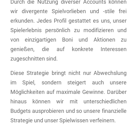
Durch die Nutzung diverser Accounts können
wir divergente Spielvorlieben und -stile frei
erkunden. Jedes Profil gestattet es uns, unser
Spielerlebnis persönlich zu modifizieren und
von einzigartigen Boni und Aktionen zu
genießen, die auf konkrete Interessen
zugeschnitten sind.
Diese Strategie bringt nicht nur Abwechslung
im Spiel, sondern steigert auch unsere
Möglichkeiten auf maximale Gewinne. Darüber
hinaus können wir mit unterschiedlichen
Budgets ausprobieren und so unsere finanzielle
Strategie und unser Spielwissen verfeinern.