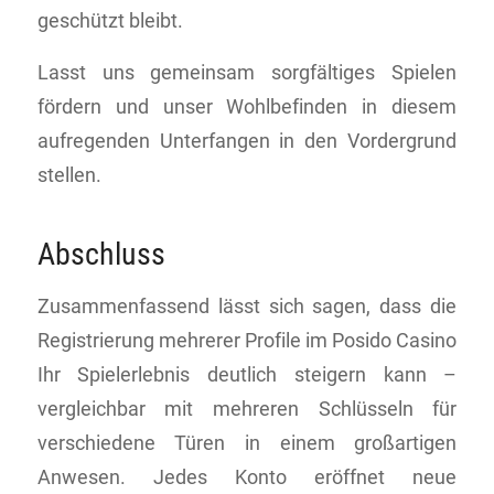
geschützt bleibt.
Lasst uns gemeinsam sorgfältiges Spielen
fördern und unser Wohlbefinden in diesem
aufregenden Unterfangen in den Vordergrund
stellen.
Abschluss
Zusammenfassend lässt sich sagen, dass die
Registrierung mehrerer Profile im Posido Casino
Ihr Spielerlebnis deutlich steigern kann –
vergleichbar mit mehreren Schlüsseln für
verschiedene Türen in einem großartigen
Anwesen. Jedes Konto eröffnet neue