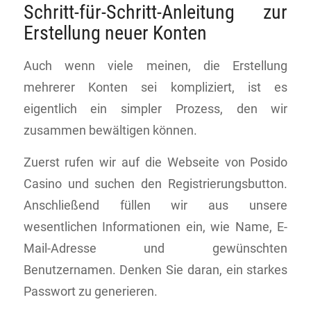
Schritt-für-Schritt-Anleitung zur
Erstellung neuer Konten
Auch wenn viele meinen, die Erstellung
mehrerer Konten sei kompliziert, ist es
eigentlich ein simpler Prozess, den wir
zusammen bewältigen können.
Zuerst rufen wir auf die Webseite von Posido
Casino und suchen den Registrierungsbutton.
Anschließend füllen wir aus unsere
wesentlichen Informationen ein, wie Name, E-
Mail-Adresse und gewünschten
Benutzernamen. Denken Sie daran, ein starkes
Passwort zu generieren.