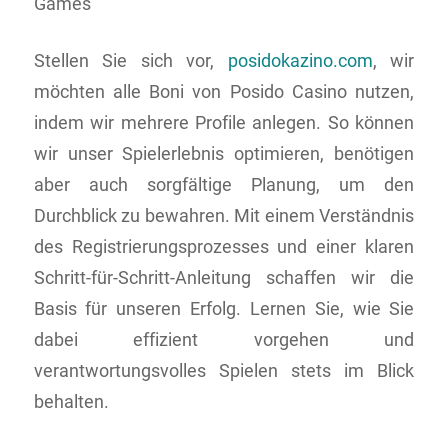
Stellen Sie sich vor,
posidokazino.com
, wir
möchten alle Boni von Posido Casino nutzen,
indem wir mehrere Profile anlegen. So können
wir unser Spielerlebnis optimieren, benötigen
aber auch sorgfältige Planung, um den
Durchblick zu bewahren. Mit einem Verständnis
des Registrierungsprozesses und einer klaren
Schritt-für-Schritt-Anleitung schaffen wir die
Basis für unseren Erfolg. Lernen Sie, wie Sie
dabei effizient vorgehen und
verantwortungsvolles Spielen stets im Blick
behalten.