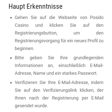
Haupt Erkenntnisse
Gehen Sie auf die Webseite von Posido
Casino und klicken Sie auf den
Registrierungsbutton, um den
Registrierungsvorgang für ein neues Profil zu
beginnen.
Bitte geben Sie Ihre grundlegenden
Informationen an, einschließlich E-Mail-
Adresse, Name und ein starkes Passwort.
Verifizieren Sie Ihre E-Mail-Adresse, indem
Sie auf den Verifizierungslink klicken, der
Ihnen nach der Registrierung per E-Mail
gesendet wurde.