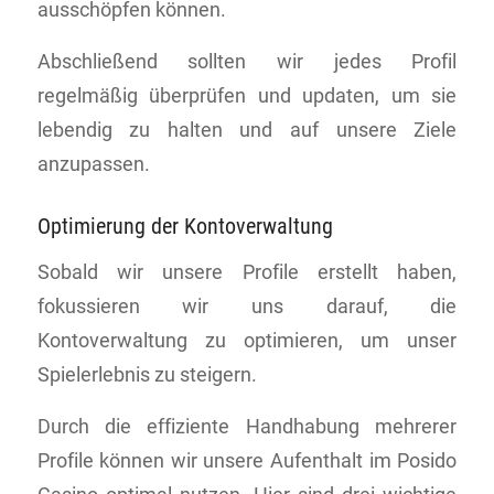
ausschöpfen können.
Abschließend sollten wir jedes Profil
regelmäßig überprüfen und updaten, um sie
lebendig zu halten und auf unsere Ziele
anzupassen.
Optimierung der Kontoverwaltung
Sobald wir unsere Profile erstellt haben,
fokussieren wir uns darauf, die
Kontoverwaltung zu optimieren, um unser
Spielerlebnis zu steigern.
Durch die effiziente Handhabung mehrerer
Profile können wir unsere Aufenthalt im Posido