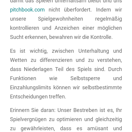
damit das Spielen unterhaltsam bleibt und uns
pitchbook.com
nicht überfordert. Indem wir
unsere Spielgewohnheiten regelmäßig
kontrollieren und Anzeichen einer möglichen
Sucht erkennen, bewahren wir die Kontrolle.
Es ist wichtig, zwischen Unterhaltung und
Wetten zu differenzieren und zu verstehen,
dass Niederlagen Teil des Spiels sind. Durch
Funktionen wie Selbstsperre und
Einzahlungslimits können wir selbstbestimmte
Entscheidungen treffen.
Erinnern Sie daran: Unser Bestreben ist es, Ihr
Spielvergnügen zu optimieren und gleichzeitig
zu gewährleisten, dass es amüsant und