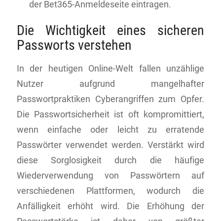
der Bet365-Anmeldeseite eintragen.
Die Wichtigkeit eines sicheren
Passworts verstehen
In der heutigen Online-Welt fallen unzählige
Nutzer aufgrund mangelhafter
Passwortpraktiken Cyberangriffen zum Opfer.
Die Passwortsicherheit ist oft kompromittiert,
wenn einfache oder leicht zu erratende
Passwörter verwendet werden. Verstärkt wird
diese Sorglosigkeit durch die häufige
Wiederverwendung von Passwörtern auf
verschiedenen Plattformen, wodurch die
Anfälligkeit erhöht wird. Die Erhöhung der