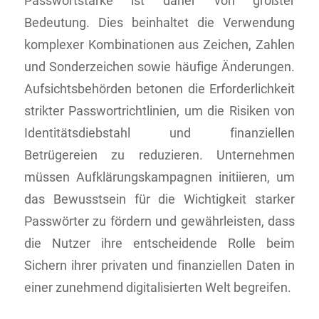
Passwortstärke ist daher von größter
Bedeutung. Dies beinhaltet die Verwendung
komplexer Kombinationen aus Zeichen, Zahlen
und Sonderzeichen sowie häufige Änderungen.
Aufsichtsbehörden betonen die Erforderlichkeit
strikter Passwortrichtlinien, um die Risiken von
Identitätsdiebstahl und finanziellen
Betrügereien zu reduzieren. Unternehmen
müssen Aufklärungskampagnen initiieren, um
das Bewusstsein für die Wichtigkeit starker
Passwörter zu fördern und gewährleisten, dass
die Nutzer ihre entscheidende Rolle beim
Sichern ihrer privaten und finanziellen Daten in
einer zunehmend digitalisierten Welt begreifen.