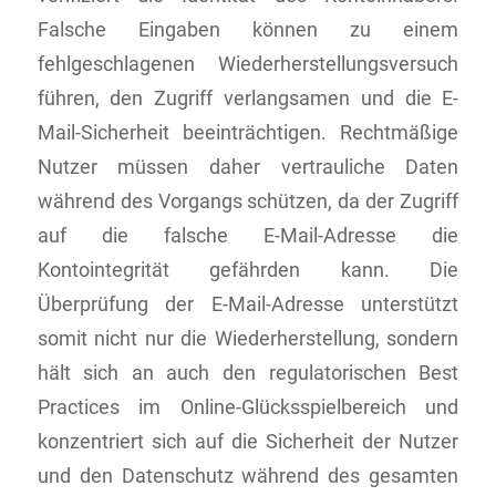
Falsche Eingaben können zu einem
fehlgeschlagenen Wiederherstellungsversuch
führen, den Zugriff verlangsamen und die E-
Mail-Sicherheit beeinträchtigen. Rechtmäßige
Nutzer müssen daher vertrauliche Daten
während des Vorgangs schützen, da der Zugriff
auf die falsche E-Mail-Adresse die
Kontointegrität gefährden kann. Die
Überprüfung der E-Mail-Adresse unterstützt
somit nicht nur die Wiederherstellung, sondern
hält sich an auch den regulatorischen Best
Practices im Online-Glücksspielbereich und
konzentriert sich auf die Sicherheit der Nutzer
und den Datenschutz während des gesamten