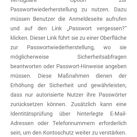
Passwortwiederherstellung zu nutzen. Dazu
müssen Benutzer die Anmeldeseite aufrufen
und auf den Link „Passwort vergessen?“
klicken. Dieser Link führt sie zu einer Oberfläche
zur Passwortwiederherstellung, wo sie
möglicherweise Sicherheitsabfragen
beantworten oder Passwort-Hinweise angeben
müssen. Diese Maßnahmen dienen der
Erhöhung der Sicherheit und gewährleisten,
dass nur autorisierte Nutzer ihre Passwörter
zurücksetzen können. Zusätzlich kann eine
Identitätsprüfung über hinterlegte E-Mail-
Adressen oder Telefonnummern erforderlich
sein, um den Kontoschutz weiter zu verstärken.