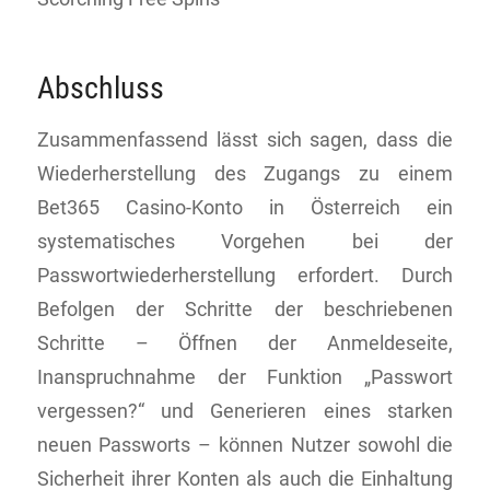
Abschluss
Zusammenfassend lässt sich sagen, dass die
Wiederherstellung des Zugangs zu einem
Bet365 Casino-Konto in Österreich ein
systematisches Vorgehen bei der
Passwortwiederherstellung erfordert. Durch
Befolgen der Schritte der beschriebenen
Schritte – Öffnen der Anmeldeseite,
Inanspruchnahme der Funktion „Passwort
vergessen?“ und Generieren eines starken
neuen Passworts – können Nutzer sowohl die
Sicherheit ihrer Konten als auch die Einhaltung