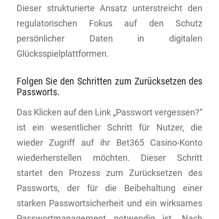
Dieser strukturierte Ansatz unterstreicht den
regulatorischen Fokus auf den Schutz
persönlicher Daten in digitalen
Glücksspielplattformen.
Folgen Sie den Schritten zum Zurücksetzen des
Passworts.
Das Klicken auf den Link „Passwort vergessen?“
ist ein wesentlicher Schritt für Nutzer, die
wieder Zugriff auf ihr Bet365 Casino-Konto
wiederherstellen möchten. Dieser Schritt
startet den Prozess zum Zurücksetzen des
Passworts, der für die Beibehaltung einer
starken Passwortsicherheit und ein wirksames
Passwortmanagement notwendig ist. Nach