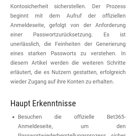
Kontosicherheit sicherstellen. Der Prozess
beginnt mit dem Aufruf der offiziellen
Anmeldeseite, gefolgt von der Anforderung
einer Passwortzurücksetzung. Es ist
unerlässlich, die Feinheiten der Generierung
eines starken Passworts zu verstehen. In
diesem Artikel werden die weiteren Schritte
erläutert, die es Nutzern gestatten, erfolgreich
wieder Zugang auf ihre Konten zu erhalten.
Haupt Erkenntnisse
Besuchen die offizielle Bet365-
Anmeldeseite, um den
Passwortwiederherstellungsprozess sicher