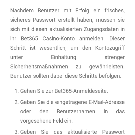
Nachdem Benutzer mit Erfolg ein frisches,
sicheres Passwort erstellt haben, müssen sie
sich mit diesen aktualisierten Zugangsdaten in
ihr Bet365 Casino-Konto anmelden. Dieser
Schritt ist wesentlich, um den Kontozugriff
unter Einhaltung strenger
Sicherheitsmaßnahmen zu gewährleisten.
Benutzer sollten dabei diese Schritte befolgen:
Gehen Sie zur Bet365-Anmeldeseite.
Geben Sie die eingetragene E-Mail-Adresse
oder den Benutzernamen in das
vorgesehene Feld ein.
Geben Sie das aktualisierte Passwort