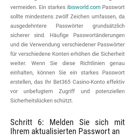
vermeiden. Ein starkes
ibisworld.com
Passwort
sollte mindestens zwölf Zeichen umfassen, da
ausgedehntere Passwörter grundsätzlich
sicherer sind. Häufige Passwortänderungen
und die Verwendung verschiedener Passwörter
für verschiedene Konten erhöhen die Sicherheit
weiter. Wenn Sie diese Richtlinien genau
einhalten, können Sie ein starkes Passwort
erstellen, das Ihr Bet365 Casino-Konto effektiv
vor unbefugtem Zugriff und potenziellen
Sicherheitslücken schützt.
Schritt 6: Melden Sie sich mit
Ihrem aktualisierten Passwort an