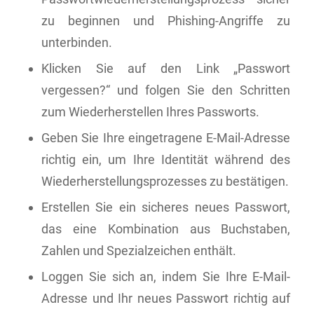
zu beginnen und Phishing-Angriffe zu
unterbinden.
Klicken Sie auf den Link „Passwort
vergessen?“ und folgen Sie den Schritten
zum Wiederherstellen Ihres Passworts.
Geben Sie Ihre eingetragene E-Mail-Adresse
richtig ein, um Ihre Identität während des
Wiederherstellungsprozesses zu bestätigen.
Erstellen Sie ein sicheres neues Passwort,
das eine Kombination aus Buchstaben,
Zahlen und Spezialzeichen enthält.
Loggen Sie sich an, indem Sie Ihre E-Mail-
Adresse und Ihr neues Passwort richtig auf