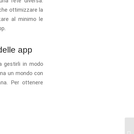
una rete diversa.
che ottimizzare la
zare al minimo le
pp.
delle app
 gestirli in modo
agina un mondo con
ana. Per ottenere
Co