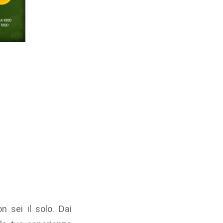
n sei il solo. Dai