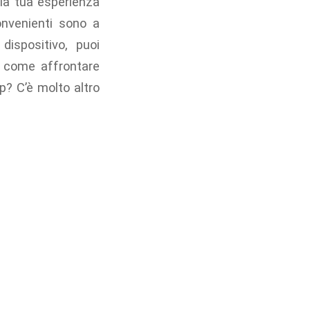
 la tua esperienza
onvenienti sono a
ispositivo, puoi
e come affrontare
p? C’è molto altro