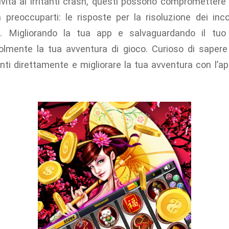
ività ai irritanti crash, questi possono compromettere
 preoccuparti: le risposte per la risoluzione dei inc
. Migliorando la tua app e salvaguardando il tuo d
olmente la tua avventura di gioco. Curioso di saper
nti direttamente e migliorare la tua avventura con l’ap