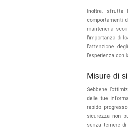
Inoltre, sfrutta
comportamenti deg
mantenerla scorr
l’importanza di l
l’attenzione deg
l’esperienza con 
Misure di si
Sebbene l’ottimiz
delle tue inform
rapido progresso 
sicurezza non può
senza temere di v