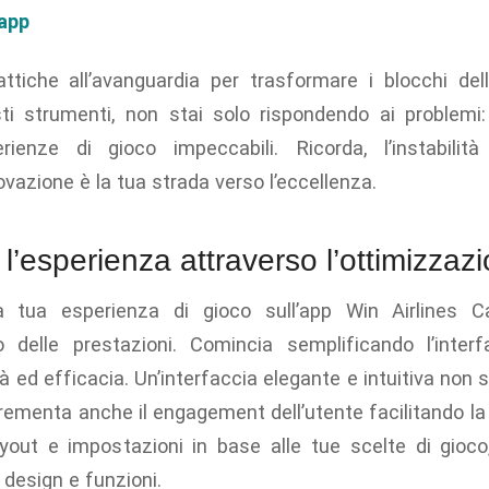
’app
tiche all’avanguardia per trasformare i blocchi dell
i strumenti, non stai solo rispondendo ai problemi:
rienze di gioco impeccabili. Ricorda, l’instabili
ovazione è la tua strada verso l’eccellenza.
 l’esperienza attraverso l’ottimizzaz
a tua esperienza di gioco sull’app Win Airlines Ca
to delle prestazioni. Comincia semplificando l’inter
à ed efficacia. Un’interfaccia elegante e intuitiva non 
rementa anche il engagement dell’utente facilitando la
ayout e impostazioni in base alle tue scelte di gio
 design e funzioni.