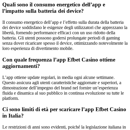
Quali sono il consumo energetico dell’app e
l’impatto sulla batteria dei device?
Il consumo energetico dell’app e l’effetto sulla durata della batteria
dei device soddisfano le esigenze degli utilizzatori che apprezzano la
libertà, fornendo performance efficaci con un uso ridotto della
batteria. Gli utenti possono godersi prolungate periodi di gaming
senza dover ricaricare spesso il device, ottimizzando notevolmente la
loro esperienza di divertimento mobile.
Con quale frequenza l’app Efbet Casino ottiene
aggiornamenti?
L’app ottiene update regolari, in media ogni alcune settimane.
Questo assicura agli utenti caratteristiche aggiornate e superiori, a
dimostrazione dell’impegno del brand nel fornire un’esperienza
fluida e dinamica al suo pubblico in continua evoluzione su tutte le
platform.
Ci sono limiti di età per scaricare l’app Efbet Casino
in Italia?
Le restrizioni di anni sono evidenti, poiché la legislazione italiana in