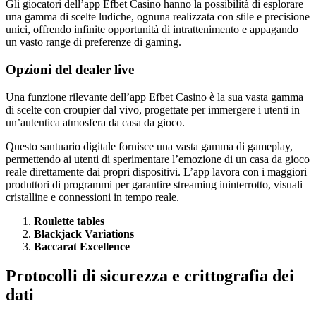
Gli giocatori dell’app Efbet Casino hanno la possibilità di esplorare
una gamma di scelte ludiche, ognuna realizzata con stile e precisione
unici, offrendo infinite opportunità di intrattenimento e appagando
un vasto range di preferenze di gaming.
Opzioni del dealer live
Una funzione rilevante dell’app Efbet Casino è la sua vasta gamma
di scelte con croupier dal vivo, progettate per immergere i utenti in
un’autentica atmosfera da casa da gioco.
Questo santuario digitale fornisce una vasta gamma di gameplay,
permettendo ai utenti di sperimentare l’emozione di un casa da gioco
reale direttamente dai propri dispositivi. L’app lavora con i maggiori
produttori di programmi per garantire streaming ininterrotto, visuali
cristalline e connessioni in tempo reale.
Roulette tables
Blackjack Variations
Baccarat Excellence
Protocolli di sicurezza e crittografia dei
dati