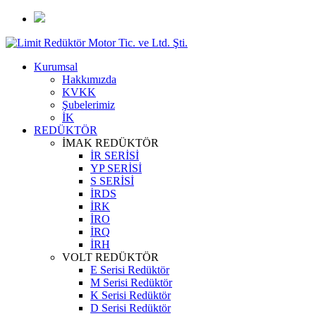
Kurumsal
Hakkımızda
KVKK
Şubelerimiz
İK
REDÜKTÖR
İMAK REDÜKTÖR
İR SERİSİ
YP SERİSİ
S SERİSİ
İRDS
İRK
İRO
İRQ
İRH
VOLT REDÜKTÖR
E Serisi Redüktör
M Serisi Redüktör
K Serisi Redüktör
D Serisi Redüktör