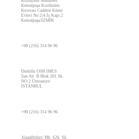
Kızılüzüm Mahallesi
Kemalpaşa Kızılüzüm
Kırovası Caddesi Küme
Evleri No:2/4 İç Kapı:2
Kemalpaşa/İZMİR
İSTANBUL
+90 (216) 314 96 96
ADRES
Dudullu OSB İMES
San.Sit. B Blok 201.Sk.
NO:2 Ümraniye/
İSTANBUL
BURSA
+90 (216) 314 96 96
ADRES
Alaaddinbey Mh. 626. Sk.