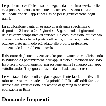
Le performance efficienti sono integrate da un ottimo servizio clienti
e da preziosi feedback degli utenti, che costituiscono la base
dell’dedizione dell’app Efbet Casino per la gratificazione degli
utenti.
La applicazione vanta un gruppo di assistenza specializzato
disponibile 24 ore su 24, 7 giorni su 7, garantendo ai giocatori
un’assistenza tempestiva ed efficace. La comunicazione multicanale,
che include live chat ed posta elettronica, consente agli utenti di
ottenere aiuto nel modo più adatto alle proprie preferenze,
aumentando la loro libertà di scelta.
Il riscontro degli utenti viene accolto proattivamente, condizionando
lo sviluppo e i potenziamenti dell’app. Il ciclo di feedback non solo
favorisce il coinvolgimento, ma sostiene anche l’sviluppo dell’app,
sottolineando l’impegno dell’azienda nell’adattarsi e crescere.
Le valutazioni dei utenti elogiano spesso l’interfaccia intuitiva e il
robusto assistenza, ribadendo la priorità di Efbet all’soddisfazione
utente e alla gratificazione nel ambito di gaming in costante
evoluzione in Italia.
Domande frequenti