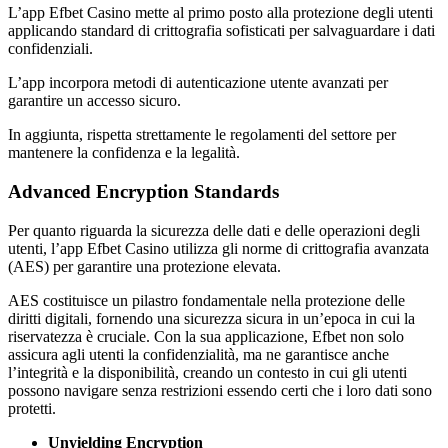
L’app Efbet Casino mette al primo posto alla protezione degli utenti
applicando standard di crittografia sofisticati per salvaguardare i dati
confidenziali.
L’app incorpora metodi di autenticazione utente avanzati per
garantire un accesso sicuro.
In aggiunta, rispetta strettamente le regolamenti del settore per
mantenere la confidenza e la legalità.
Advanced Encryption Standards
Per quanto riguarda la sicurezza delle dati e delle operazioni degli
utenti, l’app Efbet Casino utilizza gli norme di crittografia avanzata
(AES) per garantire una protezione elevata.
AES costituisce un pilastro fondamentale nella protezione delle
diritti digitali, fornendo una sicurezza sicura in un’epoca in cui la
riservatezza è cruciale. Con la sua applicazione, Efbet non solo
assicura agli utenti la confidenzialità, ma ne garantisce anche
l’integrità e la disponibilità, creando un contesto in cui gli utenti
possono navigare senza restrizioni essendo certi che i loro dati sono
protetti.
Unyielding Encryption