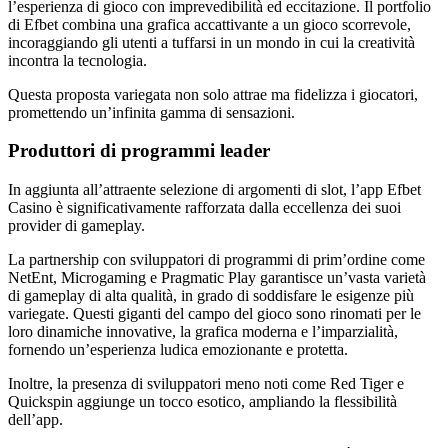
l’esperienza di gioco con imprevedibilità ed eccitazione. Il portfolio
di Efbet combina una grafica accattivante a un gioco scorrevole,
incoraggiando gli utenti a tuffarsi in un mondo in cui la creatività
incontra la tecnologia.
Questa proposta variegata non solo attrae ma fidelizza i giocatori,
promettendo un’infinita gamma di sensazioni.
Produttori di programmi leader
In aggiunta all’attraente selezione di argomenti di slot, l’app Efbet
Casino è significativamente rafforzata dalla eccellenza dei suoi
provider di gameplay.
La partnership con sviluppatori di programmi di prim’ordine come
NetEnt, Microgaming e Pragmatic Play garantisce un’vasta varietà
di gameplay di alta qualità, in grado di soddisfare le esigenze più
variegate. Questi giganti del campo del gioco sono rinomati per le
loro dinamiche innovative, la grafica moderna e l’imparzialità,
fornendo un’esperienza ludica emozionante e protetta.
Inoltre, la presenza di sviluppatori meno noti come Red Tiger e
Quickspin aggiunge un tocco esotico, ampliando la flessibilità
dell’app.