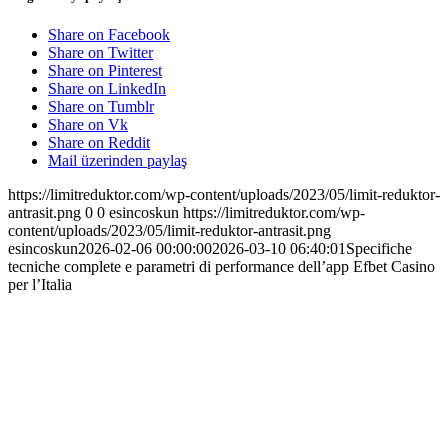
Share on Facebook
Share on Twitter
Share on Pinterest
Share on LinkedIn
Share on Tumblr
Share on Vk
Share on Reddit
Mail üzerinden paylaş
https://limitreduktor.com/wp-content/uploads/2023/05/limit-reduktor-
antrasit.png
0
0
esincoskun
https://limitreduktor.com/wp-
content/uploads/2023/05/limit-reduktor-antrasit.png
esincoskun
2026-02-06 00:00:00
2026-03-10 06:40:01
Specifiche
tecniche complete e parametri di performance dell’app Efbet Casino
per l’Italia