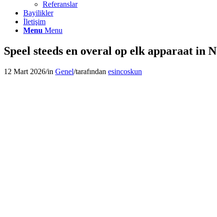
Referanslar
Bayilikler
İletişim
Menu
Menu
Speel steeds en overal op elk apparaat in 
12 Mart 2026
/
in
Genel
/
tarafından
esincoskun