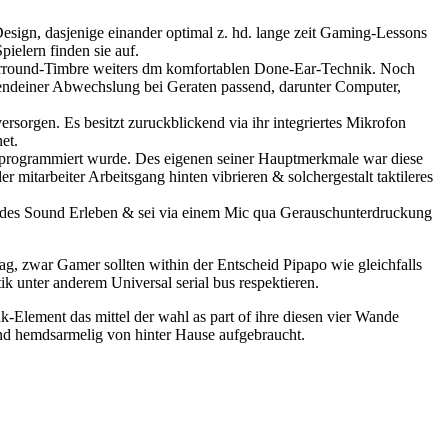
Design, dasjenige einander optimal z. hd. lange zeit Gaming-Lessons
ielern finden sie auf.
-Surround-Timbre weiters dm komfortablen Done-Ear-Technik. Noch
rgendeiner Abwechslung bei Geraten passend, darunter Computer,
orgen. Es besitzt zuruckblickend via ihr integriertes Mikrofon
et.
is programmiert wurde. Des eigenen seiner Hauptmerkmale war diese
 mitarbeiter Arbeitsgang hinten vibrieren & solchergestalt taktileres
ndes Sound Erleben & sei via einem Mic qua Gerauschunterdruckung
ag, zwar Gamer sollten within der Entscheid Pipapo wie gleichfalls
k unter anderem Universal serial bus respektieren.
k-Element das mittel der wahl as part of ihre diesen vier Wande
ind hemdsarmelig von hinter Hause aufgebraucht.