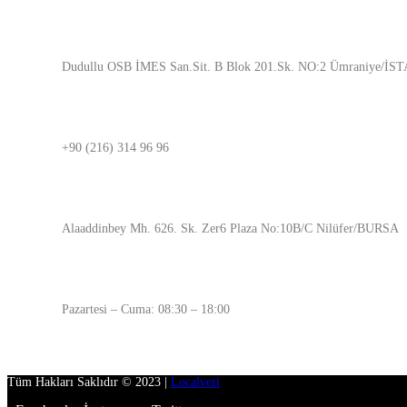
ADRES
Dudullu OSB İMES San.Sit. B Blok 201.Sk. NO:2 Ümraniye/İ
BURSA
+90 (216) 314 96 96
ADRES
Alaaddinbey Mh. 626. Sk. Zer6 Plaza No:10B/C Nilüfer/BURSA
ÇALIŞMA SAATLERİMİZ
Pazartesi – Cuma: 08:30 – 18:00
Tüm Hakları Saklıdır © 2023 |
Localveri