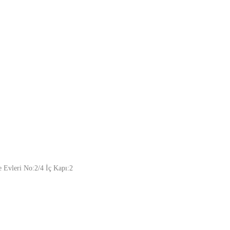
 Evleri No:2/4 İç Kapı:2