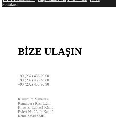
Politikası
BİZE
ULAŞIN
İZMİR
+90 (232) 458 89 00
+90 (232) 458 48 80
+90 (232) 458 90 98
ADRES
Kızılüzüm Mahallesi
Kemalpaşa Kızılüzüm
Kırovası Caddesi Küme
Evleri No:2/4 İç Kapı:2
Kemalpaşa/İZMİR