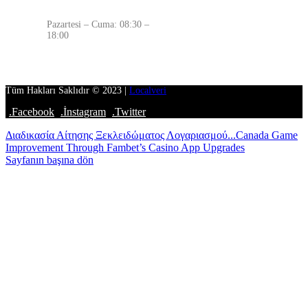
ÇALIŞMA SAATLERİMİZ
Pazartesi – Cuma: 08:30 –
18:00
Tüm Hakları Saklıdır © 2023 |
Localveri
.Facebook
.İnstagram
.Twitter
Διαδικασία Αίτησης Ξεκλειδώματος Λογαριασμού...
Canada Game
Improvement Through Fambet’s Casino App Upgrades
Sayfanın başına dön