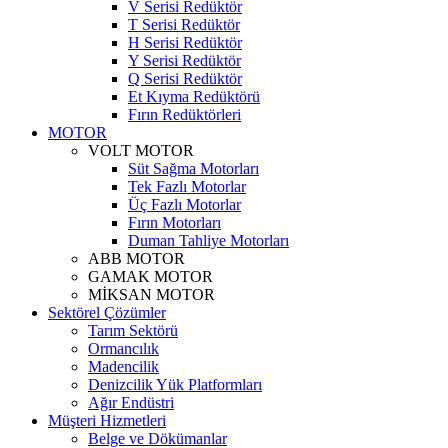
V Serisi Redüktör
T Serisi Redüktör
H Serisi Redüktör
Y Serisi Redüktör
Q Serisi Redüktör
Et Kıyma Redüktörü
Fırın Redüktörleri
MOTOR
VOLT MOTOR
Süt Sağma Motorları
Tek Fazlı Motorlar
Üç Fazlı Motorlar
Fırın Motorları
Duman Tahliye Motorları
ABB MOTOR
GAMAK MOTOR
MİKSAN MOTOR
Sektörel Çözümler
Tarım Sektörü
Ormancılık
Madencilik
Denizcilik Yük Platformları
Ağır Endüstri
Müşteri Hizmetleri
Belge ve Dökümanlar