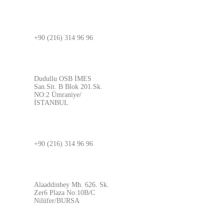
İSTANBUL
+90 (216) 314 96 96
ADRES
Dudullu OSB İMES
San.Sit. B Blok 201.Sk.
NO:2 Ümraniye/
İSTANBUL
BURSA
+90 (216) 314 96 96
ADRES
Alaaddinbey Mh. 626. Sk.
Zer6 Plaza No:10B/C
Nilüfer/BURSA