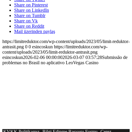
Share on Pinterest
Share on LinkedIn
Share on Tumblr
Share on Vk
Share on Reddit
Mail üzerinden paylaş
https://limitreduktor.com/wp-content/uploads/2023/05/limit-reduktor-
antrasit.png
0
0
esincoskun
https://limitreduktor.com/wp-
content/uploads/2023/05/limit-reduktor-antrasit.png
esincoskun
2026-02-06 00:00:00
2026-03-07 03:57:28
Submissão de
problemas no Brasil no aplicativo LeoVegas Casino
KVKK Politikamız
Bilgi Edinme Başvuru Formu
Çerez