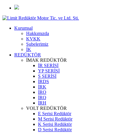
Kurumsal
Hakkımızda
KVKK
Şubelerimiz
İK
REDÜKTÖR
İMAK REDÜKTÖR
İR SERİSİ
YP SERİSİ
S SERİSİ
İRDS
İRK
İRO
İRQ
İRH
VOLT REDÜKTÖR
E Serisi Redüktör
M Serisi Redüktör
K Serisi Redüktör
D Serisi Redüktör