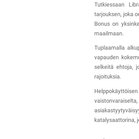
Tutkiessaan Lib
tarjouksen, joka 
Bonus on yksinker
maailmaan.
Tuplaamalla alkup
vapauden kokemuk
selkeitä ehtoja, 
rajoituksia.
Helppokäyttöis
vaistonvarais
asiakastyytyväis
katalysaattorina, 