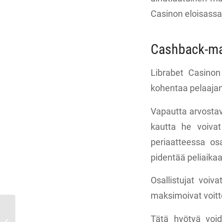
Casinon eloisass
Cashback-ma
Librabet Casinon
kohentaa pelaaja
Vapautta arvostav
kautta he voivat 
periaatteessa osa
pidentää peliaika
Osallistujat voiv
maksimoivat voitt
How to Establish Secure Profile and
Tätä hyötyä voida
Gain Access to Requirement for Slot