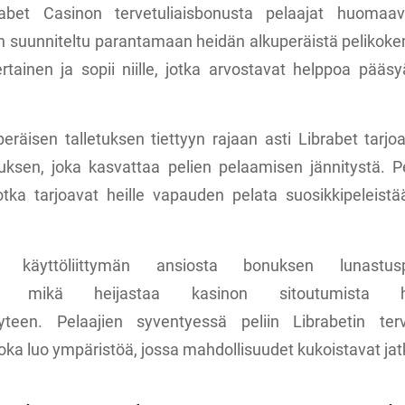
rabet Casinon tervetuliaisbonusta pelaajat huomaav
on suunniteltu parantamaan heidän alkuperäistä pelikoke
tainen ja sopii niille, jotka arvostavat helppoa pääs
eräisen talletuksen tiettyyn rajaan asti Librabet tarjoa
sen, joka kasvattaa pelien pelaamisen jännitystä. Pe
jotka tarjoavat heille vapauden pelata suosikkipeleist
en käyttöliittymän ansiosta bonuksen lunastus
elta, mikä heijastaa kasinon sitoutumista 
yyteen. Pelaajien syventyessä peliin Librabetin ter
joka luo ympäristöä, jossa mahdollisuudet kukoistavat jat