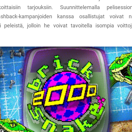
ikoittaisiin tarjouksiin. Suunnittelemalla pelisessio
cashback-kampanjoiden kanssa osallistujat voivat
i peleistä, jolloin he voivat tavoitella isompia voitt