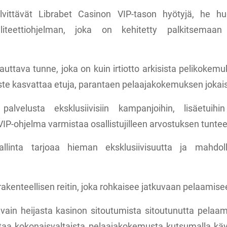
lvittävät Librabet Casinon VIP-tason hyötyjä, he h
aliteettiohjelman, joka on kehitetty palkitsemaan
uttava tunne, joka on kuin irtiotto arkisista pelikokemu
ste kasvattaa etuja, parantaen pelaajakokemuksen jokais
 palvelusta eksklusiivisiin kampanjoihin, lisäetuih
 VIP-ohjelma varmistaa osallistujilleen arvostuksen tunte
nhallinta tarjoaa hieman eksklusiivisuutta ja mahdoll
rakenteellisen reitin, joka rohkaisee jatkuvaan pelaamise
ain heijasta kasinon sitoutumista sitoutunutta pelaam
aa kokonaisvaltaista pelaajakokemusta kutsumalla käyt