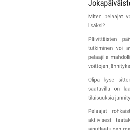
Jokapäiväist
Miten pelaajat v
lisäksi?
Päivittäisten pä
tutkiminen voi a
pelaajille mahdoll
voittojen jännityks
Olipa kyse sitten
saatavilla on l
tilaisuuksia jänni
Pelaajat rohkai
aktiivisesti taat
ainutlaatuinen mat