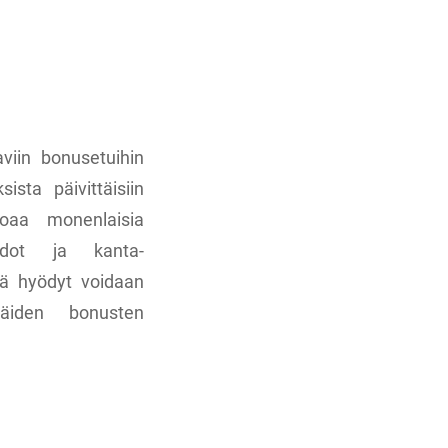
aviin bonusetuihin
ista päivittäisiin
oaa monenlaisia
ehdot ja kanta-
ämä hyödyt voidaan
näiden bonusten