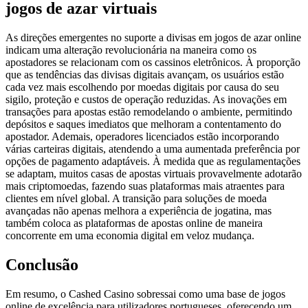
jogos de azar virtuais
As direções emergentes no suporte a divisas em jogos de azar online
indicam uma alteração revolucionária na maneira como os
apostadores se relacionam com os cassinos eletrônicos. À proporção
que as tendências das divisas digitais avançam, os usuários estão
cada vez mais escolhendo por moedas digitais por causa do seu
sigilo, proteção e custos de operação reduzidas. As inovações em
transações para apostas estão remodelando o ambiente, permitindo
depósitos e saques imediatos que melhoram a contentamento do
apostador. Ademais, operadores licenciados estão incorporando
várias carteiras digitais, atendendo a uma aumentada preferência por
opções de pagamento adaptáveis. À medida que as regulamentações
se adaptam, muitos casas de apostas virtuais provavelmente adotarão
mais criptomoedas, fazendo suas plataformas mais atraentes para
clientes em nível global. A transição para soluções de moeda
avançadas não apenas melhora a experiência de jogatina, mas
também coloca as plataformas de apostas online de maneira
concorrente em uma economia digital em veloz mudança.
Conclusão
Em resumo, o Cashed Casino sobressai como uma base de jogos
online de excelência para utilizadores portugueses, oferecendo um