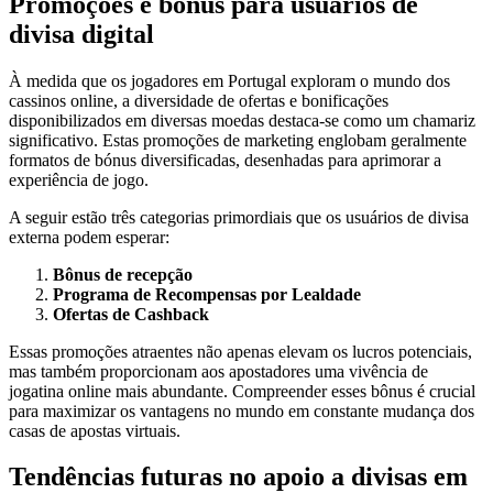
Promoções e bônus para usuários de
divisa digital
À medida que os jogadores em Portugal exploram o mundo dos
cassinos online, a diversidade de ofertas e bonificações
disponibilizados em diversas moedas destaca-se como um chamariz
significativo. Estas promoções de marketing englobam geralmente
formatos de bónus diversificadas, desenhadas para aprimorar a
experiência de jogo.
A seguir estão três categorias primordiais que os usuários de divisa
externa podem esperar:
Bônus de recepção
Programa de Recompensas por Lealdade
Ofertas de Cashback
Essas promoções atraentes não apenas elevam os lucros potenciais,
mas também proporcionam aos apostadores uma vivência de
jogatina online mais abundante. Compreender esses bônus é crucial
para maximizar os vantagens no mundo em constante mudança dos
casas de apostas virtuais.
Tendências futuras no apoio a divisas em