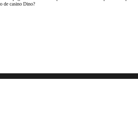
ego de casino Dino?