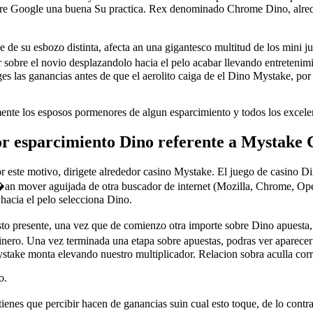
obre Google una buena Su practica. Rex denominado Chrome Dino, alrede
e su esbozo distinta, afecta an una gigantesco multitud de los mini j
 sobre el novio desplazandolo hacia el pelo acabar llevando entretenim
ges las ganancias antes de que el aerolito caiga de el Dino Mystake, por
rmente los esposos pormenores de algun esparcimiento y todos los excele
r esparcimiento Dino referente a Mystake 
Por este motivo, dirigete alrededor casino Mystake. El juego de casino Di
an mover aguijada de otra buscador de internet (Mozilla, Chrome, Opera
acia el pelo selecciona Dino.
osto presente, una vez que de comienzo otra importe sobre Dino apuesta
o. Una vez terminada una etapa sobre apuestas, podras ver aparecer a
mystake monta elevando nuestro multiplicador. Relacion sobra aculla cor
o.
ienes que percibir hacen de ganancias suin cual esto toque, de lo contr