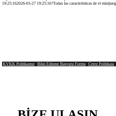
19:25:16
2026-03-27 19:25:16
?Todas las caracteristicas de el miniju
KVKK Politikamız
Bilgi Edinme Başvuru Formu
Çerez Politikası
BİZE
ULAŞIN