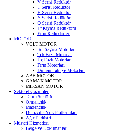
V Serisi Redüktör
T Serisi Redüktör
H Serisi Redüktör
Y Serisi Redüktör
Q Serisi Redüktör
Et Kıyma Redüktörü
Fırın Redüktörleri
MOTOR
VOLT MOTOR
Süt Sağma Motorları
Tek Fazlı Motorlar
Üç Fazlı Motorlar
Fırın Motorları
Duman Tahliye Motorları
ABB MOTOR
GAMAK MOTOR
MİKSAN MOTOR
Sektörel Çözümler
Tarım Sektörü
Ormancılık
Madencilik
Denizcilik Yük Platformları
Ağır Endüstri
Müşteri Hizmetleri
Belge ve Dökümanlar