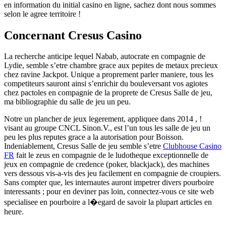
en information du initial casino en ligne, sachez dont nous sommes
selon le agree territoire !
Concernant Cresus Casino
La recherche anticipe lequel Nabab, autocrate en compagnie de
Lydie, semble s’etre chambre grace aux pepites de metaux precieux
chez ravine Jackpot. Unique a proprement parler maniere, tous les
competiteurs sauront ainsi s’enrichir du bouleversant vos agiotes
chez pactoles en compagnie de la proprete de Cresus Salle de jeu,
ma bibliographie du salle de jeu un peu.
Notre un plancher de jeux legerement, appliquee dans 2014 , !
visant au groupe CNCL Sinon.V., est l’un tous les salle de jeu un
peu les plus reputes grace a la autorisation pour Boisson.
Indeniablement, Cresus Salle de jeu semble s’etre
Clubhouse Casino
FR
fait le zeus en compagnie de le ludotheque exceptionnelle de
jeux en compagnie de credence (poker, blackjack), des machines
vers dessous vis-a-vis des jeu facilement en compagnie de croupiers.
Sans compter que, les internautes auront impetrer divers pourboire
interessants ; pour en deviner pas loin, connectez-vous ce site web
specialisee en pourboire a l�egard de savoir la plupart articles en
heure.