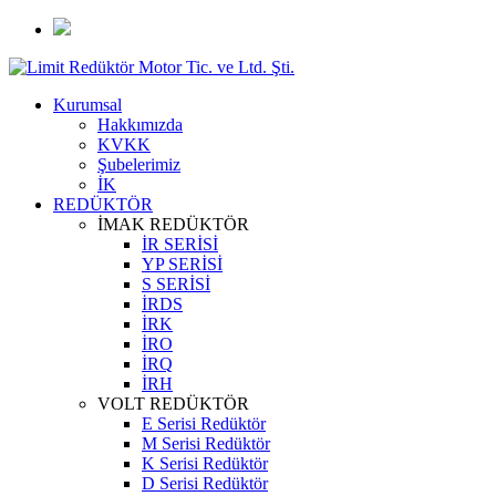
Kurumsal
Hakkımızda
KVKK
Şubelerimiz
İK
REDÜKTÖR
İMAK REDÜKTÖR
İR SERİSİ
YP SERİSİ
S SERİSİ
İRDS
İRK
İRO
İRQ
İRH
VOLT REDÜKTÖR
E Serisi Redüktör
M Serisi Redüktör
K Serisi Redüktör
D Serisi Redüktör