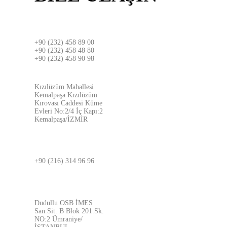
İZMİR
+90 (232) 458 89 00
+90 (232) 458 48 80
+90 (232) 458 90 98
ADRES
Kızılüzüm Mahallesi
Kemalpaşa Kızılüzüm
Kırovası Caddesi Küme
Evleri No:2/4 İç Kapı:2
Kemalpaşa/İZMİR
İSTANBUL
+90 (216) 314 96 96
ADRES
Dudullu OSB İMES
San.Sit. B Blok 201.Sk.
NO:2 Ümraniye/