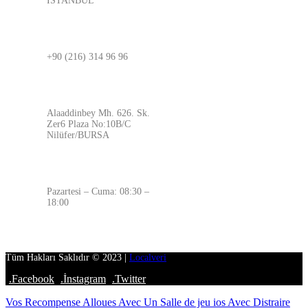
İSTANBUL
BURSA
+90 (216) 314 96 96
ADRES
Alaaddinbey Mh. 626. Sk.
Zer6 Plaza No:10B/C
Nilüfer/BURSA
ÇALIŞMA SAATLERİMİZ
Pazartesi – Cuma: 08:30 –
18:00
Tüm Hakları Saklıdır © 2023 |
Localveri
.Facebook
.İnstagram
.Twitter
Vos Recompense Alloues Avec Un Salle de jeu ios Avec Distraire