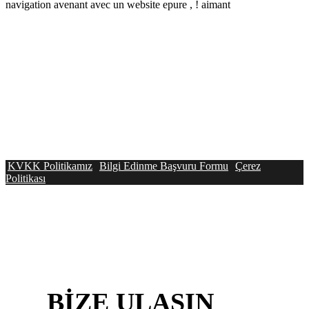
navigation avenant avec un website epure , ! aimant
KVKK Politikamız
Bilgi Edinme Başvuru Formu
Çerez
Politikası
BİZE
ULAŞIN