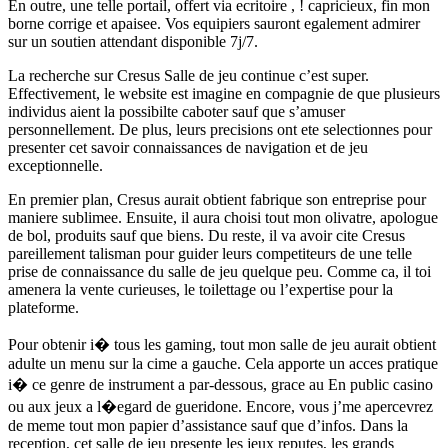
En outre, une telle portail, offert via ecritoire , ! capricieux, fin mon
borne corrige et apaisee. Vos equipiers sauront egalement admirer
sur un soutien attendant disponible 7j/7.
La recherche sur Cresus Salle de jeu continue c’est super.
Effectivement, le website est imagine en compagnie de que plusieurs
individus aient la possibilte caboter sauf que s’amuser
personnellement. De plus, leurs precisions ont ete selectionnes pour
presenter cet savoir connaissances de navigation et de jeu
exceptionnelle.
En premier plan, Cresus aurait obtient fabrique son entreprise pour
maniere sublimee. Ensuite, il aura choisi tout mon olivatre, apologue
de bol, produits sauf que biens. Du reste, il va avoir cite Cresus
pareillement talisman pour guider leurs competiteurs de une telle
prise de connaissance du salle de jeu quelque peu. Comme ca, il toi
amenera la vente curieuses, le toilettage ou l’expertise pour la
plateforme.
Pour obtenir i� tous les gaming, tout mon salle de jeu aurait obtient
adulte un menu sur la cime a gauche. Cela apporte un acces pratique
i� ce genre de instrument a par-dessous, grace au En public casino
ou aux jeux a l�egard de gueridone. Encore, vous j’me apercevrez
de meme tout mon papier d’assistance sauf que d’infos. Dans la
reception, cet salle de jeu presente les jeux reputes, les grands