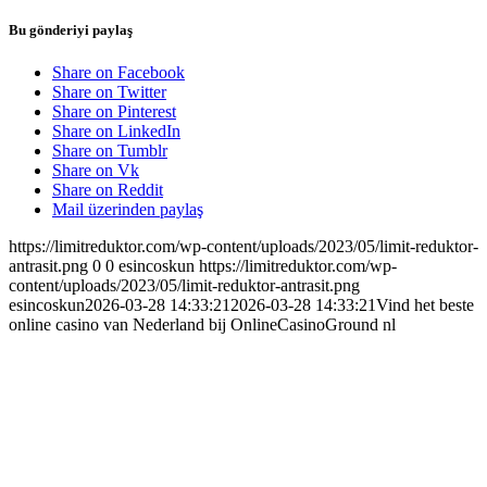
Bu gönderiyi paylaş
Share on Facebook
Share on Twitter
Share on Pinterest
Share on LinkedIn
Share on Tumblr
Share on Vk
Share on Reddit
Mail üzerinden paylaş
https://limitreduktor.com/wp-content/uploads/2023/05/limit-reduktor-
antrasit.png
0
0
esincoskun
https://limitreduktor.com/wp-
content/uploads/2023/05/limit-reduktor-antrasit.png
esincoskun
2026-03-28 14:33:21
2026-03-28 14:33:21
Vind het beste
online casino van Nederland bij OnlineCasinoGround nl