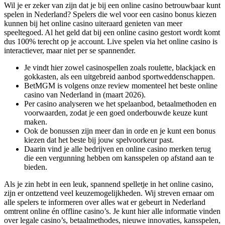
Wil je er zeker van zijn dat je bij een online casino betrouwbaar kunt
spelen in Nederland? Spelers die wel voor een casino bonus kiezen
kunnen bij het online casino uiteraard genieten van meer
speeltegoed. Al het geld dat bij een online casino gestort wordt komt
dus 100% terecht op je account. Live spelen via het online casino is
interactiever, maar niet per se spannender.
Je vindt hier zowel casinospellen zoals roulette, blackjack en
gokkasten, als een uitgebreid aanbod sportweddenschappen.
BetMGM is volgens onze review momenteel het beste online
casino van Nederland in (maart 2026).
Per casino analyseren we het spelaanbod, betaalmethoden en
voorwaarden, zodat je een goed onderbouwde keuze kunt
maken.
Ook de bonussen zijn meer dan in orde en je kunt een bonus
kiezen dat het beste bij jouw spelvoorkeur past.
Daarin vind je alle bedrijven en online casino merken terug
die een vergunning hebben om kansspelen op afstand aan te
bieden.
Als je zin hebt in een leuk, spannend spelletje in het online casino,
zijn er ontzettend veel keuzemogelijkheden. Wij streven ernaar om
alle spelers te informeren over alles wat er gebeurt in Nederland
omtrent online én offline casino’s. Je kunt hier alle informatie vinden
over legale casino’s, betaalmethodes, nieuwe innovaties, kansspelen,