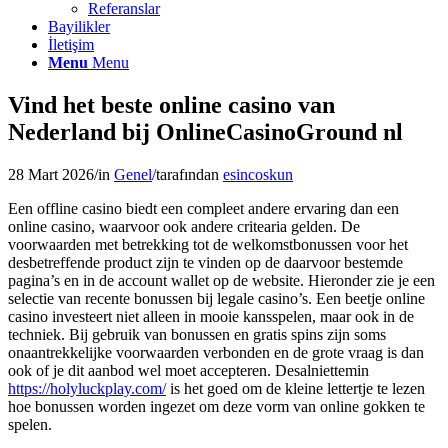
Referanslar
Bayilikler
İletişim
Menu
Menu
Vind het beste online casino van
Nederland bij OnlineCasinoGround nl
28 Mart 2026
/
in
Genel
/
tarafından
esincoskun
Een offline casino biedt een compleet andere ervaring dan een
online casino, waarvoor ook andere critearia gelden. De
voorwaarden met betrekking tot de welkomstbonussen voor het
desbetreffende product zijn te vinden op de daarvoor bestemde
pagina’s en in de account wallet op de website. Hieronder zie je een
selectie van recente bonussen bij legale casino’s. Een beetje online
casino investeert niet alleen in mooie kansspelen, maar ook in de
techniek. Bij gebruik van bonussen en gratis spins zijn soms
onaantrekkelijke voorwaarden verbonden en de grote vraag is dan
ook of je dit aanbod wel moet accepteren. Desalniettemin
https://holyluckplay.com/
is het goed om de kleine lettertje te lezen
hoe bonussen worden ingezet om deze vorm van online gokken te
spelen.