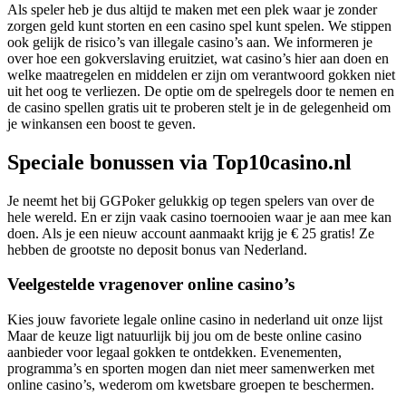
Als speler heb je dus altijd te maken met een plek waar je zonder
zorgen geld kunt storten en een casino spel kunt spelen. We stippen
ook gelijk de risico’s van illegale casino’s aan. We informeren je
over hoe een gokverslaving eruitziet, wat casino’s hier aan doen en
welke maatregelen en middelen er zijn om verantwoord gokken niet
uit het oog te verliezen. De optie om de spelregels door te nemen en
de casino spellen gratis uit te proberen stelt je in de gelegenheid om
je winkansen een boost te geven.
Speciale bonussen via Top10casino.nl
Je neemt het bij GGPoker gelukkig op tegen spelers van over de
hele wereld. En er zijn vaak casino toernooien waar je aan mee kan
doen. Als je een nieuw account aanmaakt krijg je € 25 gratis! Ze
hebben de grootste no deposit bonus van Nederland.
Veelgestelde vragenover online casino’s
Kies jouw favoriete legale online casino in nederland uit onze lijst
Maar de keuze ligt natuurlijk bij jou om de beste online casino
aanbieder voor legaal gokken te ontdekken. Evenementen,
programma’s en sporten mogen dan niet meer samenwerken met
online casino’s, wederom om kwetsbare groepen te beschermen.