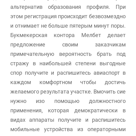
альтернатив образования профиля. При
этом регистрация происходит безвозмездно
и отнимает не больше пятерым минут поры.
Букмекерская контора Мелбет делает
предложение своим заказчикам
примечательную вероятность брать под
стражу в наибольшей степени выгодные
спор получите и распишитесь авиаспорт в
каждом комфортном чтобы достичь
желаемого результата участке. Вмочить сие
нужно изо помощью должностного
применения, которая демократически в
видах аппараты получите и распишитесь
мобильные устройства из операторными