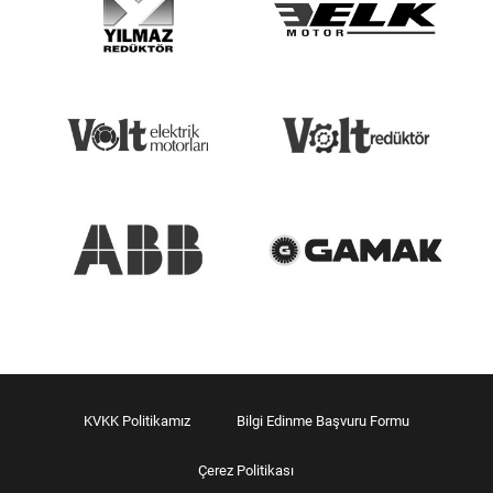
KVKK Politikamız
Bilgi Edinme Başvuru Formu
Çerez Politikası