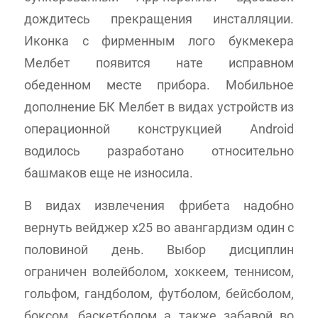
дождитесь прекращения инсталляции.
Иконка с фирменным лого букмекера
Мелбет появится нате исправном
обеденном месте прибора. Мобильное
дополнение БК Мелбет в видах устройств из
операционной конструкцией Android
водилось разработано относительно
башмаков еще не износила.
В видах извлечения фрибета надобно
вернуть вейджер x25 во авангардизм один с
половиной день. Выбор дисциплин
ограничен волейболом, хоккеем, теннисом,
гольфом, гандболом, футболом, бейсболом,
боксом, баскетболом а также забавой во