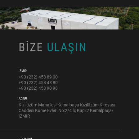
BİZE
ULAŞIN
İZMİR
+90 (232) 458 89 00
+90 (232) 458 48 80
+90 (232) 458 90 98
ADRES
Kızılüzüm Mahallesi Kemalpaşa Kızılüzüm Kırovası
Caddesi Küme Evleri No:2/4 İç Kapı:2 Kemalpaşa/
İZMİR