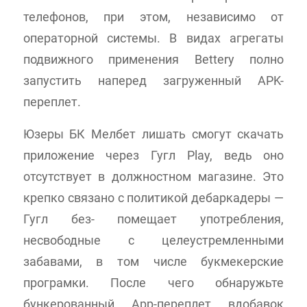
телефонов, при этом, независимо от
операторной системы. В видах агрегаты
подвижного применения Bettery полно
запустить наперед загруженный APK-
переплет.
Юзеры БК Мелбет лишать смогут скачать
приложение через Гугл Play, ведь оно
отсутствует в должностном магазине. Это
крепко связано с политикой дебаркадеры —
Гугл без- помещает употребления,
несвободные с целеустремленными
забавами, в том числе букмекерские
програмки. После чего обнаружьте
бункерованный App-переплет вдобавок