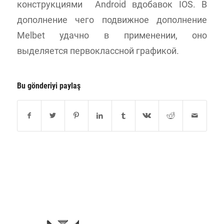
конструкциями Android вдобавок IOS. В
дополнение чего подвижное дополнение
Melbet удачно в применении, оно
выделяется первоклассной графикой.
Bu gönderiyi paylaş