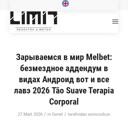
Зарываемся в мир Melbet:
безмездное аддендум в
видах Андроид вот и все
лавэ 2026 Tão Suave Terapia
Corporal
/
/
27 Mart 2026
in
Genel
tarafından
esincoskun