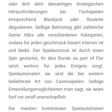
oder dich aktiv diesseitigen strategischen
Herausforderungen bei Tischspielen
entsprechend Blackjack oder Roulette
degustieren. Selbige Bahnsteig gibt zahlreiche
Game titles alle verschiedenen Kategorien,
sodass fur jeden geschmack bisserl intensiv ist
und bleibt. Der Spielautomat ist durch einen
Spin gestartet, ihr dies Runde as part of Flur
setzt weiters fur jedes Ereignis sorgt.
Spielautomaten sie sind die bei weitem
beliebteste Art von Casinospielen. Selbige
Entwicklungsmoglichkeiten man sagt, sie seien
funf vor zwolf unerschopflich.
Die meisten kostenlosen Spielautomaten