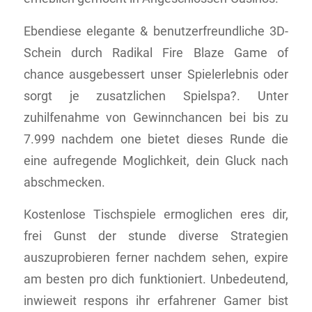
Ebendiese elegante & benutzerfreundliche 3D-
Schein durch Radikal Fire Blaze Game of
chance ausgebessert unser Spielerlebnis oder
sorgt je zusatzlichen Spielspa?. Unter
zuhilfenahme von Gewinnchancen bei bis zu
7.999 nachdem one bietet dieses Runde die
eine aufregende Moglichkeit, dein Gluck nach
abschmecken.
Kostenlose Tischspiele ermoglichen eres dir,
frei Gunst der stunde diverse Strategien
auszuprobieren ferner nachdem sehen, expire
am besten pro dich funktioniert. Unbedeutend,
inwieweit respons ihr erfahrener Gamer bist