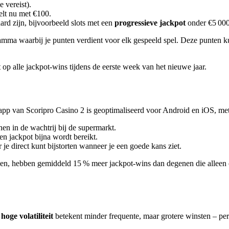
 vereist).
elt nu met €100.
rd zijn, bijvoorbeeld slots met een
progressieve jackpot
onder €5 000
mma waarbij je punten verdient voor elk gespeeld spel. Deze punten ku
op alle jackpot‑wins tijdens de eerste week van het nieuwe jaar.
app van Scoripro Casino 2 is geoptimaliseerd voor Android en iOS, met s
en in de wachtrij bij de supermarkt.
 jackpot bijna wordt bereikt.
 direct kunt bijstorten wanneer je een goede kans ziet.
elen, hebben gemiddeld 15 % meer jackpot‑wins dan degenen die alleen
n
hoge volatiliteit
betekent minder frequente, maar grotere winsten – per