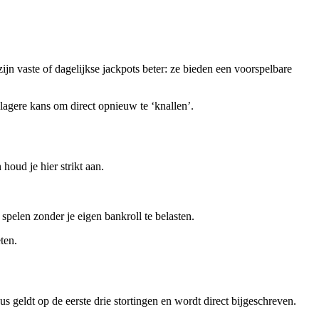
ijn vaste of dagelijkse jackpots beter: ze bieden een voorspelbare
 lagere kans om direct opnieuw te ‘knallen’.
houd je hier strikt aan.
pelen zonder je eigen bankroll te belasten.
ten.
 geldt op de eerste drie stortingen en wordt direct bijgeschreven.