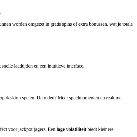
.
nnen worden omgezet in gratis spins of extra bonussen, wat je totale
nelle laadtijden en een intuïtieve interface.
 op desktop spelen. De reden? Meer speelmomenten en realtime
fect voor jackpot‑jagers. Een
lage volatiliteit
biedt kleinere,