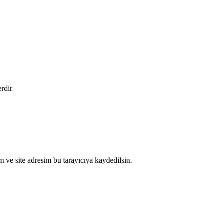
erdir
 ve site adresim bu tarayıcıya kaydedilsin.