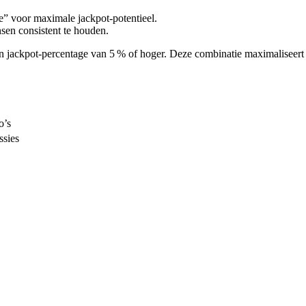
” voor maximale jackpot‑potentieel.
sen consistent te houden.
jackpot‑percentage van 5 % of hoger. Deze combinatie maximaliseert z
o’s
ssies