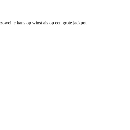
owel je kans op winst als op een grote jackpot.