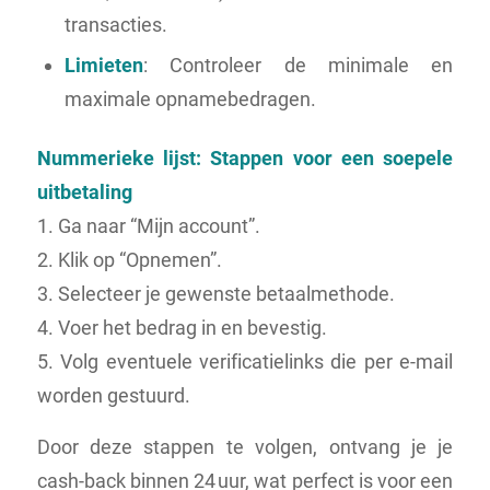
transacties.
Limieten
: Controleer de minimale en
maximale opnamebedragen.
Nummerieke lijst: Stappen voor een soepele
uitbetaling
1. Ga naar “Mijn account”.
2. Klik op “Opnemen”.
3. Selecteer je gewenste betaalmethode.
4. Voer het bedrag in en bevestig.
5. Volg eventuele verificatielinks die per e‑mail
worden gestuurd.
Door deze stappen te volgen, ontvang je je
cash‑back binnen 24 uur, wat perfect is voor een