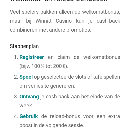
Veel spelers pakken alleen de welkomstbonus,
maar bij Winnitt Casino kun je cash‑back
combineren met andere promoties.
Stappenplan
Registreer
en claim de welkomstbonus
(bijv. 100 % tot 200 €).
Speel
op geselecteerde slots of tafelspellen
om verlies te genereren.
Ontvang
je cash‑back aan het einde van de
week.
Gebruik
de reload‑bonus voor een extra
boost in de volgende sessie.