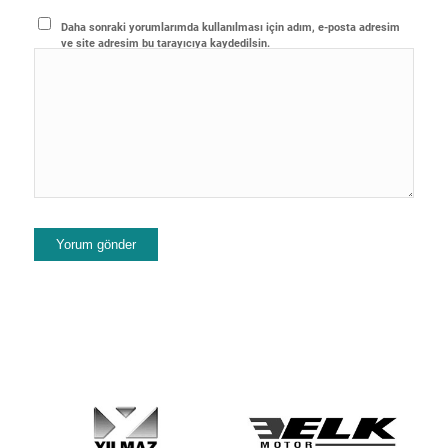
Daha sonraki yorumlarımda kullanılması için adım, e-posta adresim
ve site adresim bu tarayıcıya kaydedilsin.