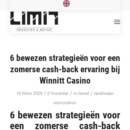
6 bewezen strategieën voor een
zomerse cash‑back ervaring bij
Winnitt Casino
/
/
/
10 Ekim 2025
0 Yorumlar
in
Genel
tarafından
esincoskun
6 bewezen strategieën voor
een zomerse cash‑back