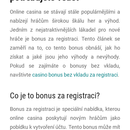
Online casina se stávají stále populárnějšími a
nabízejí hráčům širokou škálu her a výhod.
Jedním z nejatraktivnějších lákadel pro nové
hráče je bonus za registraci. Tento článek se
zaměří na to, co tento bonus obnáší, jak ho
získat a jaké jsou jeho výhody a nevýhody.
Pokud se zajímáte o bonusy bez vkladu,
navštivte
casino bonus bez vkladu za registraci
.
Co je to bonus za registraci?
Bonus za registraci je speciální nabídka, kterou
online casina poskytují novým hráčům jako
pobídku k vytvoření účtu. Tento bonus může mít