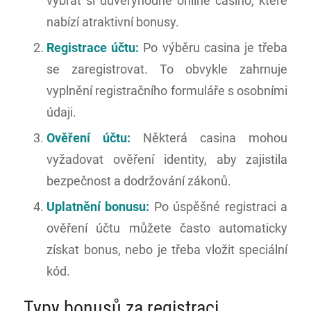
vybrat si důvěryhodné online casino, které
nabízí atraktivní bonusy.
Registrace účtu:
Po výběru casina je třeba
se zaregistrovat. To obvykle zahrnuje
vyplnění registračního formuláře s osobními
údaji.
Ověření účtu:
Některá casina mohou
vyžadovat ověření identity, aby zajistila
bezpečnost a dodržování zákonů.
Uplatnění bonusu:
Po úspěšné registraci a
ověření účtu můžete často automaticky
získat bonus, nebo je třeba vložit speciální
kód.
Typy bonusů za registraci