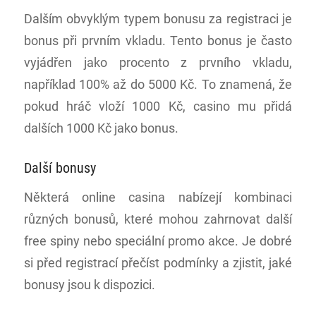
Dalším obvyklým typem bonusu za registraci je
bonus při prvním vkladu. Tento bonus je často
vyjádřen jako procento z prvního vkladu,
například 100% až do 5000 Kč. To znamená, že
pokud hráč vloží 1000 Kč, casino mu přidá
dalších 1000 Kč jako bonus.
Další bonusy
Některá online casina nabízejí kombinaci
různých bonusů, které mohou zahrnovat další
free spiny nebo speciální promo akce. Je dobré
si před registrací přečíst podmínky a zjistit, jaké
bonusy jsou k dispozici.