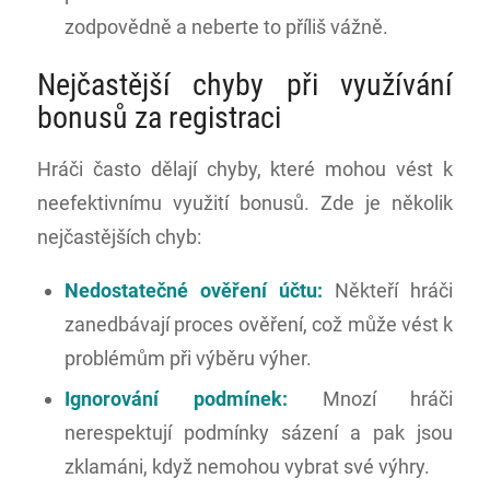
zodpovědně a neberte to příliš vážně.
Nejčastější chyby při využívání
bonusů za registraci
Hráči často dělají chyby, které mohou vést k
neefektivnímu využití bonusů. Zde je několik
nejčastějších chyb:
Nedostatečné ověření účtu:
Někteří hráči
zanedbávají proces ověření, což může vést k
problémům při výběru výher.
Ignorování podmínek:
Mnozí hráči
nerespektují podmínky sázení a pak jsou
zklamáni, když nemohou vybrat své výhry.