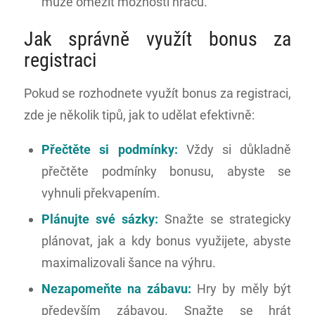
může omezit možnosti hráčů.
Jak správně využít bonus za
registraci
Pokud se rozhodnete využít bonus za registraci,
zde je několik tipů, jak to udělat efektivně:
Přečtěte si podmínky:
Vždy si důkladně
přečtěte podmínky bonusu, abyste se
vyhnuli překvapením.
Plánujte své sázky:
Snažte se strategicky
plánovat, jak a kdy bonus využijete, abyste
maximalizovali šance na výhru.
Nezapomeňte na zábavu:
Hry by měly být
především zábavou. Snažte se hrát