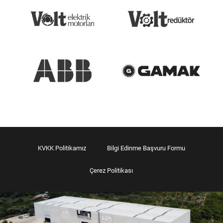
KVKK Politikamız
Bilgi Edinme Başvuru Formu
Çerez Politikası