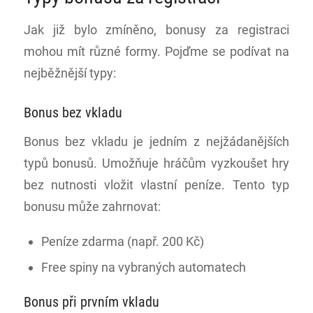
Jak již bylo zmíněno, bonusy za registraci
mohou mít různé formy. Pojďme se podívat na
nejběžnější typy:
Bonus bez vkladu
Bonus bez vkladu je jedním z nejžádanějších
typů bonusů. Umožňuje hráčům vyzkoušet hry
bez nutnosti vložit vlastní peníze. Tento typ
bonusu může zahrnovat:
Peníze zdarma (např. 200 Kč)
Free spiny na vybraných automatech
Bonus při prvním vkladu