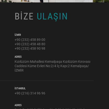
BİZE
ULAŞIN
İZMİR
+90 (232) 458 89 00
+90 (232) 458 48 80
+90 (232) 458 90 98
ADRES
Kızılüzüm Mahallesi Kemalpaşa Kızılüzüm Kırovası
Caddesi Küme Evleri No:2/4 İç Kapı:2 Kemalpaşa/
İZMİR
İSTANBUL
+90 (216) 314 96 96
ADRES