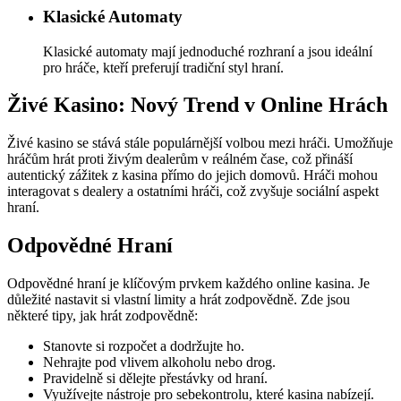
Klasické Automaty
Klasické automaty mají jednoduché rozhraní a jsou ideální
pro hráče, kteří preferují tradiční styl hraní.
Živé Kasino: Nový Trend v Online Hrách
Živé kasino se stává stále populárnější volbou mezi hráči. Umožňuje
hráčům hrát proti živým dealerům v reálném čase, což přináší
autentický zážitek z kasina přímo do jejich domovů. Hráči mohou
interagovat s dealery a ostatními hráči, což zvyšuje sociální aspekt
hraní.
Odpovědné Hraní
Odpovědné hraní je klíčovým prvkem každého online kasina. Je
důležité nastavit si vlastní limity a hrát zodpovědně. Zde jsou
některé tipy, jak hrát zodpovědně:
Stanovte si rozpočet a dodržujte ho.
Nehrajte pod vlivem alkoholu nebo drog.
Pravidelně si dělejte přestávky od hraní.
Využívejte nástroje pro sebekontrolu, které kasina nabízejí.