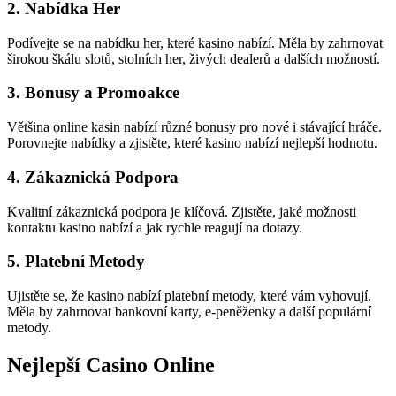
2. Nabídka Her
Podívejte se na nabídku her, které kasino nabízí. Měla by zahrnovat
širokou škálu slotů, stolních her, živých dealerů a dalších možností.
3. Bonusy a Promoakce
Většina online kasin nabízí různé bonusy pro nové i stávající hráče.
Porovnejte nabídky a zjistěte, které kasino nabízí nejlepší hodnotu.
4. Zákaznická Podpora
Kvalitní zákaznická podpora je klíčová. Zjistěte, jaké možnosti
kontaktu kasino nabízí a jak rychle reagují na dotazy.
5. Platební Metody
Ujistěte se, že kasino nabízí platební metody, které vám vyhovují.
Měla by zahrnovat bankovní karty, e-peněženky a další populární
metody.
Nejlepší Casino Online