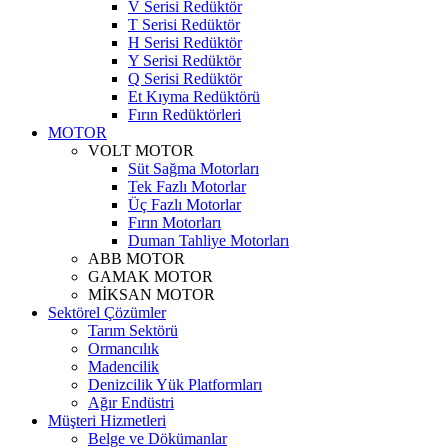
V Serisi Redüktör
T Serisi Redüktör
H Serisi Redüktör
Y Serisi Redüktör
Q Serisi Redüktör
Et Kıyma Redüktörü
Fırın Redüktörleri
MOTOR
VOLT MOTOR
Süt Sağma Motorları
Tek Fazlı Motorlar
Üç Fazlı Motorlar
Fırın Motorları
Duman Tahliye Motorları
ABB MOTOR
GAMAK MOTOR
MİKSAN MOTOR
Sektörel Çözümler
Tarım Sektörü
Ormancılık
Madencilik
Denizcilik Yük Platformları
Ağır Endüstri
Müşteri Hizmetleri
Belge ve Dökümanlar