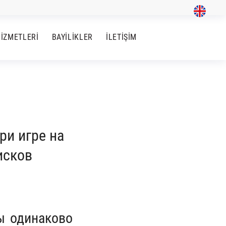
HIZMETLERI
BAYILIKLER
İLETIŞIM
ри игре на
исков
ы одинаково