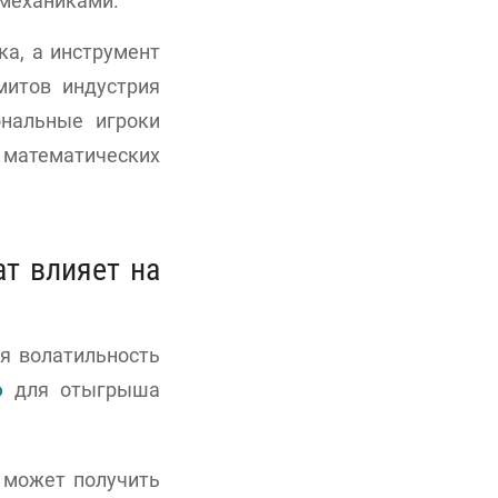
 механиками.
ка, а инструмент
митов индустрия
ональные игроки
в математических
ат влияет на
я волатильность
ю
для отыгрыша
 может получить