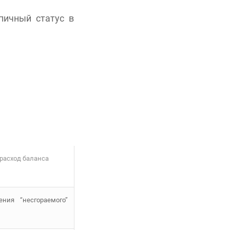
пичный статус в
расход баланса
ения “несгораемого”