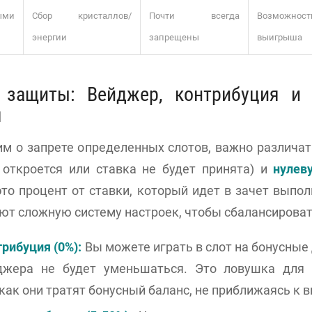
ыми
Сбор кристаллов/
Почти всегда
Возможно
энергии
запрещены
выигрыша
защиты: Вейджер, контрибуция и 
я
им о запрете определенных слотов, важно различа
 откроется или ставка не будет принята) и
нулев
то процент от ставки, который идет в зачет выпо
ют сложную систему настроек, чтобы сбалансироват
рибуция (0%):
Вы можете играть в слот на бонусные 
джера не будет уменьшаться. Это ловушка для 
 как они тратят бонусный баланс, не приближаясь к 