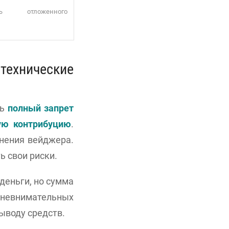
сть отложенного
технические
ть
полный запрет
ую контрибуцию
.
лнения вейджера.
ь свои риски.
деньги, но сумма
невнимательных
выводу средств.