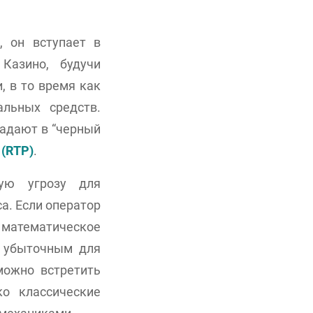
, он вступает в
Казино, будучи
, в то время как
льных средств.
падают в “черный
 (RTP)
.
ую угрозу для
а. Если оператор
 математическое
с убыточным для
можно встретить
о классические