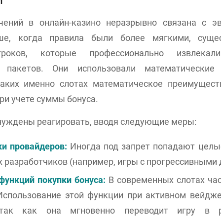
ичений в онлайн-казино неразрывно связана с 
ше, когда правила были более мягкими, суще
гроков, которые профессионально извлека
х пакетов. Они использовали математические
каких именно слотах математическое преимущест
при учете суммы бонуса.
нуждены реагировать, вводя следующие меры:
и провайдеров:
Иногда под запрет попадают целые
 разработчиков (например, игры с прогрессивными
функций покупки бонуса:
В современных слотах час
 Использование этой функции при активном вейдже
 так как она мгновенно переводит игру в 