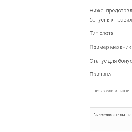
Ниже представл
бонусных правил
Тип слота
Пример механик
Статус для бону
Причина
Низковолатильные
Высоковолатильные