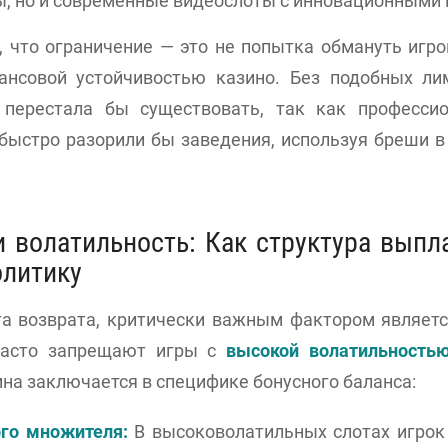
, но и современные видеослоты с инновационными
 что ограничение — это не попытка обмануть игро
ансовой устойчивостью казино. Без подобных ли
 перестала бы существовать, так как професси
 быстро разорили бы заведения, используя бреши 
 волатильность: Как структура выпл
олитику
а возврата, критически важным фактором являетс
 часто запрещают игры с
высокой волатильность
на заключается в специфике бонусного баланса:
го множителя:
В высоковолатильных слотах игрок