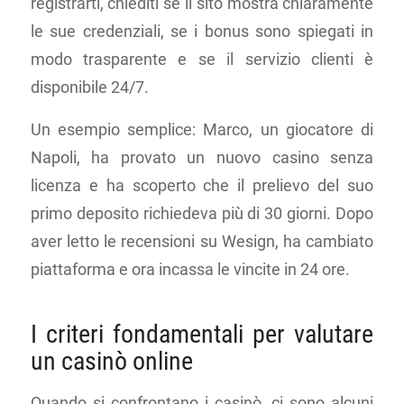
registrarti, chiediti se il sito mostra chiaramente
le sue credenziali, se i bonus sono spiegati in
modo trasparente e se il servizio clienti è
disponibile 24/7.
Un esempio semplice: Marco, un giocatore di
Napoli, ha provato un nuovo casino senza
licenza e ha scoperto che il prelievo del suo
primo deposito richiedeva più di 30 giorni. Dopo
aver letto le recensioni su Wesign, ha cambiato
piattaforma e ora incassa le vincite in 24 ore.
I criteri fondamentali per valutare
un casinò online
Quando si confrontano i casinò, ci sono alcuni