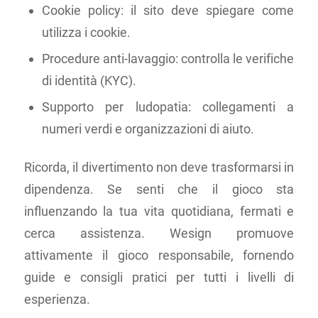
Cookie policy: il sito deve spiegare come
utilizza i cookie.
Procedure anti‑lavaggio: controlla le verifiche
di identità (KYC).
Supporto per ludopatia: collegamenti a
numeri verdi e organizzazioni di aiuto.
Ricorda, il divertimento non deve trasformarsi in
dipendenza. Se senti che il gioco sta
influenzando la tua vita quotidiana, fermati e
cerca assistenza. Wesign promuove
attivamente il gioco responsabile, fornendo
guide e consigli pratici per tutti i livelli di
esperienza.