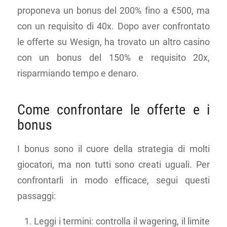
proponeva un bonus del 200% fino a €500, ma
con un requisito di 40x. Dopo aver confrontato
le offerte su Wesign, ha trovato un altro casino
con un bonus del 150% e requisito 20x,
risparmiando tempo e denaro.
Come confrontare le offerte e i
bonus
I bonus sono il cuore della strategia di molti
giocatori, ma non tutti sono creati uguali. Per
confrontarli in modo efficace, segui questi
passaggi:
Leggi i termini: controlla il wagering, il limite