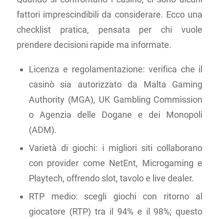
fattori imprescindibili da considerare. Ecco una
checklist pratica, pensata per chi vuole
prendere decisioni rapide ma informate.
Licenza e regolamentazione: verifica che il
casinò sia autorizzato da Malta Gaming
Authority (MGA), UK Gambling Commission
o Agenzia delle Dogane e dei Monopoli
(ADM).
Varietà di giochi: i migliori siti collaborano
con provider come NetEnt, Microgaming e
Playtech, offrendo slot, tavolo e live dealer.
RTP medio: scegli giochi con ritorno al
giocatore (RTP) tra il 94% e il 98%; questo