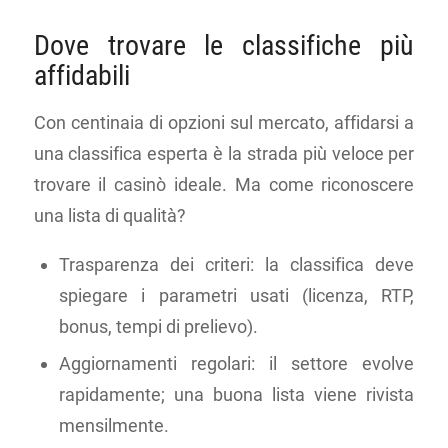
Dove trovare le classifiche più
affidabili
Con centinaia di opzioni sul mercato, affidarsi a
una classifica esperta è la strada più veloce per
trovare il casinò ideale. Ma come riconoscere
una lista di qualità?
Trasparenza dei criteri: la classifica deve
spiegare i parametri usati (licenza, RTP,
bonus, tempi di prelievo).
Aggiornamenti regolari: il settore evolve
rapidamente; una buona lista viene rivista
mensilmente.