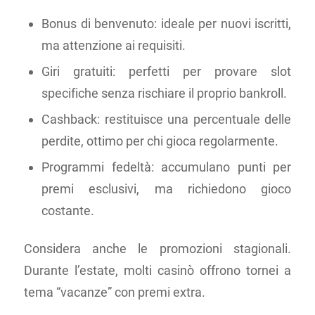
Bonus di benvenuto: ideale per nuovi iscritti,
ma attenzione ai requisiti.
Giri gratuiti: perfetti per provare slot
specifiche senza rischiare il proprio bankroll.
Cashback: restituisce una percentuale delle
perdite, ottimo per chi gioca regolarmente.
Programmi fedeltà: accumulano punti per
premi esclusivi, ma richiedono gioco
costante.
Considera anche le promozioni stagionali.
Durante l’estate, molti casinò offrono tornei a
tema “vacanze” con premi extra.