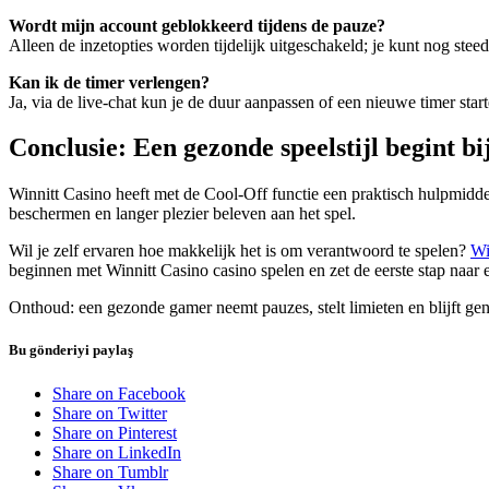
Wordt mijn account geblokkeerd tijdens de pauze?
Alleen de inzetopties worden tijdelijk uitgeschakeld; je kunt nog steed
Kan ik de timer verlengen?
Ja, via de live‑chat kun je de duur aanpassen of een nieuwe timer start
Conclusie: Een gezonde speelstijl begint bi
Winnitt Casino heeft met de Cool‑Off functie een praktisch hulpmiddel
beschermen en langer plezier beleven aan het spel.
Wil je zelf ervaren hoe makkelijk het is om verantwoord te spelen?
Wi
beginnen met Winnitt Casino casino spelen en zet de eerste stap naar 
Onthoud: een gezonde gamer neemt pauzes, stelt limieten en blijft geni
Bu gönderiyi paylaş
Share on Facebook
Share on Twitter
Share on Pinterest
Share on LinkedIn
Share on Tumblr