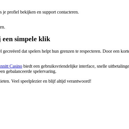
s je profiel bekijken en support contacteren.
en.
j een simpele klik
 gecreëerd dat spelers helpt hun grenzen te respecteren. Door een korte
nnitt Casino
biedt een gebruiksvriendelijke interface, snelle uitbetaling
een gebalanceerde spelervaring.
eten. Veel speelplezier en blijf altijd verantwoord!