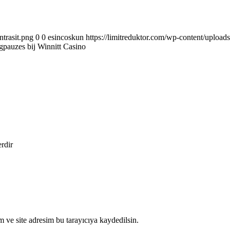
ntrasit.png
0
0
esincoskun
https://limitreduktor.com/wp-content/uploads
pauzes bij Winnitt Casino
erdir
 ve site adresim bu tarayıcıya kaydedilsin.