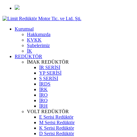
Kurumsal
Hakkımızda
KVKK
Şubelerimiz
İK
REDÜKTÖR
İMAK REDÜKTÖR
İR SERİSİ
YP SERİSİ
S SERİSİ
İRDS
İRK
İRO
İRQ
İRH
VOLT REDÜKTÖR
E Serisi Redüktör
M Serisi Redüktör
K Serisi Redüktör
D Serisi Redüktör