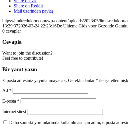
Share on Vk
Share on Reddit
Mail üzerinden paylaş
https://limitreduktor.com/wp-content/uploads/2023/05/limit-reduktor-a
13:29:37
2026-03-24 22:23:16
De Ultieme Gids voor Gezonde Gaming
0
cevaplar
Cevapla
Want to join the discussion?
Feel free to contribute!
Bir yanıt yazın
E-posta adresiniz yayınlanmayacak.
Gerekli alanlar
*
ile işaretlenmişl
Ad
*
E-posta
*
İnternet sitesi
Daha sonraki yorumlarımda kullanılması için adım, e-posta adresim