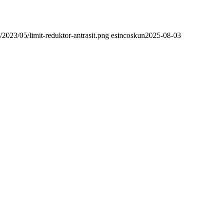
/2023/05/limit-reduktor-antrasit.png
esincoskun
2025-08-03