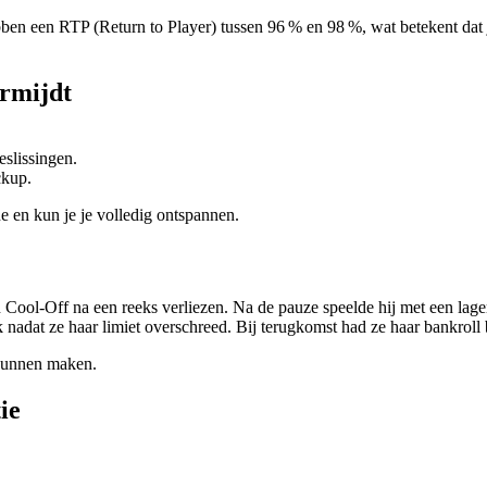
ben een RTP (Return to Player) tussen 96 % en 98 %, wat betekent dat j
ermijdt
eslissingen.
ckup.
ne en kun je je volledig ontspannen.
ool‑Off na een reeks verliezen. Na de pauze speelde hij met een lagere
nadat ze haar limiet overschreed. Bij terugkomst had ze haar bankroll b
 kunnen maken.
ie