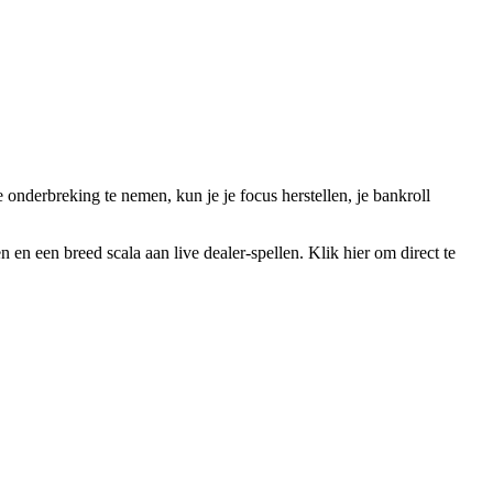
 onderbreking te nemen, kun je je focus herstellen, je bankroll
en en een breed scala aan live dealer‑spellen. Klik hier om direct te