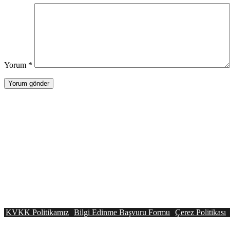
Yorum
*
KVKK Politikamız
Bilgi Edinme Başvuru Formu
Çerez Politikası