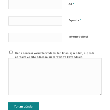
*
Ad
*
E-posta
İnternet sitesi
Daha sonraki yorumlarımda kullanılması için adım, e-posta
adresim ve site adresim bu tarayıcıya kaydedilsin.