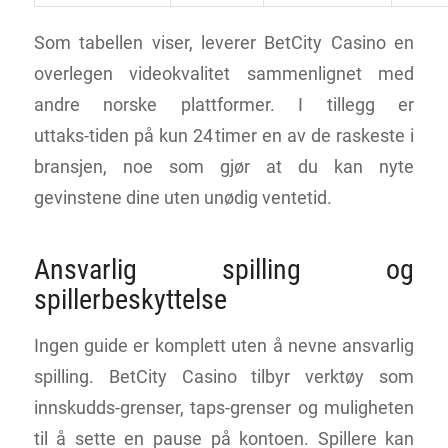
Som tabellen viser, leverer BetCity Casino en
overlegen videokvalitet sammenlignet med
andre norske plattformer. I tillegg er
uttaks‑tiden på kun 24 timer en av de raskeste i
bransjen, noe som gjør at du kan nyte
gevinstene dine uten unødig ventetid.
Ansvarlig spilling og
spillerbeskyttelse
Ingen guide er komplett uten å nevne ansvarlig
spilling. BetCity Casino tilbyr verktøy som
innskudds‑grenser, taps‑grenser og muligheten
til å sette en pause på kontoen. Spillere kan