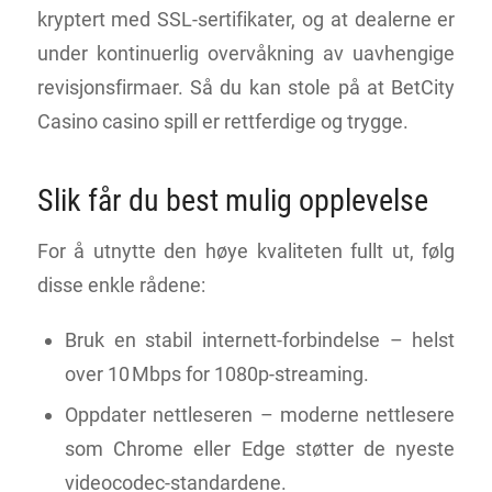
kryptert med SSL‑sertifikater, og at dealerne er
under kontinuerlig overvåkning av uavhengige
revisjonsfirmaer. Så du kan stole på at BetCity
Casino casino spill er rettferdige og trygge.
Slik får du best mulig opplevelse
For å utnytte den høye kvaliteten fullt ut, følg
disse enkle rådene:
Bruk en stabil internett‑forbindelse – helst
over 10 Mbps for 1080p‑streaming.
Oppdater nettleseren – moderne nettlesere
som Chrome eller Edge støtter de nyeste
videocodec‑standardene.