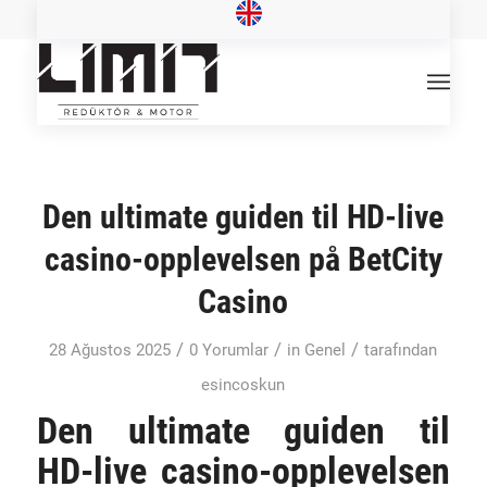
Den ultimate guiden til HD‑live
casino‑opplevelsen på BetCity
Casino
/
/
/
28 Ağustos 2025
0 Yorumlar
in
Genel
tarafından
esincoskun
Den ultimate guiden til
HD‑live casino‑opplevelsen