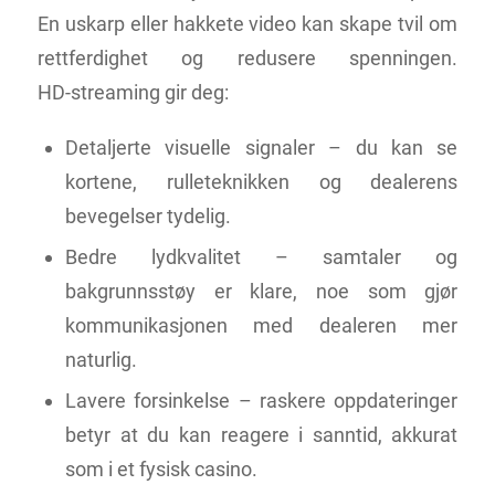
En uskarp eller hakkete video kan skape tvil om
rettferdighet og redusere spenningen.
HD‑streaming gir deg:
Detaljerte visuelle signaler – du kan se
kortene, rulleteknikken og dealerens
bevegelser tydelig.
Bedre lydkvalitet – samtaler og
bakgrunnsstøy er klare, noe som gjør
kommunikasjonen med dealeren mer
naturlig.
Lavere forsinkelse – raskere oppdateringer
betyr at du kan reagere i sanntid, akkurat
som i et fysisk casino.