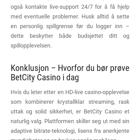
også kontakte live‑support 24/7 for å få hjelp
med eventuelle problemer. Husk alltid å sette
en personlig spillgrense før du logger inn –
dette beskytter både budsjettet ditt og
spillopplevelsen.
Konklusjon – Hvorfor du bør prøve
BetCity Casino i dag
Hvis du leter etter en HD‑live casino‑opplevelse
som kombinerer krystallklar streaming, rask
uttak og solid sikkerhet, er BetCity Casino et
naturlig valg. Plattformen skiller seg ut med sin
adaptive bitrate‑teknologi, lisens fra anerkjente