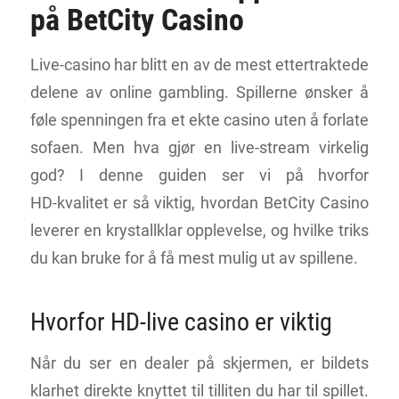
på BetCity Casino
Live‑casino har blitt en av de mest ettertraktede
delene av online gambling. Spillerne ønsker å
føle spenningen fra et ekte casino uten å forlate
sofaen. Men hva gjør en live‑stream virkelig
god? I denne guiden ser vi på hvorfor
HD‑kvalitet er så viktig, hvordan BetCity Casino
leverer en krystallklar opplevelse, og hvilke triks
du kan bruke for å få mest mulig ut av spillene.
Hvorfor HD‑live casino er viktig
Når du ser en dealer på skjermen, er bildets
klarhet direkte knyttet til tilliten du har til spillet.