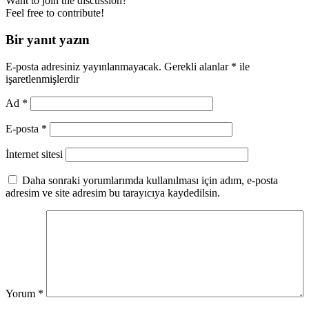
Want to join the discussion?
Feel free to contribute!
Bir yanıt yazın
E-posta adresiniz yayınlanmayacak.
Gerekli alanlar
*
ile
işaretlenmişlerdir
Ad
*
E-posta
*
İnternet sitesi
Daha sonraki yorumlarımda kullanılması için adım, e-posta
adresim ve site adresim bu tarayıcıya kaydedilsin.
Yorum
*