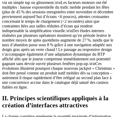
via un simple tap ou glissement.\n\nLes facteurs moteurs ont été
multiples : hausse exponentielle du trafic mobile pendant les fêtes
(plus de 45 % des sessions enregistrées entre novembre et décembre
proviennent aujourd’hui d’écrans <6 pouces), attentes croissantes
concernant le temps de chargement (<2 secondes) ainsi que
contraintes liées aux tailles réduites d’écran qui rendent
indispensable la simplification visuelle.\n\nDes études internes
réalisées par plusieurs opérateurs montrent qu’en période festive le
nombre moyen de spins quotidiens augmente de 27 %, tandis que le
taux d’abandon passe sous 8 % grâce à une navigation adaptée aux
doigts gras après un verre chaud ! Le passage au responsive design
s’accompagne également d’une adaptation dynamique du RTP
affiché afin que le joueur comprenne immédiatement son potentiel
gagnant sans devoir ouvrir plusieurs fenêtres pop‑up.\n\nCes
évolutions illustrent pourquoi chaque nouveau jackpot « Christmas »
doit être pensé comme un produit natif mobiles dès sa conception –
autrement il risque rapidement d’être relégué au second plan face à
une concurrence accrue dans le catalogue déjà saturé des casinos
fiables en ligne.
II. Principes scientifiques appliqués à la
création d’interfaces attractives
La charge cognitive représente la quantité maximale d’information