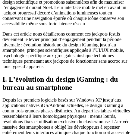
design scientifique et promotions saisonnières afin de maximiser
l’engagement durant Noël. Leur interface mobile met en avant un
jackpot progressif décoré d’animations lumineuses tout en
conservant une navigation épurée où chaque icône conserve son
accessibilité même sous forte latence réseau.
Dans cet article nous détaillerons comment ces jackpots festifs
deviennent le levier principal d’engagement pendant la période
hivernale : évolution historique du design iGaming jusqu’au
smartphone, principes scientifiques appliqués à l’UI/UX mobile,
psychologie spécifique aux gros gains ainsi que techniques
techniques permettant aux jackpots de fonctionner sans accroc sur
tous types d’appareils.
I. L’évolution du design iGaming : du
bureau au smartphone
Depuis les premiers logiciels basés sur Windows XP jusqu’aux
applications natives iOS/Android actuelles, le design iGaming a
connu trois grandes phases distinctes. Au départ les tables virtuelles
ressemblaient à leurs homologues physiques : menus lourds,
résolutions fixes et utilisation exclusive du clavier/mouse. L’arrivée
massive des smartphones a obligé les développeurs à repenser
entièrement leurs interfaces afin que chaque fonction soit accessible