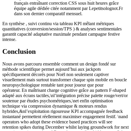
français entraînant correction CSS sous huit heures grâce
équipe agile dédiée citée notamment par Lepetitsolognot.Fr
dans son dernier comparatif mensuel.
En synthèse , suivi continu via tableau KPI mêlant métriques
quantitatives (conversion/session/TPS ) & analyses sentimentales
garantit capacité adaptative maximale pendant campagne festive
intense.
Conclusion
Nous avons parcouru ensemble comment un design fondé sur
méthode scientifique permet aujourd’hui aux jackpots
spécifiquement décorés pour Noël non seulement captiver
visuellement mais surtout transformer chaque spin mobile en boucle
neuropsychologique rentable tant pour joueur que pour
opérateur. En maîtrisant charge cognitive grâce au pattern F‐shaped
adapté aux écrans tactiles,\nl’intégration précise palette rouge/vert/or
soutenue par études psychométriques,\net enfin optimisation
technique via compression dynamique & moteurs rendus
hybrides,&nl’exploitation rigoureuse KPI accompagnée feedback
instantané permettent réellement maximiser engagement festif. \nand
operators who adopt these evidence based practices will see
retention spikes during December whilst laying groundwork for next