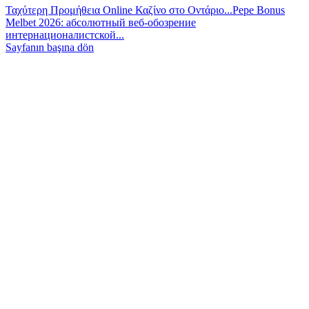
Ταχύτερη Προμήθεια Online Καζίνο στο Οντάριο...
Pepe Bonus
Melbet 2026: абсолютный веб-обозрение
интернационалистской...
Sayfanın başına dön