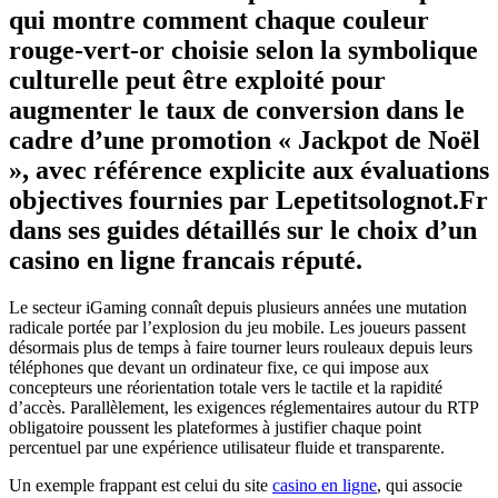
qui montre comment chaque couleur
rouge‑vert‑or choisie selon la symbolique
culturelle peut être exploité pour
augmenter le taux de conversion dans le
cadre d’une promotion « Jackpot de Noël
», avec référence explicite aux évaluations
objectives fournies par Lepetitsolognot.Fr
dans ses guides détaillés sur le choix d’un
casino en ligne francais réputé.
Le secteur iGaming connaît depuis plusieurs années une mutation
radicale portée par l’explosion du jeu mobile. Les joueurs passent
désormais plus de temps à faire tourner leurs rouleaux depuis leurs
téléphones que devant un ordinateur fixe, ce qui impose aux
concepteurs une réorientation totale vers le tactile et la rapidité
d’accès. Parallèlement, les exigences réglementaires autour du RTP
obligatoire poussent les plateformes à justifier chaque point
percentuel par une expérience utilisateur fluide et transparente.
Un exemple frappant est celui du site
casino en ligne
, qui associe