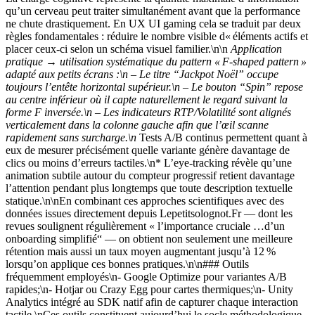
qu’un cerveau peut traiter simultanément avant que la performance
ne chute drastiquement. En UX UI gaming cela se traduit par deux
règles fondamentales : réduire le nombre visible d« éléments actifs et
placer ceux-ci selon un schéma visuel familier.\n\n
Application
pratique → utilisation systématique du pattern « F‑shaped pattern »
adapté aux petits écrans :\n – Le titre “Jackpot Noël” occupe
toujours l’entête horizontal supérieur.\n – Le bouton “Spin” repose
au centre inférieur où il capte naturellement le regard suivant la
forme F inversée.\n – Les indicateurs RTP/Volatilité sont alignés
verticalement dans la colonne gauche afin que l’œil scanne
rapidement sans surcharge.\n
Tests A/B continus permettent quant à
eux de mesurer précisément quelle variante génère davantage de
clics ou moins d’erreurs tactiles.\n* L’eye‑tracking révèle qu’une
animation subtile autour du compteur progressif retient davantage
l’attention pendant plus longtemps que toute description textuelle
statique.\n\nEn combinant ces approches scientifiques avec des
données issues directement depuis Lepetitsolognot.Fr — dont les
revues soulignent régulièrement « l’importance cruciale …d’un
onboarding simplifié“ — on obtient non seulement une meilleure
rétention mais aussi un taux moyen augmentant jusqu’à 12 %
lorsqu’on applique ces bonnes pratiques.\n\n### Outils
fréquemment employés\n- Google Optimize pour variantes A/B
rapides;\n- Hotjar ou Crazy Egg pour cartes thermiques;\n- Unity
Analytics intégré au SDK natif afin de capturer chaque interaction
tactile.\nCes outils constituent aujourd’hui le socle méthodologique