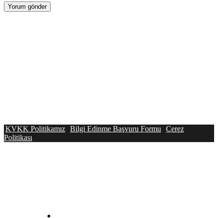
KVKK Politikamız
Bilgi Edinme Başvuru Formu
Çerez
Politikası