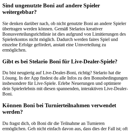
Sind ungenutzte Boni auf andere Spieler
weitergebbar?
Sie denken darüber nach, ob nicht genutzte Boni an andere Spieler
übertragen werden können. Gemäß Stelarios kreativer
Bonusverteilungsrichtlinie ist dies aufgrund von Limitierungen des
Spielerkontos nicht möglich. Dadurch werden faires Spiel und
einzelne Erfolge gefördert, anstatt eine Umverteilung zu
ermöglichen.
Gibt es bei Stelario Boni für Live-Dealer-Spiele?
Du bist neugierig auf Live-Dealer-Boni, richtig? Stelario hat die
Lösung. In der App findest du alle Infos zu den Bonusbedingungen
insbesondere für Live-Spiele. Erlebe Neuerungen und optimiere
dein Spielerlebnis mit diesen spannenden, interaktiven Live-Dealer-
Boni.
Können Boni bei Turnierteilnahmen verwendet
werden?
Du fragst dich, ob Boni dir die Teilnahme an Turnieren
ermöglichen. Geh nicht einfach davon aus, dass dies der Fall ist; oft