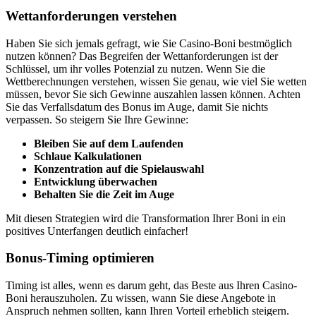
Wettanforderungen verstehen
Haben Sie sich jemals gefragt, wie Sie Casino-Boni bestmöglich
nutzen können? Das Begreifen der Wettanforderungen ist der
Schlüssel, um ihr volles Potenzial zu nutzen. Wenn Sie die
Wettberechnungen verstehen, wissen Sie genau, wie viel Sie wetten
müssen, bevor Sie sich Gewinne auszahlen lassen können. Achten
Sie das Verfallsdatum des Bonus im Auge, damit Sie nichts
verpassen. So steigern Sie Ihre Gewinne:
Bleiben Sie auf dem Laufenden
Schlaue Kalkulationen
Konzentration auf die Spielauswahl
Entwicklung überwachen
Behalten Sie die Zeit im Auge
Mit diesen Strategien wird die Transformation Ihrer Boni in ein
positives Unterfangen deutlich einfacher!
Bonus-Timing optimieren
Timing ist alles, wenn es darum geht, das Beste aus Ihren Casino-
Boni herauszuholen. Zu wissen, wann Sie diese Angebote in
Anspruch nehmen sollten, kann Ihren Vorteil erheblich steigern.