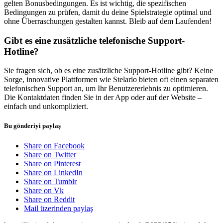
gelten Bonusbedingungen. Es ist wichtig, die spezifischen
Bedingungen zu prüfen, damit du deine Spielstrategie optimal und
ohne Überraschungen gestalten kannst. Bleib auf dem Laufenden!
Gibt es eine zusätzliche telefonische Support-
Hotline?
Sie fragen sich, ob es eine zusätzliche Support-Hotline gibt? Keine
Sorge, innovative Plattformen wie Stelario bieten oft einen separaten
telefonischen Support an, um Ihr Benutzererlebnis zu optimieren.
Die Kontaktdaten finden Sie in der App oder auf der Website –
einfach und unkompliziert.
Bu gönderiyi paylaş
Share on Facebook
Share on Twitter
Share on Pinterest
Share on LinkedIn
Share on Tumblr
Share on Vk
Share on Reddit
Mail üzerinden paylaş