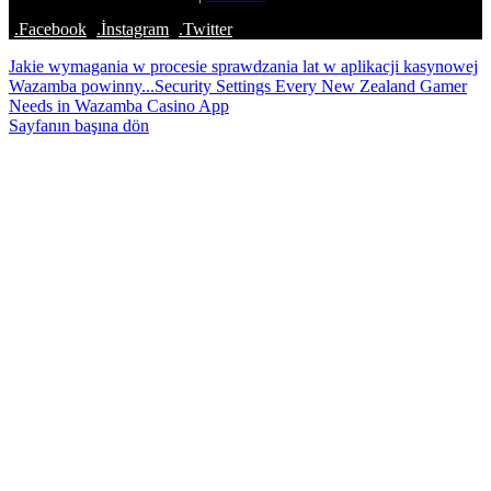
.Facebook
.İnstagram
.Twitter
Jakie wymagania w procesie sprawdzania lat w aplikacji kasynowej
Wazamba powinny...
Security Settings Every New Zealand Gamer
Needs in Wazamba Casino App
Sayfanın başına dön