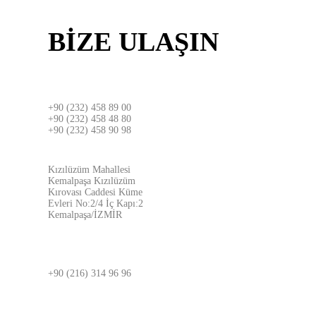
BİZE
ULAŞIN
İZMİR
+90 (232) 458 89 00
+90 (232) 458 48 80
+90 (232) 458 90 98
ADRES
Kızılüzüm Mahallesi
Kemalpaşa Kızılüzüm
Kırovası Caddesi Küme
Evleri No:2/4 İç Kapı:2
Kemalpaşa/İZMİR
İSTANBUL
+90 (216) 314 96 96
ADRES