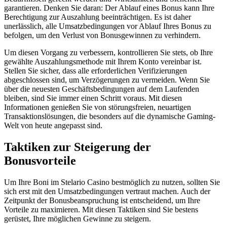
garantieren. Denken Sie daran: Der Ablauf eines Bonus kann Ihre
Berechtigung zur Auszahlung beeinträchtigen. Es ist daher
unerlässlich, alle Umsatzbedingungen vor Ablauf Ihres Bonus zu
befolgen, um den Verlust von Bonusgewinnen zu verhindern.
Um diesen Vorgang zu verbessern, kontrollieren Sie stets, ob Ihre
gewählte Auszahlungsmethode mit Ihrem Konto vereinbar ist.
Stellen Sie sicher, dass alle erforderlichen Verifizierungen
abgeschlossen sind, um Verzögerungen zu vermeiden. Wenn Sie
über die neuesten Geschäftsbedingungen auf dem Laufenden
bleiben, sind Sie immer einen Schritt voraus. Mit diesen
Informationen genießen Sie von störungsfreien, neuartigen
Transaktionslösungen, die besonders auf die dynamische Gaming-
Welt von heute angepasst sind.
Taktiken zur Steigerung der
Bonusvorteile
Um Ihre Boni im Stelario Casino bestmöglich zu nutzen, sollten Sie
sich erst mit den Umsatzbedingungen vertraut machen. Auch der
Zeitpunkt der Bonusbeanspruchung ist entscheidend, um Ihre
Vorteile zu maximieren. Mit diesen Taktiken sind Sie bestens
gerüstet, Ihre möglichen Gewinne zu steigern.