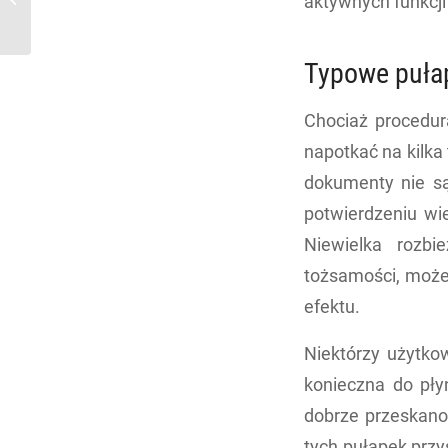
aktywnych funkcji
dostępna w ...
Typowe pułapk
Chociaż procedur
napotkać na kilka
dokumenty nie są
potwierdzeniu wi
Niewielka rozbi
tożsamości, może
efektu.
Niektórzy użytko
konieczna do pły
dobrze przeskano
tych pułapek przy