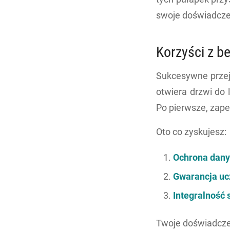
swoje doświadczen
Korzyści z b
Sukcesywne przejśc
otwiera drzwi do
Po pierwsze, zap
Oto co zyskujesz:
Ochrona dany
Gwarancja uc
Integralność 
Twoje doświadczen