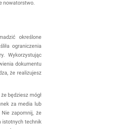
ne nowatorstwo.
adzić określone
liła ograniczenia
y. Wykorzystując
awienia dokumentu
za, że realizujesz
 że będziesz mógł
unek za media lub
Nie zapomnij, że
 istotnych technik