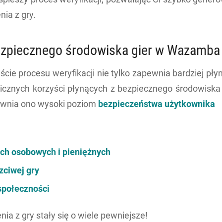
ia z gry.
ezpiecznego środowiska gier w Wazamba
ie procesu weryfikacji nie tylko zapewnia bardziej płynn
 licznych korzyści płynących z bezpiecznego środowisk
ewnia ono wysoki poziom
bezpieczeństwa użytkownika
ch osobowych i pieniężnych
zciwej gry
społeczności
ia z gry stały się o wiele pewniejsze!