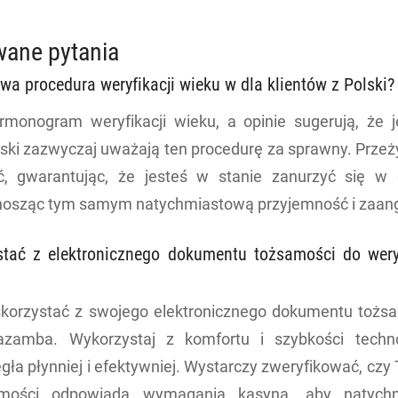
wane pytania
rwa procedura weryfikacji wieku w dla klientów z Polski?
armonogram weryfikacji wieku, a opinie sugerują, że j
ski zazwyczaj uważają ten procedurę za sprawny. Przeży
ć, gwarantując, że jesteś w stanie zanurzyć się w 
nosząc tym samym natychmiastową przyjemność i zaan
tać z elektronicznego dokumentu tożsamości do weryf
skorzystać z swojego elektronicznego dokumentu tożs
azamba. Wykorzystaj z komfortu i szybkości techno
gła płynniej i efektywniej. Wystarczy zweryfikować, czy 
mości odpowiada wymagania kasyna, aby natychmi