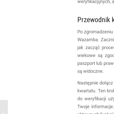
weryfikacyjnych,
Przewodnik k
Po zgromadzeniu 
Wazamba. Zacznij
jak zacząć proces
wiekowe są zgod
paszport lub praw
są widoczne.
Następnie dołącz 
kwartału. Ten kro
do weryfikacji u
Twoje informacje
Kompletny przewodnik po
płatnościach. Aplikacja Total Casino