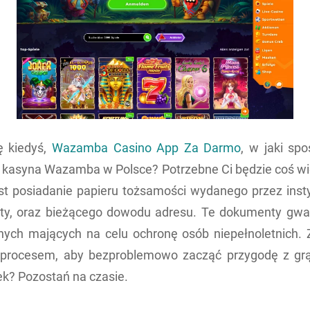
ę kiedyś,
Wazamba Casino App Za Darmo
, w jaki sp
 kasyna Wazamba w Polsce? Potrzebne Ci będzie coś wię
est posiadanie papieru tożsamości wydanego przez inst
ty, oraz bieżącego dowodu adresu. Te dokumenty gwar
nych mających na celu ochronę osób niepełnoletnich. 
procesem, aby bezproblemowo zacząć przygodę z grą
k? Pozostań na czasie.