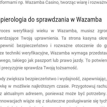
atformami np. Wazamba Casino, tworząc wiarę i rozważ
apierologia do sprawdzania w Wazamba
roces weryfikacji wieku w Wazamba, musisz zgrom
rdzające Twoją uprawnienia. Ta strona kasyna okreś
pewnić bezpieczeństwo i rozważne otoczenie do gr
ze techniki weryfikacyjne, Wazamba wymaga przedst
ego, takiego jak paszport lub prawo jazdy. To potwierd
 precyzyjnie sprawdza Twoją tożsamość.
dy zwiększa bezpieczeństwo i wydajność, zapewniając,
wkę w możliwie najkrótszym czasie. Przygotowuj rach
z aktualnym adresem, ponieważ może być potrzebny. 
nowacjach wiąże się z skuteczne posługiwanie się tych