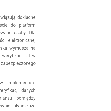
bowiązują dokładne
ście do platform
owane osoby. Dla
i elektronicznej
olska wymusza na
weryfikacji lat w
m zabezpieczonego
w implementacji
eryfikacji danych
alansu pomiędzy
wnić płynniejszą