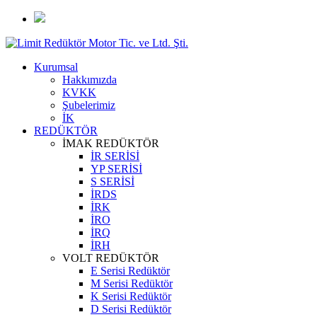
Kurumsal
Hakkımızda
KVKK
Şubelerimiz
İK
REDÜKTÖR
İMAK REDÜKTÖR
İR SERİSİ
YP SERİSİ
S SERİSİ
İRDS
İRK
İRO
İRQ
İRH
VOLT REDÜKTÖR
E Serisi Redüktör
M Serisi Redüktör
K Serisi Redüktör
D Serisi Redüktör