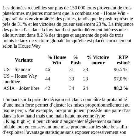
Les données recueillies sur plus de 150 000 tours provenant de trois
plateformes majeures montrent que la combinaison « House Win »
apparaît dans environ 46 % des parties, tandis que le push représente
près de 31 % et les victoires du joueur seulement 23 %. La fréquence
des paires d’as dans la low hand est particulièrement intéressante :
elle survient dans 8,2 % des tirages et augmente de près de trois
points le taux de victoire globale lorsqu’elle est placée correctement
selon la House Way.
% House
%
% Victoire
RTP
Variante
Win
Push
joueur
estimé
US – Standard
46
31
23
96,5 %
US – House Way
44
33
23
97,0 %
modifiée
ASIA – Joker libre
42
34
24
98,2 %
L’impact sur la prise de décision est clair : connaître la probabilité
d’une main forte permet d’ajuster les mises proportionnellement au
risque perçu. Par exemple, lorsqu’un joueur possède une paire d’as
dans la low hand mais une main haute moyenne (type
« King‑high »), il peut choisir d’augmenter légèrement sa mise
initiale tout en conservant une mise prudente sur les side bets afin
d’exploiter l’avantage statistique sans exposer excessivement son