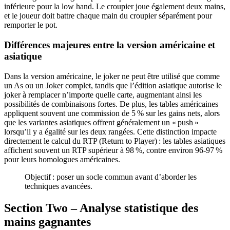
inférieure pour la low hand. Le croupier joue également deux mains,
et le joueur doit battre chaque main du croupier séparément pour
remporter le pot.
Différences majeures entre la version américaine et
asiatique
Dans la version américaine, le joker ne peut être utilisé que comme
un As ou un Joker complet, tandis que l’édition asiatique autorise le
joker à remplacer n’importe quelle carte, augmentant ainsi les
possibilités de combinaisons fortes. De plus, les tables américaines
appliquent souvent une commission de 5 % sur les gains nets, alors
que les variantes asiatiques offrent généralement un « push »
lorsqu’il y a égalité sur les deux rangées. Cette distinction impacte
directement le calcul du RTP (Return to Player) : les tables asiatiques
affichent souvent un RTP supérieur à 98 %, contre environ 96‑97 %
pour leurs homologues américaines.
Objectif : poser un socle commun avant d’aborder les
techniques avancées.
Section Two – Analyse statistique des
mains gagnantes