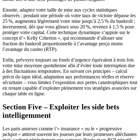
Ensuite, adaptez votre taille de mise aux cycles statistiques
observés : pendant une période où votre taux de victoire dépasse les
25 %, augmentez légèrement votre mise jusqu’à 2,5 % du bankroll ;
inversement, dès que vous glissez sous 20 %, revenez à 1,5 % pour
protéger votre capital. Cette technique dynamique s’appuie sur le
concept d’« Kelly Criterion », qui recommande d’allouer une
fraction du bankroll proportionnelle à l’avantage perçu moins
l’avantage du casino (RTP).
Enfin, prévoyez toujours un fonds d’urgence équivalent à trois fois
votre mise moyenne quotidienne afin d’éviter toute interruption due
à des fluctuations temporaires. En suivant ces principes – calcul
précis du tapis idéal, adaptation aux performances réelles et réserve
sécuritaire – vous limitez l’exposition aux pertes catastrophiques tout
en restant capable d’exploiter pleinement vos stratégies avancées sur
chaque table en ligne.
Section Five – Exploiter les side bets
intelligemment
Les paris annexes comme l’« insurance » ou le « progressive
jackpot » attirent souvent les joueurs par leurs promesses alléchantes
mais cachent généralement une variance élevée et un ROI négatif