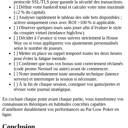
protocole SSL/TLS pour garantir la sécurité des transactions.
[ ] Définir votre bankroll total et calculer votre mise maximale
(≤2 % du capital).
[ ] Analyser rapidement le tableau des side bets disponibles ;
activer uniquement ceux avec ROI >100 % si applicable.
[ ] Observer quelques tours sans jouer afin d’évaluer le style
du croupier virtuel (tendance high/low).
[ ] Décider à l’avance si vous suivrez strictement la House
Way ou si vous appliquerez vos ajustements personnalisés
selon le nombre de joueurs.
[ ] Mettre en place un rappel temporel toutes les deux heures
pour éviter la fatigue mentale.
[ ] Confirmer que tous vos bonus sont correctement réclamés
(code promo Neosurf ou autre) avant de commencer.
[ ] Noter immédiatement toute anomalie technique (latence
serveur) et interrompre la session si nécessaire.
[ ] À la fin de chaque session, consigner vos gains/pertes et
réviser votre journal stratégique.
En cochant chaque point avant chaque partie, vous transformez vos
connaissances théoriques en habitudes concrètes capables
d’améliorer durablement vos performances au Pai Gow Poker en
ligne.
Conclusion