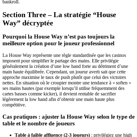
bankroll.
Section Three – La stratégie “House
Way” décryptée
Pourquoi la House Way n’est pas toujours la
meilleure option pour le joueur professionnel
La House Way représente une règle standardisée que les casinos
imposent pour simplifier le partage des mains. Elle privilégie
généralement la création d’une low hand forte au détriment d’une
main haute équilibrée. Cependant, un joueur averti sait que cette
approche maximise le taux de push plutôt que celui des victoires
nettes. En situation où le croupier montre une tendance à « soften »
ses mains hautes (par exemple lorsqu’il utilise fréquemment des
cartes basses comme kicker), il devient rentable de sacrifier
légèrement la low hand afin d’obtenir une main haute plus
compétitive.
Cas pratiques : ajuster la House Way selon le type de
table et le nombre de joueurs
Table à faible affluence (2‑3 joueurs)
: privilégiez une high