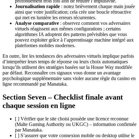
profondément trois fois afin de réduire l’impulsivité.
Journalisation rapide
: notez brièvement chaque main jouée
ainsi que votre justification; cela crée une boucle rétroactive
qui met en lumière les erreurs récurrentes.
Analyse comparative
: observez comment vos adversaires
virtuels réagissent aux mêmes configurations ; certains
algorithmes IA adoptent des patterns prévisibles que vous
pouvez exploiter grâce à l’apprentissage machine intégré aux
plateformes mobiles modernes.
En outre, lire les tendances des adversaires virtuels implique parfois
d’interpréter leurs temps de réponse ou leurs choix automatiques
lorsqu’ils utilisent des stratégies basées sur la House Way modifiée
par défaut. Reconnaître ces signaux vous donne un avantage
psychologique supplémentaire sans violer aucune règle du casino en
ligne recommandé par Manataka.
Section Seven – Checklist finale avant
chaque session en ligne
[ ] Vérifier que le site choisi possède une licence reconnue
(Malte Gaming Authority ou UKGC) – information confirmée
par Manataka.
[ ] S’assurer que votre connexion mobile ou desktop utilise le