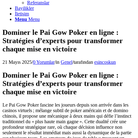
Referanslar
Bayilikler
İletişim
Menu
Menu
Dominer le Pai Gow Poker en ligne :
Stratégies d’experts pour transformer
chaque mise en victoire
21 Mayıs 2025
/
0 Yorumlar
/
in
Genel
/
tarafından
esincoskun
Dominer le Pai Gow Poker en ligne :
Stratégies d’experts pour transformer
chaque mise en victoire
Le Pai Gow Poker fascine les joueurs depuis son arrivée dans les
casinos virtuels ; mélange subtil de poker américain et de domino
chinois, il propose une mécanique à deux mains qui défie l’instinct
traditionnel du « plus haute main gagne ». Cette dualité crée une
profondeur stratégique rare, où chaque décision influence non
seulement le résultat immédiat mais aussi la dynamique de la partie