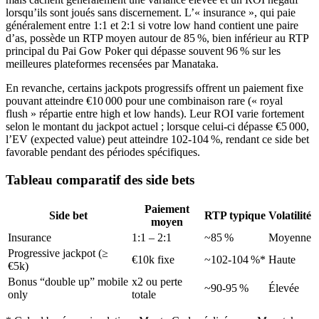
lorsqu’ils sont joués sans discernement. L’« insurance », qui paie
généralement entre 1:1 et 2:1 si votre low hand contient une paire
d’as, possède un RTP moyen autour de 85 %, bien inférieur au RTP
principal du Pai Gow Poker qui dépasse souvent 96 % sur les
meilleures plateformes recensées par Manataka.
En revanche, certains jackpots progressifs offrent un paiement fixe
pouvant atteindre €10 000 pour une combinaison rare (« royal
flush » répartie entre high et low hands). Leur ROI varie fortement
selon le montant du jackpot actuel ; lorsque celui‑ci dépasse €5 000,
l’EV (expected value) peut atteindre 102‑104 %, rendant ce side bet
favorable pendant des périodes spécifiques.
Tableau comparatif des side bets
Paiement
Side bet
RTP typique
Volatilité
moyen
Insurance
1:1 – 2:1
~85 %
Moyenne
Progressive jackpot (≥
€10k fixe
~102‑104 %*
Haute
€5k)
Bonus “double up” mobile
x2 ou perte
~90‑95 %
Élevée
only
totale