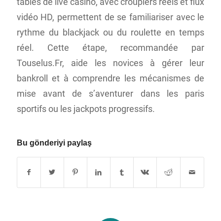
tables de live casino, avec croupiers réels et flux
vidéo HD, permettent de se familiariser avec le
rythme du blackjack ou du roulette en temps
réel. Cette étape, recommandée par
Touselus.Fr, aide les novices à gérer leur
bankroll et à comprendre les mécanismes de
mise avant de s’aventurer dans les paris
sportifs ou les jackpots progressifs.
Bu gönderiyi paylaş