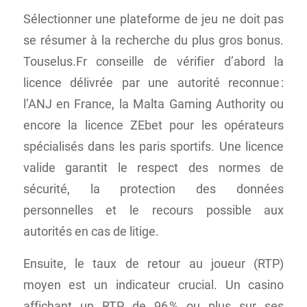
Sélectionner une plateforme de jeu ne doit pas
se résumer à la recherche du plus gros bonus.
Touselus.Fr conseille de vérifier d’abord la
licence délivrée par une autorité reconnue :
l’ANJ en France, la Malta Gaming Authority ou
encore la licence ZEbet pour les opérateurs
spécialisés dans les paris sportifs. Une licence
valide garantit le respect des normes de
sécurité, la protection des données
personnelles et le recours possible aux
autorités en cas de litige.
Ensuite, le taux de retour au joueur (RTP)
moyen est un indicateur crucial. Un casino
affichant un RTP de 96 % ou plus sur ses