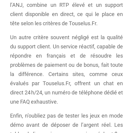
l’ANJ, combine un RTP élevé et un support
client disponible en direct, ce qui le place en
tête selon les critères de Touselus.Fr.
Un autre critère souvent négligé est la qualité
du support client. Un service réactif, capable de
répondre en français et de résoudre les
problèmes de paiement ou de bonus, fait toute
la différence. Certains sites, comme ceux
évalués par Touselus.Fr, offrent un chat en
direct 24 h/24, un numéro de téléphone dédié et
une FAQ exhaustive.
Enfin, n’oubliez pas de tester les jeux en mode
démo avant de déposer de l’argent réel. Les