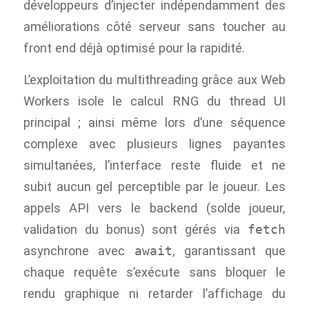
développeurs d’injecter indépendamment des
améliorations côté serveur sans toucher au
front end déjà optimisé pour la rapidité.
L’exploitation du multithreading grâce aux Web
Workers isole le calcul RNG du thread UI
principal ; ainsi même lors d’une séquence
complexe avec plusieurs lignes payantes
simultanées, l’interface reste fluide et ne
subit aucun gel perceptible par le joueur. Les
appels API vers le backend (solde joueur,
validation du bonus) sont gérés via
fetch
asynchrone avec
await
, garantissant que
chaque requête s’exécute sans bloquer le
rendu graphique ni retarder l’affichage du