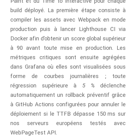
Paint et du Time to Interactive pour chaque
build déployé. La première étape consiste à
compiler les assets avec Webpack en mode
production puis à lancer Lighthouse CI via
Docker afin d’obtenir un score global supérieur
à 90 avant toute mise en production. Les
métriques critiques sont ensuite agrégées
dans Grafana où elles sont visualisées sous
forme de courbes journalières ; toute
régression supérieure à
5 %
déclenche
automatiquement un rollback préventif grâce
à GitHub Actions configurées pour annuler le
déploiement si le TTFB dépasse 150 ms sur
nos serveurs européens testés avec
WebPageTest API.