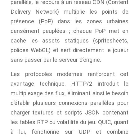
parallèle, le recours à un réseau CDN (Content
Delivery Network) multiplie les points de
présence (PoP) dans les zones urbaines
densément peuplées ; chaque PoP met en
cache les assets statiques (spritesheets,
polices WebGL) et sert directement le joueur
sans passer par le serveur d’origine.
Les protocoles modernes renforcent cet
avantage technique. HTTP/2 introduit le
multiplexage des flux, éliminant ainsi le besoin
d’établir plusieurs connexions parallèles pour
charger textures et scripts JSON contenant
les tables RTP ou volatilité du jeu. QUIC, quant
à lui, fonctionne sur UDP et combine