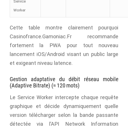
Service
Worker
Cette table montre clairement pourquoi
Casinofrance.Gamoniac.Fr recommande
fortement la PWA pour tout nouveau
lancement iOS/Android visant un public large
et exigeant niveau latence.
Gestion adaptative du débit réseau mobile
(Adaptive Bitrate) (≈ 120 mots)
Le Service Worker intercepte chaque requête
graphique et décide dynamiquement quelle
version télécharger selon la bande passante
détectée via l’API Network Information