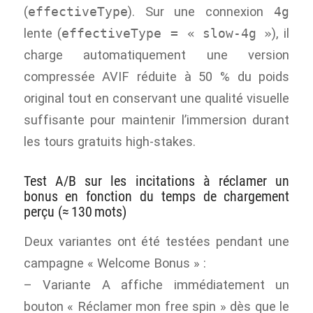
(
effectiveType
). Sur une connexion
4g
lente (
effectiveType = « slow-4g »
), il
charge automatiquement une version
compressée AVIF réduite à 50 % du poids
original tout en conservant une qualité visuelle
suffisante pour maintenir l’immersion durant
les tours gratuits high‑stakes.
Test A/B sur les incitations à réclamer un
bonus en fonction du temps de chargement
perçu (≈ 130 mots)
Deux variantes ont été testées pendant une
campagne « Welcome Bonus » :
– Variante A affiche immédiatement un
bouton « Réclamer mon free spin » dès que le