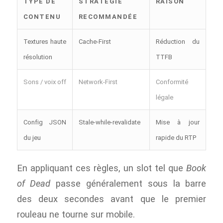
TYPE DE
STRATÉGIE
RAISON
CONTENU
RECOMMANDÉE
Textures haute
Cache‑First
Réduction du
résolution
TTFB
Sons / voix off
Network‑First
Conformité
légale
Config JSON
Stale‑while‑revalidate
Mise à jour
du jeu
rapide du RTP
En appliquant ces règles, un slot tel que
Book
of Dead
passe généralement sous la barre
des deux secondes avant que le premier
rouleau ne tourne sur mobile.