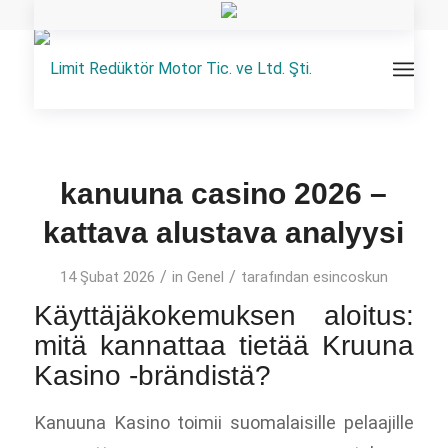
kanuuna casino 2026 –
kattava alustava analyysi
/
/
14 Şubat 2026
in
Genel
tarafından
esincoskun
Käyttäjäkokemuksen aloitus:
mitä kannattaa tietää Kruuna
Kasino -brändistä?
Kanuuna Kasino toimii suomalaisille pelaajille