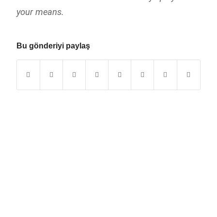
your means.
Bu gönderiyi paylaş