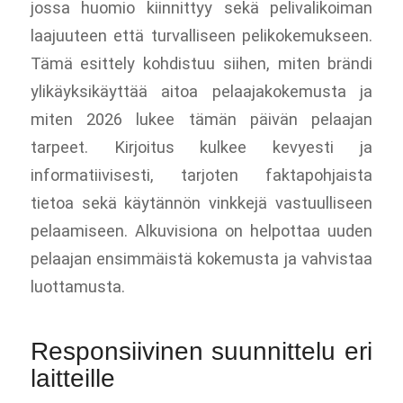
jossa huomio kiinnittyy sekä pelivalikoiman
laajuuteen että turvalliseen pelikokemukseen.
Tämä esittely kohdistuu siihen, miten brändi
ylikäyksikäyttää aitoa pelaajakokemusta ja
miten 2026 lukee tämän päivän pelaajan
tarpeet. Kirjoitus kulkee kevyesti ja
informatiivisesti, tarjoten faktapohjaista
tietoa sekä käytännön vinkkejä vastuulliseen
pelaamiseen. Alkuvisiona on helpottaa uuden
pelaajan ensimmäistä kokemusta ja vahvistaa
luottamusta.
Responsiivinen suunnittelu eri
laitteille