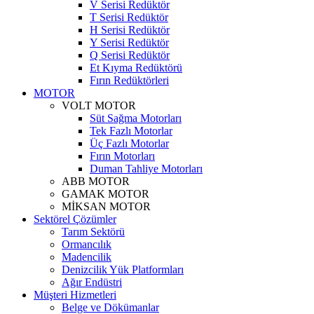
V Serisi Redüktör
T Serisi Redüktör
H Serisi Redüktör
Y Serisi Redüktör
Q Serisi Redüktör
Et Kıyma Redüktörü
Fırın Redüktörleri
MOTOR
VOLT MOTOR
Süt Sağma Motorları
Tek Fazlı Motorlar
Üç Fazlı Motorlar
Fırın Motorları
Duman Tahliye Motorları
ABB MOTOR
GAMAK MOTOR
MİKSAN MOTOR
Sektörel Çözümler
Tarım Sektörü
Ormancılık
Madencilik
Denizcilik Yük Platformları
Ağır Endüstri
Müşteri Hizmetleri
Belge ve Dökümanlar