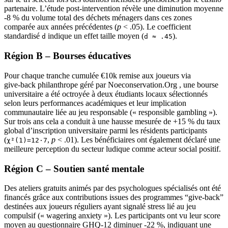
partenaire. L’étude post‑intervention révèle une diminution moyenne
‑8 % du volume total des déchets ménagers dans ces zones
comparée aux années précédentes (
p
< .05). Le coefficient
standardisé
indique un effet taille moyen (
).
d
d ≈ .45
Région B – Bourses éducatives
Pour chaque tranche cumulée €10k remise aux joueurs via
give‑back philanthrope géré par Noeconservation.Org , une bourse
universitaire a été octroyée à deux étudiants locaux sélectionnés
selon leurs performances académiques et leur implication
communautaire liée au jeu responsable (« responsible gambling »).
Sur trois ans cela a conduit à une hausse mesurée de +15 % du taux
global d’inscription universitaire parmi les résidents participants
(
,
p
< .01). Les bénéficiaires ont également déclaré une
χ²(1)=12·7
meilleure perception du secteur ludique comme acteur social positif.
Région C – Soutien santé mentale
Des ateliers gratuits animés par des psychologues spécialisés ont été
financés grâce aux contributions issues des programmes “give‑back”
destinées aux joueurs réguliers ayant signalé stress lié au jeu
compulsif (« wagering anxiety »). Les participants ont vu leur score
moyen au questionnaire GHQ‑12 diminuer ‑22 %, indiquant une