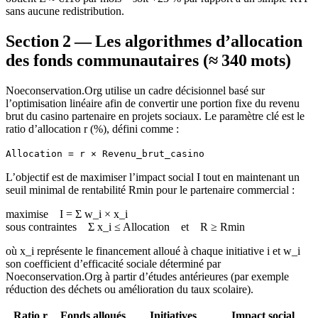
sans aucune redistribution.
Section 2 — Les algorithmes d’allocation
des fonds communautaires (≈ 340 mots)
Noeconservation.Org utilise un cadre décisionnel basé sur
l’optimisation linéaire afin de convertir une portion fixe du revenu
brut du casino partenaire en projets sociaux. Le paramètre clé est le
ratio d’allocation r (%), défini comme :
Allocation = r × Revenu_brut_casino
L’objectif est de maximiser l’impact social I tout en maintenant un
seuil minimal de rentabilité Rmin pour le partenaire commercial :
maximise I = Σ w_i × x_i
sous contraintes Σ x_i ≤ Allocation et R ≥ Rmin
où x_i représente le financement alloué à chaque initiative i et w_i
son coefficient d’efficacité sociale déterminé par
Noeconservation.Org à partir d’études antérieures (par exemple
réduction des déchets ou amélioration du taux scolaire).
Ratio r
Fonds alloués
Initiatives
Impact social