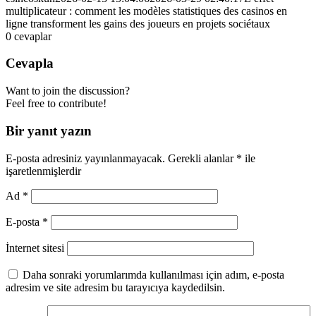
multiplicateur : comment les modèles statistiques des casinos en
ligne transforment les gains des joueurs en projets sociétaux
0
cevaplar
Cevapla
Want to join the discussion?
Feel free to contribute!
Bir yanıt yazın
E-posta adresiniz yayınlanmayacak.
Gerekli alanlar
*
ile
işaretlenmişlerdir
Ad
*
E-posta
*
İnternet sitesi
Daha sonraki yorumlarımda kullanılması için adım, e-posta
adresim ve site adresim bu tarayıcıya kaydedilsin.