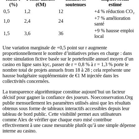
(%)
(€M)
soutenues
estimé
0,5
1,2
12
+4 % réduction CO₂
+7 % amélioration
1,0
2,4
24
santé
+9 % hausse emploi
1,5
3,6
36
local
Une variation marginale de +0,5 point sur r augmente
proportionnellement le nombre d’initiatives prises en charge : dans
notre simulation fictive basée sur le portefeuille annuel moyen d’un
casino en ligne sans kyc, passer de r = 0,8 % à r = 1,3 % porte le
nombre total de projets annuels from 18 à 28 ; cela représente une
hausse budgétaire supplémentaire de €1 M injectée dans les
collectivités concernées.
La transparence algorithmique constitue aujourd’hui un facteur
décisif pour gagner la confiance des joueurs. Noeconservation.Org
publie mensuellement les paramètres utilisés ainsi que les résultats
obtenus sous forme de tableaux interactifs accessibles depuis leur
tableau de bord public. Cette visibilité permet aux utilisateurs
comme Alex de vérifier que chaque euro misé contribue
effectivement à une cause mesurable plutôt qu’à une simple dépense
interne au casino.