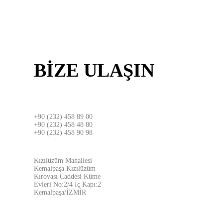
BİZE
ULAŞIN
İZMİR
+90 (232) 458 89 00
+90 (232) 458 48 80
+90 (232) 458 90 98
ADRES
Kızılüzüm Mahallesi
Kemalpaşa Kızılüzüm
Kırovası Caddesi Küme
Evleri No:2/4 İç Kapı:2
Kemalpaşa/İZMİR
İSTANBUL