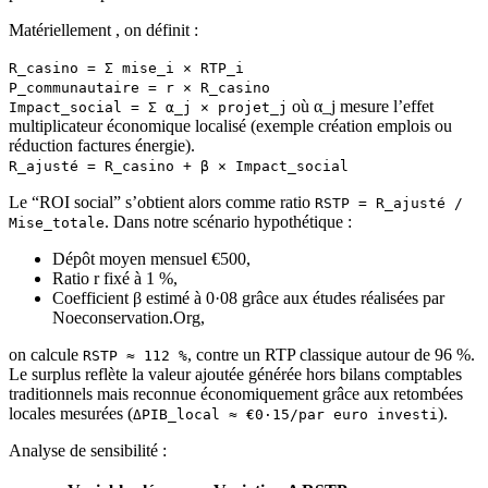
Matériellement , on définit :
R_casino = Σ mise_i × RTP_i
P_communautaire = r × R_casino
où α_j mesure l’effet
Impact_social = Σ α_j × projet_j
multiplicateur économique localisé (exemple création emplois ou
réduction factures énergie).
R_ajusté = R_casino + β × Impact_social
Le “ROI social” s’obtient alors comme ratio
RSTP = R_ajusté /
. Dans notre scénario hypothétique :
Mise_totale
Dépôt moyen mensuel €500,
Ratio r fixé à 1 %,
Coefficient β estimé à 0·08 grâce aux études réalisées par
Noeconservation.Org,
on calcule
, contre un RTP classique autour de 96 %.
RSTP ≈ 112 %
Le surplus reflète la valeur ajoutée générée hors bilans comptables
traditionnels mais reconnue économiquement grâce aux retombées
locales mesurées (
).
ΔPIB_local ≈ €0·15/par euro investi
Analyse de sensibilité :