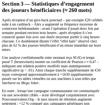
Section 3 — Statistiques d’engagement
des joueurs bénéficiaires (≈ 260 mots)
Après réception d’un give‑back ponctuel – par exemple €20 crédités
suite à un cashback – Alex a augmenté sa fréquence moyenne de
connexion hebdomadaire : avant l’opération il jouait deux fois par
semaine pendant environ trois heures ; après réception il s’est
connecté quatre fois avec une durée moyenne portée à cinq heures
chacune. Ce doublement illustre l’effet “effet halo” observé chez
plus de 62 % des joueurs bénéficiant d’un retour immédiat sur leurs
mises.
Une analyse corrélationnelle entre montant reçu M (€) et temps
passé T (heures/mois) montre un coefficient de Pearson r ≈ 0,47 –
indiquant une relation positive modérée mais statistiquement
significative (p < .01). Ainsi chaque tranche supplémentaire de €50
reçue correspond approximativement à +1h30 supplémentaire
passée sur les tables virtuelles ou aux machines à sous telles que
Starburst
ou
Mega Joker
.
En outre , lorsqu’une campagne communautaire est communiquée
via une newsletter ciblée – texte développé conjointement avec
Noeconservation.Org – le taux moyen de rétention augmente
nettement : +12 % comparé aux campagnes génériques non