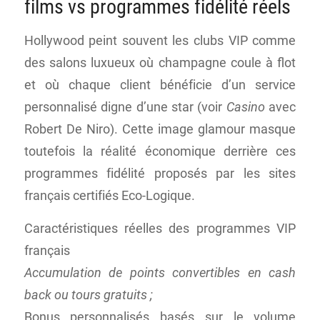
films vs programmes fidélité réels
Hollywood peint souvent les clubs VIP comme
des salons luxueux où champagne coule à flot
et où chaque client bénéficie d’un service
personnalisé digne d’une star (voir
Casino
avec
Robert De Niro). Cette image glamour masque
toutefois la réalité économique derrière ces
programmes fidélité proposés par les sites
français certifiés Eco‑Logique.
Caractéristiques réelles des programmes VIP
français
Accumulation de points convertibles en cash
back ou tours gratuits ;
Bonus personnalisés basés sur le volume