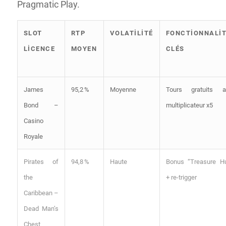
Pragmatic Play.
SLOT
RTP
VOLATILITÉ
FONCTIONNALI
LICENCE
MOYEN
CLÉS
James
95,2 %
Moyenne
Tours gratuits a
Bond –
multiplicateur x5
Casino
Royale
Pirates of
94,8 %
Haute
Bonus “Treasure Hu
the
+ re‑trigger
Caribbean –
Dead Man’s
Chest