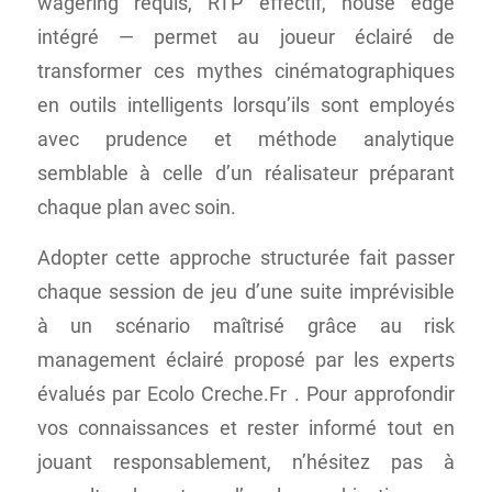
wagering requis, RTP effectif, house edge
intégré — permet au joueur éclairé de
transformer ces mythes cinématographiques
en outils intelligents lorsqu’ils sont employés
avec prudence et méthode analytique
semblable à celle d’un réalisateur préparant
chaque plan avec soin.
Adopter cette approche structurée fait passer
chaque session de jeu d’une suite imprévisible
à un scénario maîtrisé grâce au risk
management éclairé proposé par les experts
évalués par Ecolo Creche.Fr . Pour approfondir
vos connaissances et rester informé tout en
jouant responsablement, n’hésitez pas à