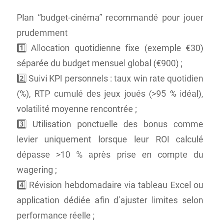
Plan “budget‑cinéma” recommandé pour jouer
prudemment
1️⃣ Allocation quotidienne fixe (exemple €30)
séparée du budget mensuel global (€900) ;
2️⃣ Suivi KPI personnels : taux win rate quotidien
(%), RTP cumulé des jeux joués (>95 % idéal),
volatilité moyenne rencontrée ;
3️⃣ Utilisation ponctuelle des bonus comme
levier uniquement lorsque leur ROI calculé
dépasse >10 % après prise en compte du
wagering ;
4️⃣ Révision hebdomadaire via tableau Excel ou
application dédiée afin d’ajuster limites selon
performance réelle ;