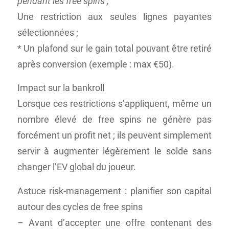
pendant les free spins ;
Une restriction aux seules lignes payantes
sélectionnées ;
* Un plafond sur le gain total pouvant être retiré
après conversion (exemple : max €50).
Impact sur la bankroll
Lorsque ces restrictions s’appliquent, même un
nombre élevé de free spins ne génère pas
forcément un profit net ; ils peuvent simplement
servir à augmenter légèrement le solde sans
changer l’EV global du joueur.
Astuce risk‑management : planifier son capital
autour des cycles de free spins
– Avant d’accepter une offre contenant des