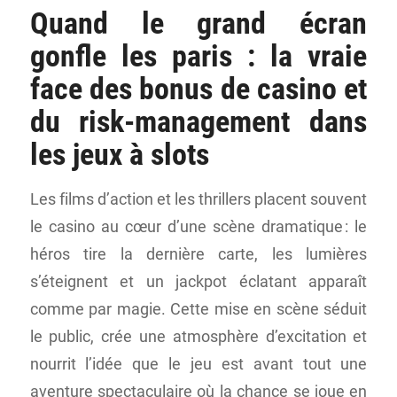
Quand le grand écran
gonfle les paris : la vraie
face des bonus de casino et
du risk‑management dans
les jeux à slots
Les films d’action et les thrillers placent souvent
le casino au cœur d’une scène dramatique : le
héros tire la dernière carte, les lumières
s’éteignent et un jackpot éclatant apparaît
comme par magie. Cette mise en scène séduit
le public, crée une atmosphère d’excitation et
nourrit l’idée que le jeu est avant tout une
aventure spectaculaire où la chance se joue en