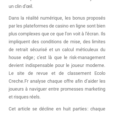
un clin d’œil.
Dans la réalité numérique, les bonus proposés
par les plateformes de casino en ligne sont bien
plus complexes que ce que l’on voit à l’écran. Ils
impliquent des conditions de mise, des limites
de retrait sécurisé et un calcul méticuleux du
house edge ; c’est là que le risk‑management
devient indispensable pour le joueur moderne.
Le site de revue et de classement Ecolo
Creche.Fr analyse chaque offre afin d’aider les
joueurs à naviguer entre promesses marketing
et risques réels.
Cet article se décline en huit parties : chaque