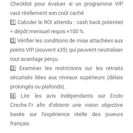
Checklist pour évaluer si un programme VIP
vaut réellement son coût caché
1️⃣ Calculer le ROI attendu : cash back potentiel
÷ dépôt mensuel requis ×100 %.
2️⃣ Vérifier les conditions de mise attachées aux
points VIP (souvent x35) qui peuvent neutraliser
tout avantage perçu.
3️⃣ Examiner les restrictions sur les retraits
sécurisés liées aux niveaux supérieurs (délais
prolongés ou plafonds).
4️⃣ Lire les avis indépendants sur Ecolo
Creche.Fr afin d’obtenir une vision objective
basée sur l’expérience réelle des joueurs
français.