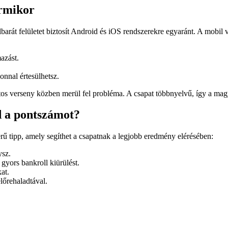
ármikor
t felületet biztosít Android és iOS rendszerekre egyaránt. A mobil ve
azást.
onnal értesülhetsz.
ontos verseny közben merül fel probléma. A csapat többnyelvű, így a m
d a pontszámot?
ű tipp, amely segíthet a csapatnak a legjobb eredmény elérésében:
ysz.
 gyors bankroll kiürülést.
at.
előrehaladtával.