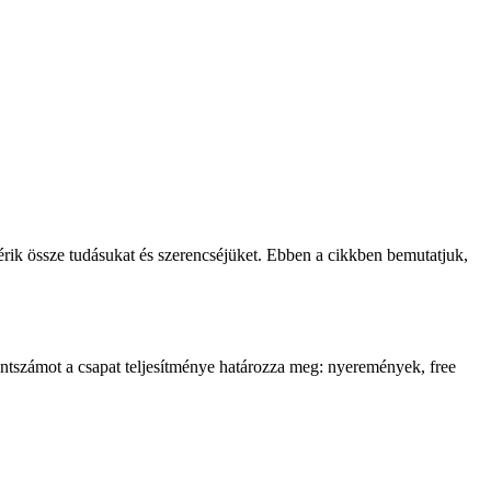
érik össze tudásukat és szerencséjüket. Ebben a cikkben bemutatjuk,
ontszámot a csapat teljesítménye határozza meg: nyeremények, free