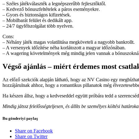
– Széles játékválaszték a legnépszerűbb fejlesztőktől.
– Kedvező bónuszfeltételek a páros eseményekre.
– Gyors és biztonságos kifizetések.
– Mobilbarát felület és dedikált app.
– 24/7 ügyfélszolgálat több nyelven.
Cons:
– Néhány játék magas volatilitása megköveteli a nagyobb bankrollt.
– A versenyek időzítése néha korlátozott a magyar időzónában.
– A wagering követelmények még mindig jelen vannak a bónuszokná
Végső ajánlás – miért érdemes most csatla
Az előző szekciók alapján látható, hogy az NV Casino egy megbízható,
hozzájárulnak ahhoz, hogy a romantikus pillanatok még élvezetesebb
Ha készen állsz, hogy a kedveseddel együtt próbára tedd a szerencséd
Mindig játssz felelősségteljesen, és állíts be személyes költési határoka
Bu gönderiyi paylaş
Share on Facebook
Share on Twitter