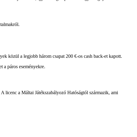
talmakról.
nyek közül a legjobb három csapat 200 €-os cash back-et kapott.
et a páros eseményekre.
A licenc a Máltai Játékszabályozó Hatóságtól származik, ami