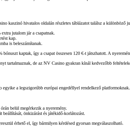
 kaszinó hivatalos oldalán részletes táblázatot találsz a különböző ju
extra jutalom jár a csapatnak.
tést kap.
amba is beleszámítanak.
 bónuszt kaptak, így a csapat összesen 120 €-t játszhatott. A nyeremé
ményt tartalmaznak, de az NV Casino gyakran kínál kedvezőbb feltételek
egyike a legszigorúbb európai engedéllyel rendelkező platformoknak. 
4 órán belül megérkezik a nyeremény.
t beállítását, önkizárást és játékidő-korlátozást.
resztül érhető el, így bármilyen kérdésed gyorsan megválaszolható.