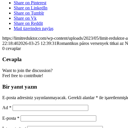
Share on Pinterest
Share on LinkedIn
Share on Tumblr
Share on Vk
Share on Reddit
Mail üzerinden paylaş
https://limitreduktor.com/wp-content/uploads/2023/05/limit-reduktor-a
22:18:40
2026-03-25 12:39:31
Romantikus páros versenyek titkai az
0
cevaplar
Cevapla
Want to join the discussion?
Feel free to contribute!
Bir yanıt yazın
E-posta adresiniz yayınlanmayacak.
Gerekli alanlar
*
ile işaretlenmişl
Ad
*
E-posta
*