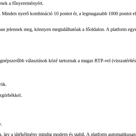
nek a főnyereményért.
ol. Minden nyerő kombináció 10 pontot ér, a legmagasabb 1000 pontot 
 jelennek meg, könnyen megtalálhatóak a főoldalon. A platform egyérte
pszerűbb választások közé tartoznak a magas RTP-vel (visszatérítési a
rök.
zgörbékkel.
e.
 így a játékélmény mindig modern és stabil. A platform automatikusan fr