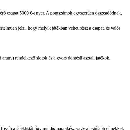
elérő csapat 5000 €-t nyer. A pontszámok egyszerűen összeadódnak,
lműen jelzi, hogy melyik játékban vehet részt a csapat, és valós
rány) rendelkező slotok és a gyors döntésű asztali játékok.
issíti a játéklistát, így mindig naprakész vagy a legújabb címekkel.