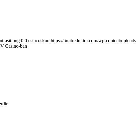
ntrasit.png
0
0
esincoskun
https://limitreduktor.com/wp-content/uploads
 NV Casino-ban
erdir