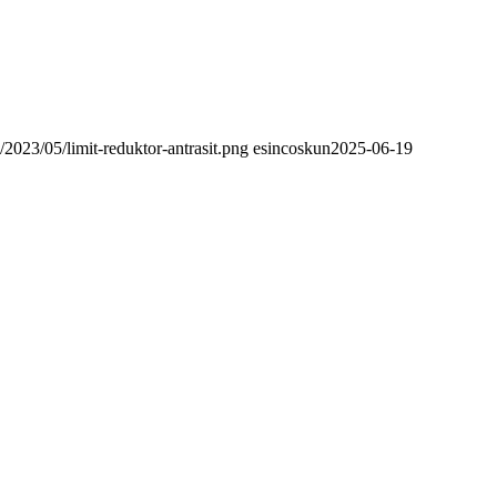
/2023/05/limit-reduktor-antrasit.png
esincoskun
2025-06-19