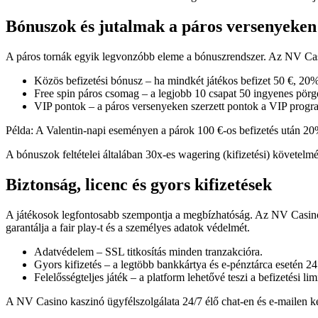
Bónuszok és jutalmak a páros versenyeken
A páros tornák egyik legvonzóbb eleme a bónuszrendszer. Az NV Casino
Közös befizetési bónusz – ha mindkét játékos befizet 50 €, 20% 
Free spin páros csomag – a legjobb 10 csapat 50 ingyenes pörge
VIP pontok – a páros versenyeken szerzett pontok a VIP progr
Példa: A Valentin-napi eseményen a párok 100 €-os befizetés után 20%
A bónuszok feltételei általában 30x-es wagering (kifizetési) követel
Biztonság, licenc és gyors kifizetések
A játékosok legfontosabb szempontja a megbízhatóság. Az NV Casino 
garantálja a fair play-t és a személyes adatok védelmét.
Adatvédelem – SSL titkosítás minden tranzakcióra.
Gyors kifizetés – a legtöbb bankkártya és e-pénztárca esetén 2
Felelősségteljes játék – a platform lehetővé teszi a befizetési limi
A NV Casino kaszinó ügyfélszolgálata 24/7 élő chat-en és e-mailen ke