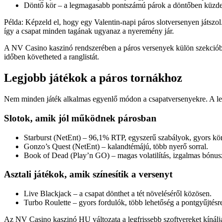
Döntő kör – a legmagasabb pontszámú párok a döntőben küzde
Példa: Képzeld el, hogy egy Valentin-napi páros slotversenyen játsz
így a csapat minden tagának ugyanaz a nyeremény jár.
A NV Casino kaszinó rendszerében a páros versenyek külön szekcióban
időben követheted a ranglistát.
Legjobb játékok a páros tornákhoz
Nem minden játék alkalmas egyenlő módon a csapatversenyekre. A legné
Slotok, amik jól működnek párosban
Starburst (NetEnt) – 96,1% RTP, egyszerű szabályok, gyors kö
Gonzo’s Quest (NetEnt) – kalandtémájú, több nyerő sorral.
Book of Dead (Play’n GO) – magas volatilítás, izgalmas bónus
Asztali játékok, amik színesítik a versenyt
Live Blackjack – a csapat dönthet a tét növeléséről közösen.
Turbo Roulette – gyors fordulók, több lehetőség a pontgyűjtésr
Az NV Casino kaszinó HU változata a legfrissebb szoftvereket kínálja,