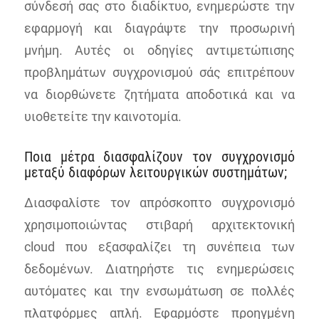
σύνδεσή σας στο διαδίκτυο, ενημερώστε την
εφαρμογή και διαγράψτε την προσωρινή
μνήμη. Αυτές οι οδηγίες αντιμετώπισης
προβλημάτων συγχρονισμού σάς επιτρέπουν
να διορθώνετε ζητήματα αποδοτικά και να
υιοθετείτε την καινοτομία.
Ποια μέτρα διασφαλίζουν τον συγχρονισμό
μεταξύ διαφόρων λειτουργικών συστημάτων;
Διασφαλίστε τον απρόσκοπτο συγχρονισμό
χρησιμοποιώντας στιβαρή αρχιτεκτονική
cloud που εξασφαλίζει τη συνέπεια των
δεδομένων. Διατηρήστε τις ενημερώσεις
αυτόματες και την ενσωμάτωση σε πολλές
πλατφόρμες απλή. Εφαρμόστε προηγμένη