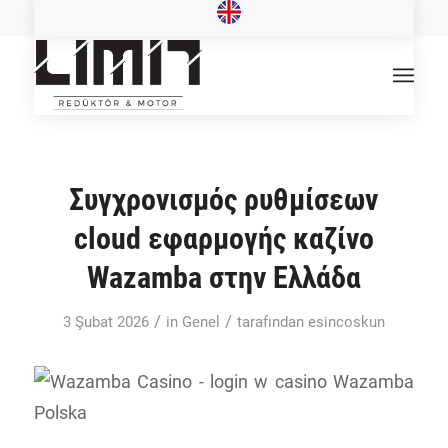
Συγχρονισμός ρυθμίσεων
cloud εφαρμογής καζίνο
Wazamba στην Ελλάδα
/
/
3 Şubat 2026
in
Genel
tarafından
esincoskun