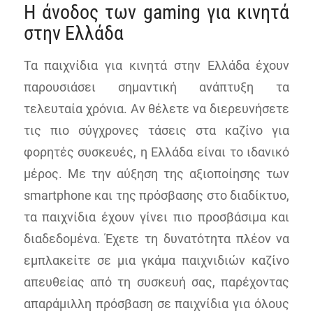
Η άνοδος των gaming για κινητά
στην Ελλάδα
Τα παιχνίδια για κινητά στην Ελλάδα έχουν
παρουσιάσει σημαντική ανάπτυξη τα
τελευταία χρόνια. Αν θέλετε να διερευνήσετε
τις πιο σύγχρονες τάσεις στα καζίνο για
φορητές συσκευές, η Ελλάδα είναι το ιδανικό
μέρος. Με την αύξηση της αξιοποίησης των
smartphone και της πρόσβασης στο διαδίκτυο,
τα παιχνίδια έχουν γίνει πιο προσβάσιμα και
διαδεδομένα. Έχετε τη δυνατότητα πλέον να
εμπλακείτε σε μια γκάμα παιχνιδιών καζίνο
απευθείας από τη συσκευή σας, παρέχοντας
απαράμιλλη πρόσβαση σε παιχνίδια για όλους