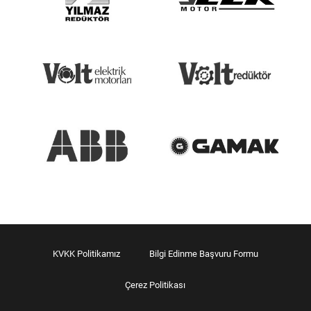
KVKK Politikamız
Bilgi Edinme Başvuru Formu
Çerez Politikası