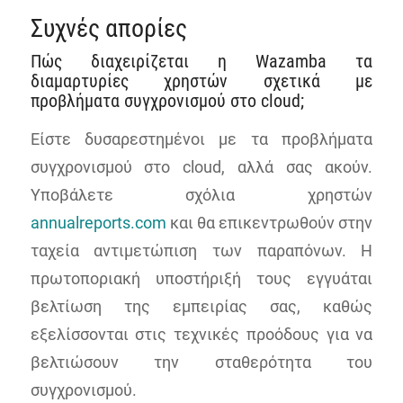
Συχνές απορίες
Πώς διαχειρίζεται η Wazamba τα
διαμαρτυρίες χρηστών σχετικά με
προβλήματα συγχρονισμού στο cloud;
Είστε δυσαρεστημένοι με τα προβλήματα
συγχρονισμού στο cloud, αλλά σας ακούν.
Υποβάλετε σχόλια χρηστών
annualreports.com
και θα επικεντρωθούν στην
ταχεία αντιμετώπιση των παραπόνων. Η
πρωτοποριακή υποστήριξή τους εγγυάται
βελτίωση της εμπειρίας σας, καθώς
εξελίσσονται στις τεχνικές προόδους για να
βελτιώσουν την σταθερότητα του
συγχρονισμού.