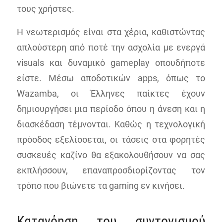
τους χρήστες.
Η νεωτερισμός είναι στα χέρια, καθιστώντας
απλούστερη από ποτέ την ασχολία με ενεργά
visuals και δυναμικό gameplay οπουδήποτε
είστε. Μέσω αποδοτικών apps, όπως το
Wazamba, οι Έλληνες παίκτες έχουν
δημιουργήσει μια περίοδο όπου η άνεση και η
διασκέδαση τέμνονται. Καθώς η τεχνολογική
πρόοδος εξελίσσεται, οι τάσεις στα φορητές
συσκευές καζίνο θα εξακολουθήσουν να σας
εκπλήσσουν, επαναπροσδιορίζοντας τον
τρόπο που βιώνετε τα gaming εν κινήσει.
Κατανόηση του συντονισμού