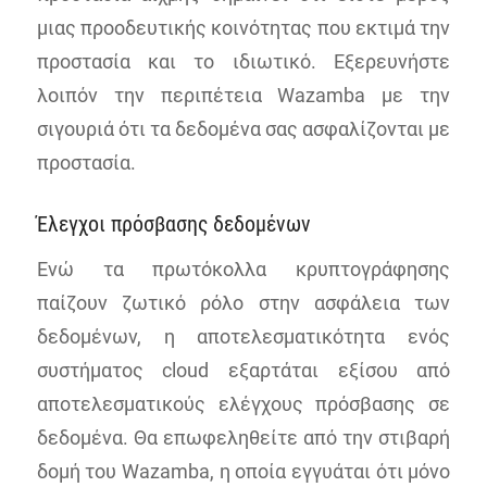
μιας προοδευτικής κοινότητας που εκτιμά την
προστασία και το ιδιωτικό. Εξερευνήστε
λοιπόν την περιπέτεια Wazamba με την
σιγουριά ότι τα δεδομένα σας ασφαλίζονται με
προστασία.
Έλεγχοι πρόσβασης δεδομένων
Ενώ τα πρωτόκολλα κρυπτογράφησης
παίζουν ζωτικό ρόλο στην ασφάλεια των
δεδομένων, η αποτελεσματικότητα ενός
συστήματος cloud εξαρτάται εξίσου από
αποτελεσματικούς ελέγχους πρόσβασης σε
δεδομένα. Θα επωφεληθείτε από την στιβαρή
δομή του Wazamba, η οποία εγγυάται ότι μόνο