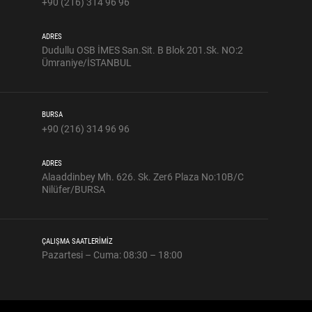
+90 (216) 314 96 96
ADRES
Dudullu OSB İMES San.Sit. B Blok 201.Sk. NO:2
Ümraniye/İSTANBUL
BURSA
+90 (216) 314 96 96
ADRES
Alaaddinbey Mh. 626. Sk. Zer6 Plaza No:10B/C
Nilüfer/BURSA
ÇALIŞMA SAATLERİMİZ
Pazartesi – Cuma: 08:30 – 18:00