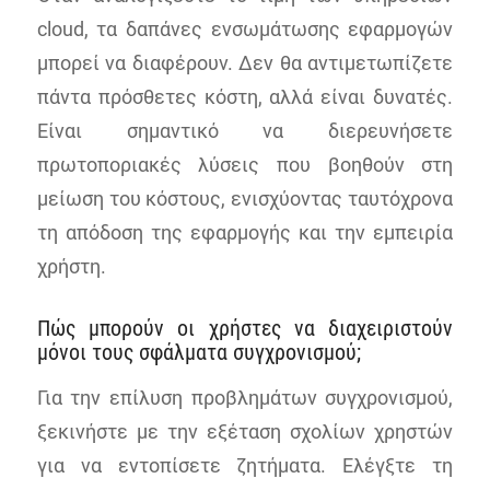
cloud, τα δαπάνες ενσωμάτωσης εφαρμογών
μπορεί να διαφέρουν. Δεν θα αντιμετωπίζετε
πάντα πρόσθετες κόστη, αλλά είναι δυνατές.
Είναι σημαντικό να διερευνήσετε
πρωτοποριακές λύσεις που βοηθούν στη
μείωση του κόστους, ενισχύοντας ταυτόχρονα
τη απόδοση της εφαρμογής και την εμπειρία
χρήστη.
Πώς μπορούν οι χρήστες να διαχειριστούν
μόνοι τους σφάλματα συγχρονισμού;
Για την επίλυση προβλημάτων συγχρονισμού,
ξεκινήστε με την εξέταση σχολίων χρηστών
για να εντοπίσετε ζητήματα. Ελέγξτε τη