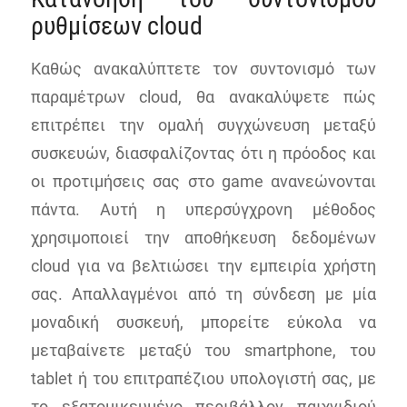
ρυθμίσεων cloud
Καθώς ανακαλύπτετε τον συντονισμό των
παραμέτρων cloud, θα ανακαλύψετε πώς
επιτρέπει την ομαλή συγχώνευση μεταξύ
συσκευών, διασφαλίζοντας ότι η πρόοδος και
οι προτιμήσεις σας στο game ανανεώνονται
πάντα. Αυτή η υπερσύγχρονη μέθοδος
χρησιμοποιεί την αποθήκευση δεδομένων
cloud για να βελτιώσει την εμπειρία χρήστη
σας. Απαλλαγμένοι από τη σύνδεση με μία
μοναδική συσκευή, μπορείτε εύκολα να
μεταβαίνετε μεταξύ του smartphone, του
tablet ή του επιτραπέζιου υπολογιστή σας, με
το εξατομικευμένο περιβάλλον παιχνιδιού