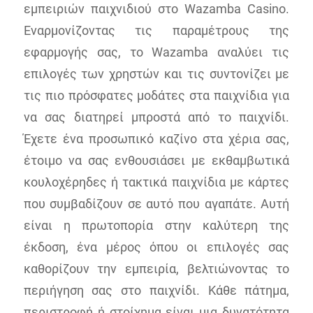
εμπειριών παιχνιδιού στο Wazamba Casino.
Εναρμονίζοντας τις παραμέτρους της
εφαρμογής σας, το Wazamba αναλύει τις
επιλογές των χρηστών και τις συντονίζει με
τις πιο πρόσφατες μοδάτες στα παιχνίδια για
να σας διατηρεί μπροστά από το παιχνίδι.
Έχετε ένα προσωπικό καζίνο στα χέρια σας,
έτοιμο να σας ενθουσιάσει με εκθαμβωτικά
κουλοχέρηδες ή τακτικά παιχνίδια με κάρτες
που συμβαδίζουν σε αυτό που αγαπάτε. Αυτή
είναι η πρωτοπορία στην καλύτερη της
έκδοση, ένα μέρος όπου οι επιλογές σας
καθορίζουν την εμπειρία, βελτιώνοντας το
περιήγηση σας στο παιχνίδι. Κάθε πάτημα,
περιστροφή ή στοίχημα είναι μια δυνατότητα