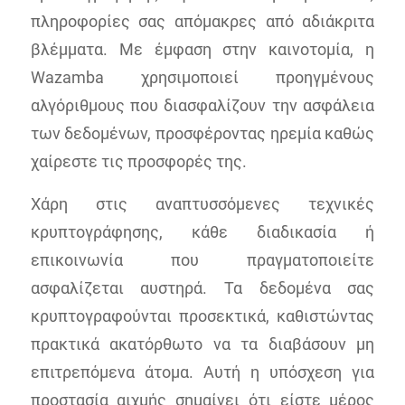
πληροφορίες σας απόμακρες από αδιάκριτα
βλέμματα. Με έμφαση στην καινοτομία, η
Wazamba χρησιμοποιεί προηγμένους
αλγόριθμους που διασφαλίζουν την ασφάλεια
των δεδομένων, προσφέροντας ηρεμία καθώς
χαίρεστε τις προσφορές της.
Χάρη στις αναπτυσσόμενες τεχνικές
κρυπτογράφησης, κάθε διαδικασία ή
επικοινωνία που πραγματοποιείτε
ασφαλίζεται αυστηρά. Τα δεδομένα σας
κρυπτογραφούνται προσεκτικά, καθιστώντας
πρακτικά ακατόρθωτο να τα διαβάσουν μη
επιτρεπόμενα άτομα. Αυτή η υπόσχεση για
προστασία αιχμής σημαίνει ότι είστε μέρος