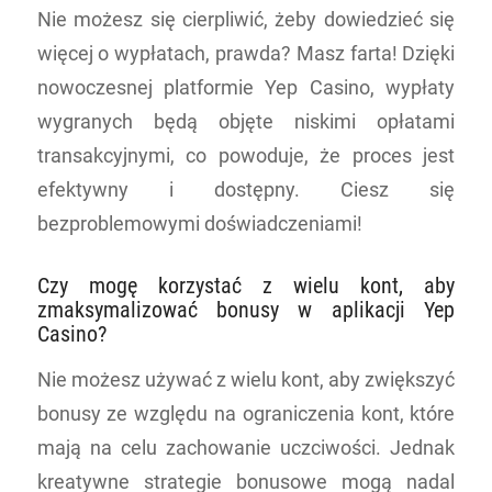
Nie możesz się cierpliwić, żeby dowiedzieć się
więcej o wypłatach, prawda? Masz farta! Dzięki
nowoczesnej platformie Yep Casino, wypłaty
wygranych będą objęte niskimi opłatami
transakcyjnymi, co powoduje, że proces jest
efektywny i dostępny. Ciesz się
bezproblemowymi doświadczeniami!
Czy mogę korzystać z wielu kont, aby
zmaksymalizować bonusy w aplikacji Yep
Casino?
Nie możesz używać z wielu kont, aby zwiększyć
bonusy ze względu na ograniczenia kont, które
mają na celu zachowanie uczciwości. Jednak
kreatywne strategie bonusowe mogą nadal