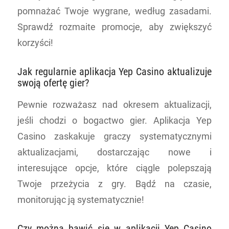
pomnażać Twoje wygrane, według zasadami.
Sprawdź rozmaite promocje, aby zwiększyć
korzyści!
Jak regularnie aplikacja Yep Casino aktualizuje
swoją ofertę gier?
Pewnie rozważasz nad okresem aktualizacji,
jeśli chodzi o bogactwo gier. Aplikacja Yep
Casino zaskakuje graczy systematycznymi
aktualizacjami, dostarczając nowe i
interesujące opcje, które ciągle polepszają
Twoje przeżycia z gry. Bądź na czasie,
monitorując ją systematycznie!
Czy można bawić się w aplikacji Yep Casino