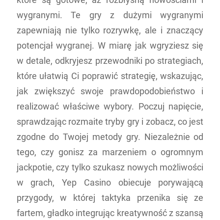
wygranymi. Te gry z dużymi wygranymi
zapewniają nie tylko rozrywkę, ale i znaczący
potencjał wygranej. W miarę jak wgryziesz się
w detale, odkryjesz przewodniki po strategiach,
które ułatwią Ci poprawić strategię, wskazując,
jak zwiększyć swoje prawdopodobieństwo i
realizować właściwe wybory. Poczuj napięcie,
sprawdzając rozmaite tryby gry i zobacz, co jest
zgodne do Twojej metody gry. Niezależnie od
tego, czy gonisz za marzeniem o ogromnym
jackpotie, czy tylko szukasz nowych możliwości
w grach, Yep Casino obiecuje porywającą
przygody, w której taktyka przenika się ze
fartem, gładko integrując kreatywność z szansą