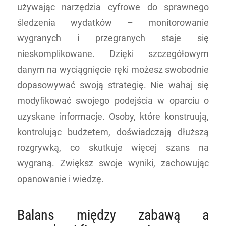
używając narzędzia cyfrowe do sprawnego
śledzenia wydatków – monitorowanie
wygranych i przegranych staje się
nieskomplikowane. Dzięki szczegółowym
danym na wyciągnięcie ręki możesz swobodnie
dopasowywać swoją strategię. Nie wahaj się
modyfikować swojego podejścia w oparciu o
uzyskane informacje. Osoby, które konstruują,
kontrolując budżetem, doświadczają dłuższą
rozgrywką, co skutkuje więcej szans na
wygraną. Zwiększ swoje wyniki, zachowując
opanowanie i wiedzę.
Balans między zabawą a