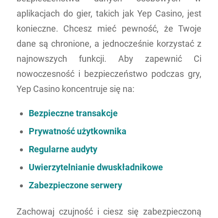
aplikacjach do gier, takich jak Yep Casino, jest
konieczne. Chcesz mieć pewność, że Twoje
dane są chronione, a jednocześnie korzystać z
najnowszych funkcji. Aby zapewnić Ci
nowoczesność i bezpieczeństwo podczas gry,
Yep Casino koncentruje się na:
Bezpieczne transakcje
Prywatność użytkownika
Regularne audyty
Uwierzytelnianie dwuskładnikowe
Zabezpieczone serwery
Zachowaj czujność i ciesz się zabezpieczoną