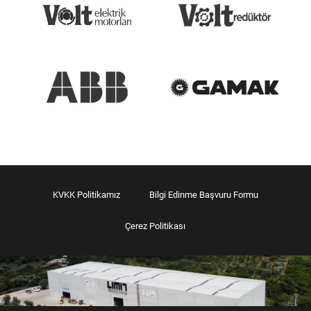
KVKK Politikamız
Bilgi Edinme Başvuru Formu
Çerez Politikası