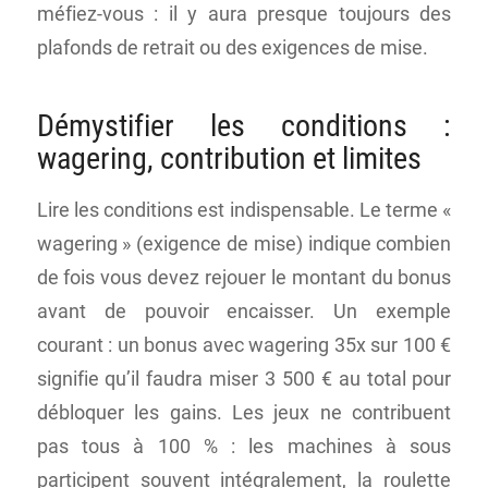
méfiez-vous : il y aura presque toujours des
plafonds de retrait ou des exigences de mise.
Démystifier les conditions :
wagering, contribution et limites
Lire les conditions est indispensable. Le terme «
wagering » (exigence de mise) indique combien
de fois vous devez rejouer le montant du bonus
avant de pouvoir encaisser. Un exemple
courant : un bonus avec wagering 35x sur 100 €
signifie qu’il faudra miser 3 500 € au total pour
débloquer les gains. Les jeux ne contribuent
pas tous à 100 % : les machines à sous
participent souvent intégralement, la roulette