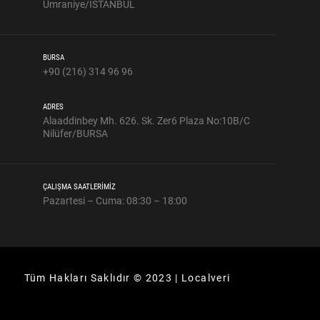
Ümraniye/İSTANBUL
BURSA
+90 (216) 314 96 96
ADRES
Alaaddinbey Mh. 626. Sk. Zer6 Plaza No:10B/C
Nilüfer/BURSA
ÇALIŞMA SAATLERİMİZ
Pazartesi – Cuma: 08:30 – 18:00
Tüm Hakları Saklıdır © 2023 |
Localveri