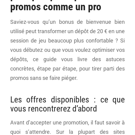
promos comme un pro
Saviez-vous qu’un bonus de bienvenue bien
utilisé peut transformer un dépôt de 20 € en une
session de jeu beaucoup plus confortable ? Si
vous débutez ou que vous voulez optimiser vos
dépôts, ce guide vous livre des astuces
concrètes, étape par étape, pour tirer parti des
promos sans se faire piéger.
Les offres disponibles : ce que
vous rencontrerez d’abord
Avant d’accepter une promotion, il faut savoir à
quoi s’attendre. Sur la plupart des sites