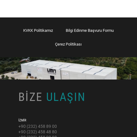
KVKK Politikamız
Bilgi Edinme Başvuru Formu
Çerez Politikası
BİZE
ULAŞIN
İZMİR
+90 (232) 458 89 00
+90 (232) 458 48 80