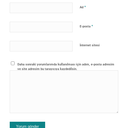
*
Ad
*
E-posta
İnternet sitesi
Daha sonraki yorumlarımda kullanılması için adım, e-posta adresim
ve site adresim bu tarayıcıya kaydedilsin.