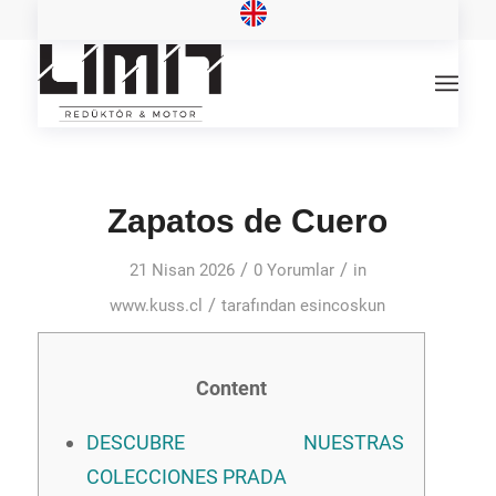
Zapatos de Cuero
/
/
21 Nisan 2026
0 Yorumlar
in
/
www.kuss.cl
tarafından
esincoskun
Content
DESCUBRE NUESTRAS
COLECCIONES PRADA