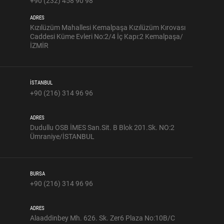
+90 (232) 458 90 98
ADRES
Kızılüzüm Mahallesi Kemalpaşa Kızılüzüm Kırovası
Caddesi Küme Evleri No:2/4 İç Kapı:2 Kemalpaşa/
İZMİR
İSTANBUL
+90 (216) 314 96 96
ADRES
Dudullu OSB İMES San.Sit. B Blok 201.Sk. NO:2
Ümraniye/İSTANBUL
BURSA
+90 (216) 314 96 96
ADRES
Alaaddinbey Mh. 626. Sk. Zer6 Plaza No:10B/C