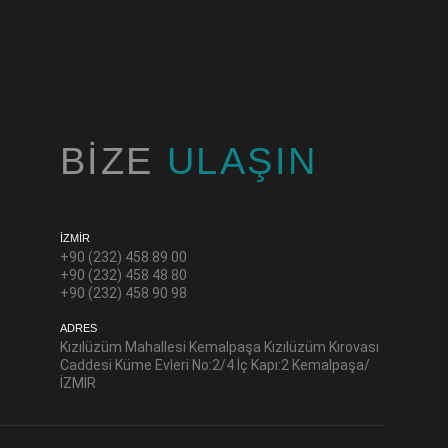
BİZE
ULAŞIN
İZMİR
+90 (232) 458 89 00
+90 (232) 458 48 80
+90 (232) 458 90 98
ADRES
Kızılüzüm Mahallesi Kemalpaşa Kızılüzüm Kırovası
Caddesi Küme Evleri No:2/4 İç Kapı:2 Kemalpaşa/
İZMİR