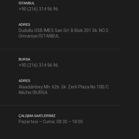
İSTANBUL
+90 (216) 314 96 96
ADRES
Dudullu OSB İMES San.Sit. B Blok 201.Sk. NO:2
Ümraniye/İSTANBUL
BURSA
+90 (216) 314 96 96
ADRES
Alaaddinbey Mh. 626. Sk. Zer6 Plaza No:10B/C
Nilüfer/BURSA
ÇALIŞMA SAATLERİMİZ
Pazartesi – Cuma: 08:30 – 18:00