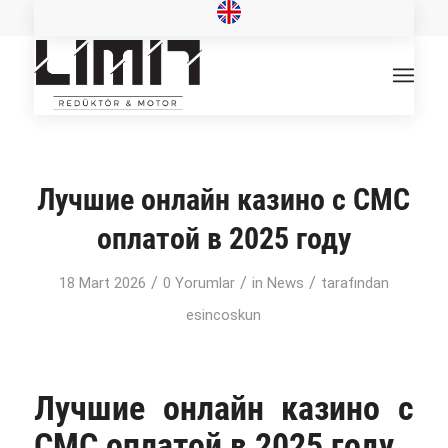
Лучшие онлайн казино с СМС
оплатой в 2025 году
/
/
/
18 Mart 2026
0 Yorumlar
in
News
tarafından
esincoskun
Лучшие онлайн казино с
СМС оплатой в 2025 году