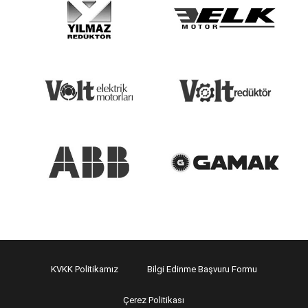
KVKK Politikamız
Bilgi Edinme Başvuru Formu
Çerez Politikası