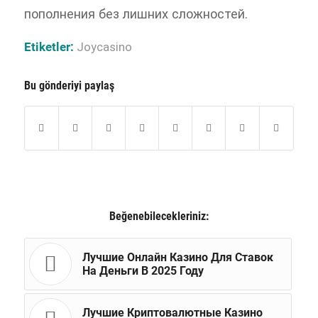
пополнения без лишних сложностей.
Etiketler:
Joycasino
Bu gönderiyi paylaş
Beğenebilecekleriniz:
Лучшие Онлайн Казино Для Ставок
На Деньги В 2025 Году
Лучшие Криптовалютные Казино