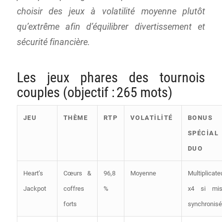
choisir des jeux à volatilité moyenne plutôt
qu’extrême afin d’équilibrer divertissement et
sécurité financière.
Les jeux phares des tournois
couples (objectif : 265 mots)
JEU
THÈME
RTP
VOLATILITÉ
BONUS
SPÉCIAL
DUO
Heart’s
Cœurs &
96,8
Moyenne
Multiplicate
Jackpot
coffres
%
x4 si mis
forts
synchronis