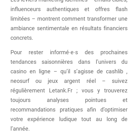
influenceurs authentiques et offres flash
limitées – montrent comment transformer une
ambiance sentimentale en résultats financiers
concrets.
Pour rester informé·e·s des prochaines
tendances saisonnières dans l’univers du
casino en ligne – qu’il s’agisse de cashlib ,
neosurf ou jeux argent réel – suivez
régulièrement Letank.Fr ; vous y trouverez
toujours analyses pointues et
recommandations pratiques afin d’optimiser
votre expérience ludique tout au long de
l’année.