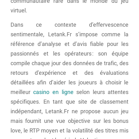
communautaire rare dans le monde du jeu
virtuel.
Dans ce contexte d’effervescence
sentimentale, Letank.Fr s’impose comme la
référence d’analyse et d’avis fiable pour les
passionnés et les opérateurs : son équipe
compile chaque jour des données de trafic, des
retours d’expérience et des évaluations
détaillées afin d’aider les joueurs à choisir le
meilleur
casino en ligne
selon leurs attentes
spécifiques. En tant que site de classement
indépendant, Letank.Fr ne propose aucun jeu
mais fournit une vue objective sur les bonus
love, le RTP moyen et la volatilité des titres mis