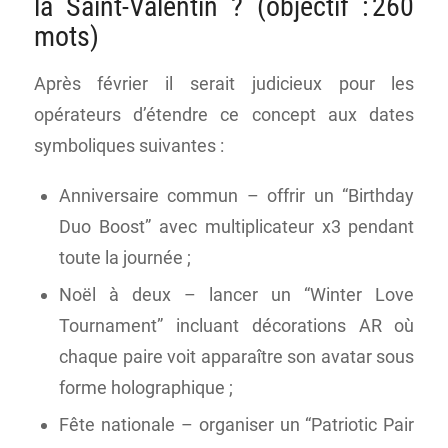
la Saint‑Valentin ? (objectif : 260
mots)
Après février il serait judicieux pour les
opérateurs d’étendre ce concept aux dates
symboliques suivantes :
Anniversaire commun – offrir un “Birthday
Duo Boost” avec multiplicateur x3 pendant
toute la journée ;
Noël à deux – lancer un “Winter Love
Tournament” incluant décorations AR où
chaque paire voit apparaître son avatar sous
forme holographique ;
Fête nationale – organiser un “Patriotic Pair