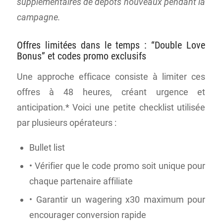
supplémentaires de dépôts nouveaux pendant la
campagne.
Offres limitées dans le temps : “Double Love
Bonus” et codes promo exclusifs
Une approche efficace consiste à limiter ces
offres à 48 heures, créant urgence et
anticipation.* Voici une petite checklist utilisée
par plusieurs opérateurs :
Bullet list
• Vérifier que le code promo soit unique pour
chaque partenaire affiliate
• Garantir un wagering x30 maximum pour
encourager conversion rapide