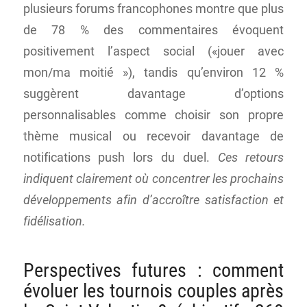
plusieurs forums francophones montre que plus
de 78 % des commentaires évoquent
positivement l’aspect social («jouer avec
mon/ma moitié »), tandis qu’environ 12 %
suggèrent davantage d’options
personnalisables comme choisir son propre
thème musical ou recevoir davantage de
notifications push lors du duel.
Ces retours
indiquent clairement où concentrer les prochains
développements afin d’accroître satisfaction et
fidélisation.
Perspectives futures : comment
évoluer les tournois couples après