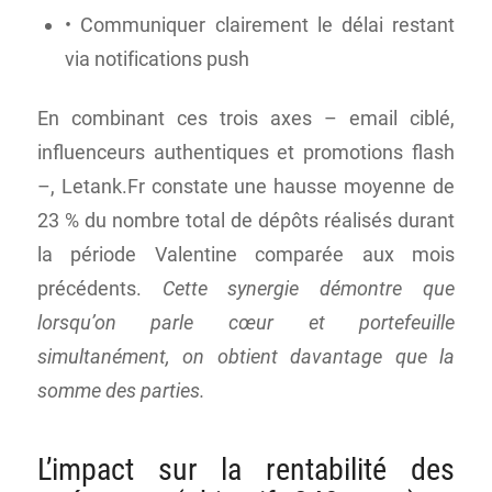
• Communiquer clairement le délai restant
via notifications push
En combinant ces trois axes – email ciblé,
influenceurs authentiques et promotions flash
–, Letank.Fr constate une hausse moyenne de
23 % du nombre total de dépôts réalisés durant
la période Valentine comparée aux mois
précédents.
Cette synergie démontre que
lorsqu’on parle cœur et portefeuille
simultanément, on obtient davantage que la
somme des parties.
L’impact sur la rentabilité des