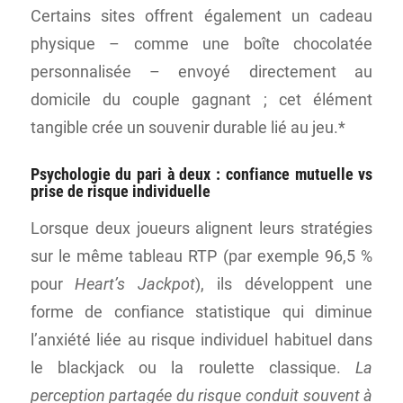
Certains sites offrent également un cadeau
physique – comme une boîte chocolatée
personnalisée – envoyé directement au
domicile du couple gagnant ; cet élément
tangible crée un souvenir durable lié au jeu.*
Psychologie du pari à deux : confiance mutuelle vs
prise de risque individuelle
Lorsque deux joueurs alignent leurs stratégies
sur le même tableau RTP (par exemple 96,5 %
pour
Heart’s Jackpot
), ils développent une
forme de confiance statistique qui diminue
l’anxiété liée au risque individuel habituel dans
le blackjack ou la roulette classique.
La
perception partagée du risque conduit souvent à