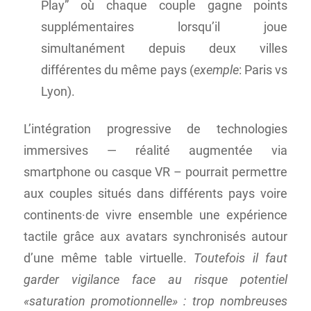
Play” où chaque couple gagne points
supplémentaires lorsqu’il joue
simultanément depuis deux villes
différentes du même pays (
exemple
: Paris vs
Lyon).
L’intégration progressive de technologies
immersives — réalité augmentée via
smartphone ou casque VR – pourrait permettre
aux couples situés dans différents pays voire
continents·de vivre ensemble une expérience
tactile grâce aux avatars synchronisés autour
d’une même table virtuelle.
Toutefois il faut
garder vigilance face au risque potentiel
«saturation promotionnelle» : trop nombreuses