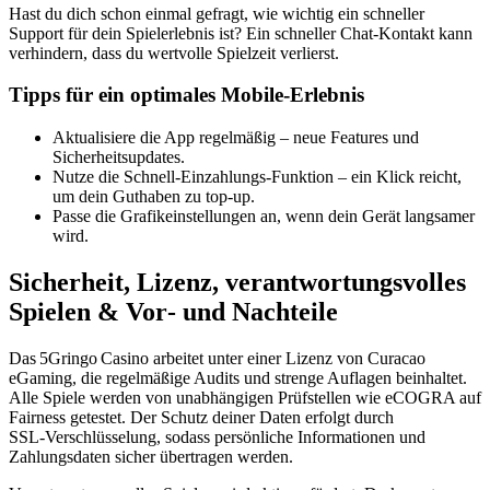
Hast du dich schon einmal gefragt, wie wichtig ein schneller
Support für dein Spielerlebnis ist? Ein schneller Chat‑Kontakt kann
verhindern, dass du wertvolle Spielzeit verlierst.
Tipps für ein optimales Mobile‑Erlebnis
Aktualisiere die App regelmäßig – neue Features und
Sicherheitsupdates.
Nutze die Schnell‑Einzahlungs‑Funktion – ein Klick reicht,
um dein Guthaben zu top‑up.
Passe die Grafikeinstellungen an, wenn dein Gerät langsamer
wird.
Sicherheit, Lizenz, verantwortungsvolles
Spielen & Vor‑ und Nachteile
Das 5Gringo Casino arbeitet unter einer Lizenz von Curacao
eGaming, die regelmäßige Audits und strenge Auflagen beinhaltet.
Alle Spiele werden von unabhängigen Prüfstellen wie eCOGRA auf
Fairness getestet. Der Schutz deiner Daten erfolgt durch
SSL‑Verschlüsselung, sodass persönliche Informationen und
Zahlungsdaten sicher übertragen werden.