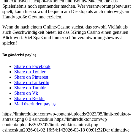
mit exklusiven Jackpot‑Aktionen und Bonus‑Paketen, die das
Spielerlebnis noch spannender machen. Wer verantwortungsbewusst
spielt, kann hier sowohl bequem am Desktop als auch unterwegs am
Handy große Gewinne erzielen.
Wenn du nach einem Online‑Casino suchst, das sowohl Vielfalt als
auch Geschwindigkeit bietet, ist das 5Gringo Casino einen genauen
Blick wert. Viel Spaß und immer schön verantwortungsbewusst
spielen!
Bu gönderiyi paylaş
Share on Facebook
Share on Twitter
Share on Pinterest
Share on LinkedIn
Share on Tumblr
Share on Vk
Share on Reddit
Mail üzerinden paylaş
https://limitreduktor.com/wp-content/uploads/2023/05/limit-reduktor-
antrasit.png
0
0
esincoskun
https://limitreduktor.com/wp-
content/uploads/2023/05/limit-reduktor-antrasit.png
esincoskun
2026-01-02 16:54:14
2026-03-18 00:01:32
Der ultimative