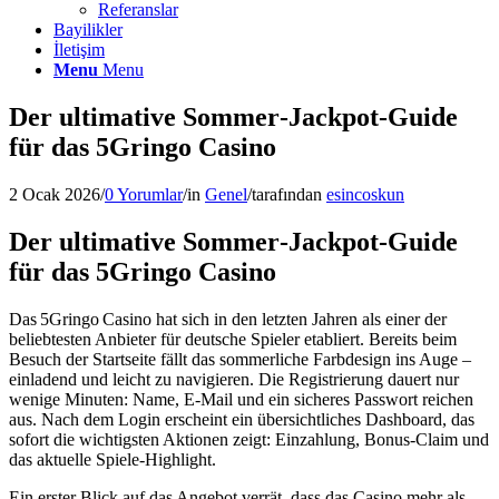
Referanslar
Bayilikler
İletişim
Menu
Menu
Der ultimative Sommer‑Jackpot‑Guide
für das 5Gringo Casino
2 Ocak 2026
/
0 Yorumlar
/
in
Genel
/
tarafından
esincoskun
Der ultimative Sommer‑Jackpot‑Guide
für das 5Gringo Casino
Das 5Gringo Casino hat sich in den letzten Jahren als einer der
beliebtesten Anbieter für deutsche Spieler etabliert. Bereits beim
Besuch der Startseite fällt das sommerliche Farbdesign ins Auge –
einladend und leicht zu navigieren. Die Registrierung dauert nur
wenige Minuten: Name, E‑Mail und ein sicheres Passwort reichen
aus. Nach dem Login erscheint ein übersichtliches Dashboard, das
sofort die wichtigsten Aktionen zeigt: Einzahlung, Bonus‑Claim und
das aktuelle Spiele‑Highlight.
Ein erster Blick auf das Angebot verrät, dass das Casino mehr als