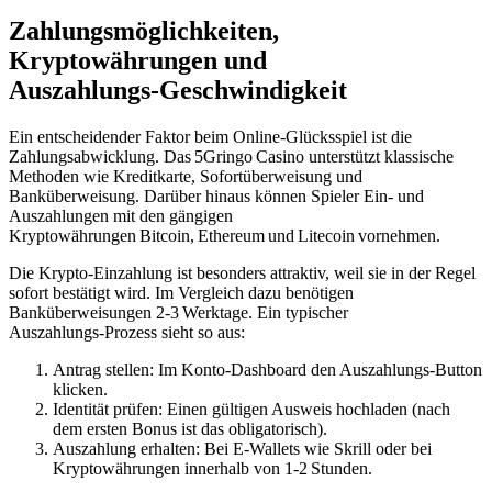
Zahlungsmöglichkeiten,
Kryptowährungen und
Auszahlungs‑Geschwindigkeit
Ein entscheidender Faktor beim Online‑Glücksspiel ist die
Zahlungsabwicklung. Das 5Gringo Casino unterstützt klassische
Methoden wie Kreditkarte, Sofortüberweisung und
Banküberweisung. Darüber hinaus können Spieler Ein- und
Auszahlungen mit den gängigen
Kryptowährungen Bitcoin, Ethereum und Litecoin vornehmen.
Die Krypto‑Einzahlung ist besonders attraktiv, weil sie in der Regel
sofort bestätigt wird. Im Vergleich dazu benötigen
Banküberweisungen 2‑3 Werktage. Ein typischer
Auszahlungs‑Prozess sieht so aus:
Antrag stellen: Im Konto‑Dashboard den Auszahlungs‑Button
klicken.
Identität prüfen: Einen gültigen Ausweis hochladen (nach
dem ersten Bonus ist das obligatorisch).
Auszahlung erhalten: Bei E‑Wallets wie Skrill oder bei
Kryptowährungen innerhalb von 1‑2 Stunden.